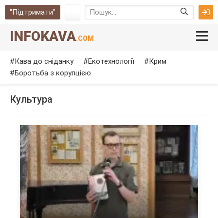
"Підтримати"
INFOKAVA
.COM
Кава до сніданку
Екотехнології
Крим
Боротьба з корупцією
Культура