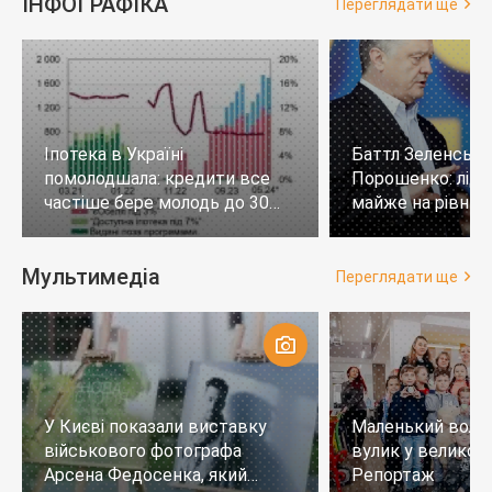
ІНФОГРАФІКА
Переглядати ще
Іпотека в Україні
Баттл Зеленськи
помолодшала: кредити все
Порошенко: лід
частіше бере молодь до 30
майже на рівних,
років
тих, хто не визн
Мультимедіа
Переглядати ще
У Києві показали виставку
Маленький воло
військового фотографа
вулик у великому
Арсена Федосенка, який
Репортаж