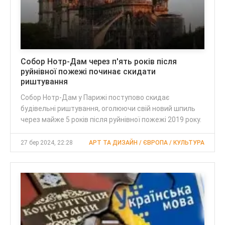
Собор Нотр-Дам через п'ять років після
руйнівної пожежі починає скидати
риштування
Собор Нотр-Дам у Парижі поступово скидає
будівельні риштування, оголюючи свій новий шпиль
через майже 5 років після руйнівної пожежі 2019 року.
27 бер 2024, 22:28
АРТ ТА ДИЗАЙН / ЄВРОПА / КУЛЬТУРА