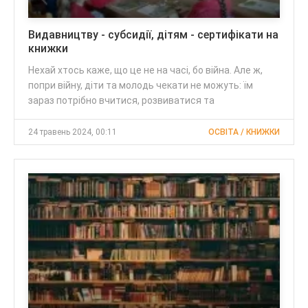
Видавництву - субсидії, дітям - сертифікати на
книжки
Нехай хтось каже, що це не на часі, бо війна. Але ж,
попри війну, діти та молодь чекати не можуть: їм
зараз потрібно вчитися, розвиватися та
24 травень 2024, 00:11
ОСВІТА / КНИЖКИ