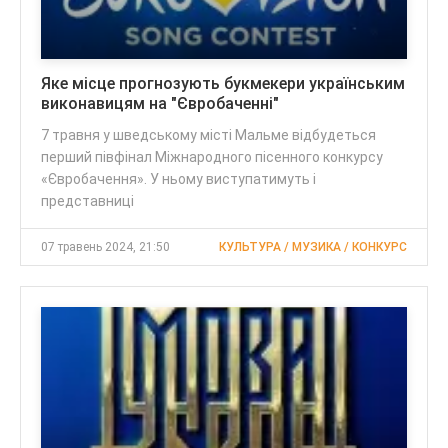
Яке місце прогнозують букмекери українським
виконавицям на "Євробаченні"
7 травня у шведському місті Мальме відбудеться
перший півфінал Міжнародного пісенного конкурсу
«Євробачення». У ньому виступатимуть і
представниці
07 травень 2024, 21:50
КУЛЬТУРА / МУЗИКА / КОНКУРС