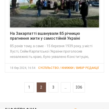
На Закарпатті вшанували 85 річницю
прагнення жити у самостійній Україні
85 років тому, а саме - 15 березня 1939 року, у місті
Хусті, Сейм Карпатської України проголосив
незалежність краю, було ухвалено Конституцію,
18 бер 2024, 16:54
СУСПІЛЬСТВО / КНИЖКИ / ВИБІР РЕДАКЦІЇ
1
2
3
...
336