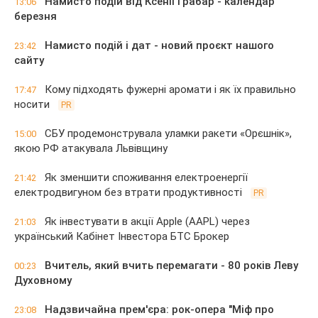
Намисто подій від Ксенії Грабар - календар
13:06
березня
Намисто подій і дат - новий проєкт нашого
23:42
сайту
Кому підходять фужерні аромати і як їх правильно
17:47
носити
PR
СБУ продемонструвала уламки ракети «Орєшнік»,
15:00
якою РФ атакувала Львівщину
Як зменшити споживання електроенергії
21:42
електродвигуном без втрати продуктивності
PR
Як інвестувати в акції Apple (AAPL) через
21:03
український Кабінет Інвестора БТС Брокер
Вчитель, який вчить перемагати - 80 років Леву
00:23
Духовному
Надзвичайна прем'єра: рок-опера "Міф про
23:08