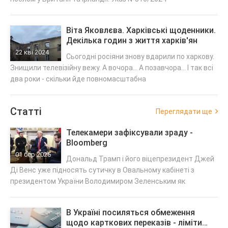
Віта Яковлєва. Харківські щоденники.
Декілька годин з життя харків'ян
22 кві 2024
Сьогодні росіяни знову вдарили по харкову.
Знищили телевізійну вежу. А вочора... А позавчора... І так всі
два роки - скільки йде повномасштабна
Статті
Переглядати ще
Телекамери зафіксували зраду -
Bloomberg
01 бер 2025
Дональд Трамп і його віцепрезидент Джей
Ді Венс уже підносять сутичку в Овальному кабінеті з
президентом України Володимиром Зеленським як
В Україні посиляться обмеження
щодо карткових переказів - ліміти