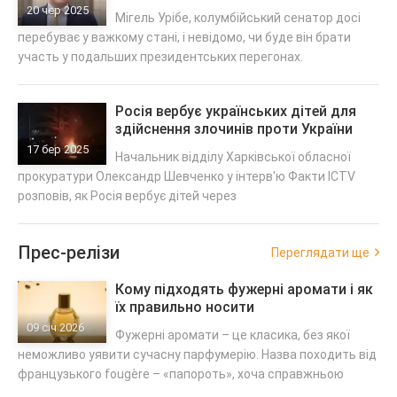
вже понад тиждень у важкому стані
20 чер 2025
Мігель Урібе, колумбійський сенатор досі
перебуває у важкому стані, і невідомо, чи буде він брати
участь у подальших президентських перегонах.
Росія вербує українських дітей для
здійснення злочинів проти України
17 бер 2025
Начальник відділу Харківської обласної
прокуратури Олександр Шевченко у інтерв'ю Факти ICTV
розповів, як Росія вербує дітей через
Прес-релізи
Переглядати ще
Кому підходять фужерні аромати і як
їх правильно носити
09 січ 2026
Фужерні аромати – це класика, без якої
неможливо уявити сучасну парфумерію. Назва походить від
французького fougère – «папороть», хоча справжньою