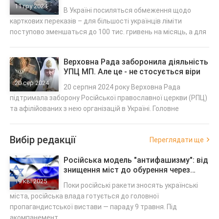
зменшаться
11 гру 2024
В Україні посиляться обмеження щодо
карткових переказів – для більшості українців ліміти
поступово зменшаться до 100 тис. гривень на місяць, а для
Верховна Рада заборонила діяльність
УПЦ МП. Але це - не стосується віри
20 сер 2024
20 серпня 2024 року Верховна Рада
підтримала заборону Російської православної церкви (РПЦ)
та афілійованих з нею організацій в Україні. Головне
Вибір редакції
Переглядати ще
Російська модель "антифашизму": від
знищення міст до обурення через
ізраїльського посла
19 кві 2025
Поки російські ракети зносять українські
міста, російська влада готується до головної
пропагандистської вистави — параду 9 травня. Під
акомпанемент