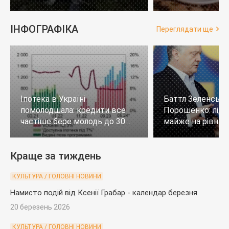
ІНФОГРАФІКА
Переглядати ще
Іпотека в Україні
Баттл Зеленськи
помолодшала: кредити все
Порошенко: лід
частіше бере молодь до 30
майже на рівних,
років
тих, хто не визн
Краще за тиждень
КУЛЬТУРА / ГОЛОВНІ НОВИНИ
Намисто подій від Ксенії Грабар - календар березня
20 березень 2026
КУЛЬТУРА / ГОЛОВНІ НОВИНИ