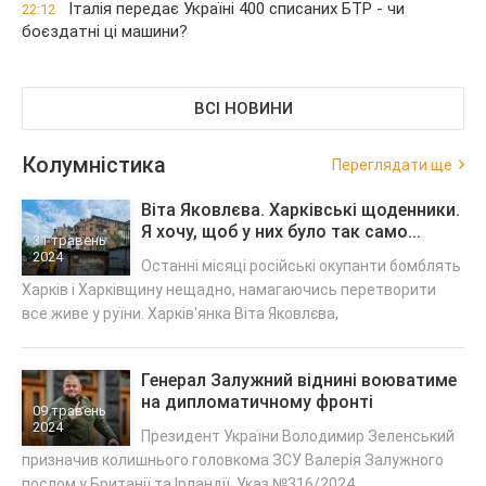
Італія передає Україні 400 списаних БТР - чи
22:12
боєздатні ці машини?
ВСІ НОВИНИ
Колумністика
Переглядати ще
Віта Яковлєва. Харківські щоденники.
Я хочу, щоб у них було так само...
31 травень
2024
Останні місяці російські окупанти бомблять
Харків і Харківщину нещадно, намагаючись перетворити
все живе у руїни. Харків'янка Віта Яковлєва,
Генерал Залужний віднині воюватиме
на дипломатичному фронті
09 травень
2024
Президент України Володимир Зеленський
призначив колишнього головкома ЗСУ Валерія Залужного
послом у Британії та Ірландії. Указ №316/2024