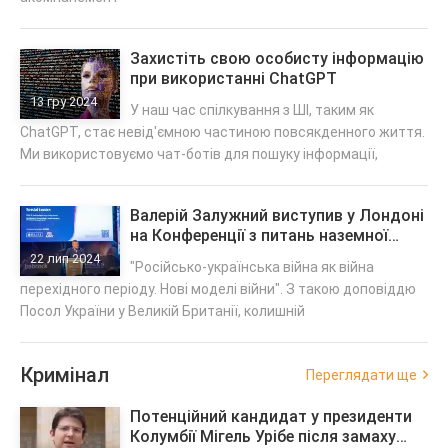
Захистіть свою особисту інформацію
при використанні ChatGPT
13 гру 2024
У наш час спілкування з ШІ, таким як
ChatGPT, стає невід'ємною частиною повсякденного життя.
Ми використовуємо чат-ботів для пошуку інформації,
Валерій Залужний виступив у Лондоні
на Конференції з питань наземної
війни
22 лип 2024
"Російсько-українська війна як війна
перехідного періоду. Нові моделі війни". З такою доповіддю
Посол України у Великій Британії, колишній
Кримінал
Переглядати ще
Потенційний кандидат у президенти
Колумбії Мігель Урібе після замаху