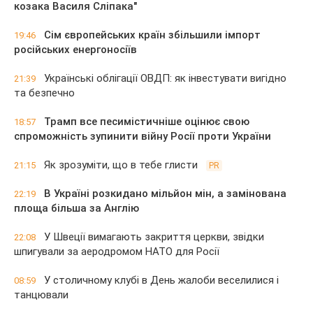
козака Василя Сліпака"
Сім європейських країн збільшили імпорт
19:46
російських енергоносіїв
Українські облігації ОВДП: як інвестувати вигідно
21:39
та безпечно
Трамп все песимістичніше оцінює свою
18:57
спроможність зупинити війну Росії проти України
Як зрозуміти, що в тебе глисти
21:15
PR
В Україні розкидано мільйон мін, а замінована
22:19
площа більша за Англію
У Швеції вимагають закриття церкви, звідки
22:08
шпигували за аеродромом НАТО для Росії
У столичному клубі в День жалоби веселилися і
08:59
танцювали