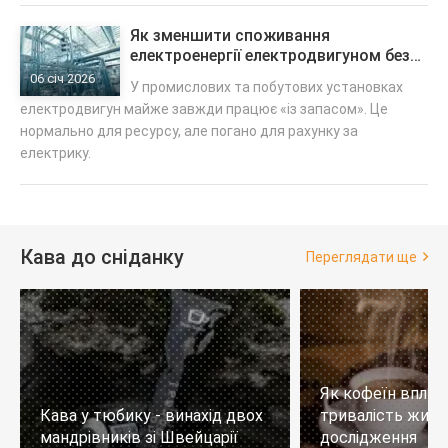
Як зменшити споживання
електроенергії електродвигуном без
втрати продуктивності
06 січ 2026
У промислових та побутових установках
електродвигун майже завжди працює «із запасом». Це
нормально для ресурсу, але погано для рахунку за
електрику.
Кава до сніданку
Переглядати ще
Як кофеїн вплив
Кава у тюбику - винахід двох
тривалість житт
мандрівників зі Швейцарії
дослідження