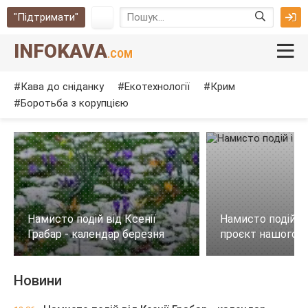
"Підтримати"
INFOKAVA
.COM
Кава до сніданку
Екотехнології
Крим
Боротьба з корупцією
Намисто подій від Ксенії
Намисто подій і 
Грабар - календар березня
проєкт нашого с
Новини