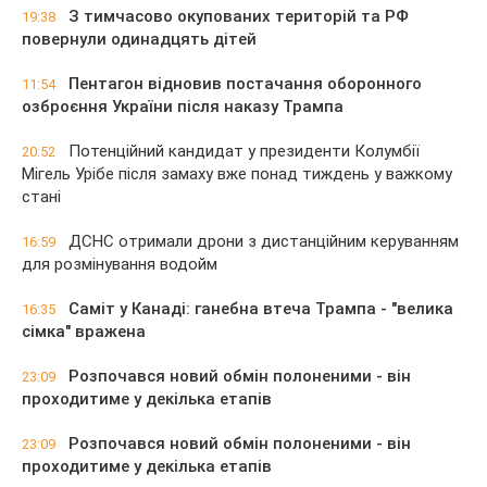
З тимчасово окупованих територій та РФ
19:38
повернули одинадцять дітей
Пентагон відновив постачання оборонного
11:54
озброєння України після наказу Трампа
Потенційний кандидат у президенти Колумбії
20:52
Мігель Урібе після замаху вже понад тиждень у важкому
стані
ДСНС отримали дрони з дистанційним керуванням
16:59
для розмінування водойм
Саміт у Канаді: ганебна втеча Трампа - "велика
16:35
сімка" вражена
Розпочався новий обмін полоненими - він
23:09
проходитиме у декілька етапів
Розпочався новий обмін полоненими - він
23:09
проходитиме у декілька етапів