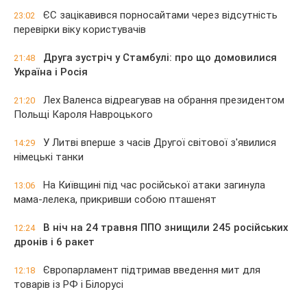
ЄС зацікавився порносайтами через відсутність
23:02
перевірки віку користувачів
Друга зустріч у Стамбулі: про що домовилися
21:48
Україна і Росія
Лех Валенса відреагував на обрання президентом
21:20
Польщі Кароля Навроцького
У Литві вперше з часів Другої світової з'явилися
14:29
німецькі танки
На Київщині під час російської атаки загинула
13:06
мама-лелека, прикривши собою пташенят
В ніч на 24 травня ППО знищили 245 російських
12:24
дронів і 6 ракет
Європарламент підтримав введення мит для
12:18
товарів із РФ і Білорусі