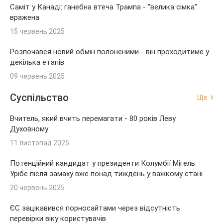
Саміт у Канаді: ганебна втеча Трампа - "велика сімка"
вражена
15 червень 2025
Розпочався новий обмін полоненими - він проходитиме у
декілька етапів
09 червень 2025
Суспільство
Ще
Вчитель, який вчить перемагати - 80 років Леву
Духовному
11 листопад 2025
Потенційний кандидат у президенти Колумбії Мігель
Урібе після замаху вже понад тиждень у важкому стані
20 червень 2025
ЄС зацікавився порносайтами через відсутність
перевірки віку користувачів