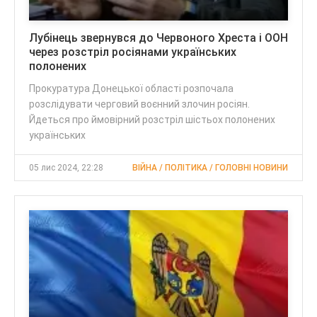
Лубінець звернувся до Червоного Хреста і ООН
через розстріл росіянами українських
полонених
Прокуратура Донецької області розпочала
розслідувати черговий воєнний злочин росіян.
Йдеться про ймовірний розстріл шістьох полонених
українських
05 лис 2024, 22:28
ВІЙНА / ПОЛІТИКА / ГОЛОВНІ НОВИНИ