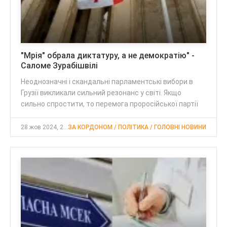
"Мрія" обрала диктатуру, а не демократію" -
Саломе Зурабішвілі
Неоднозначні і скандальні парламентські вибори в
Грузії викликали сильний резонанс у світі. Якщо
сильно спростити, то перемога проросійської партії
28 жов 2024, 22:34
ЗА КОРДОНОМ / ПОЛІТИКА / ГОЛОВНІ НОВИНИ