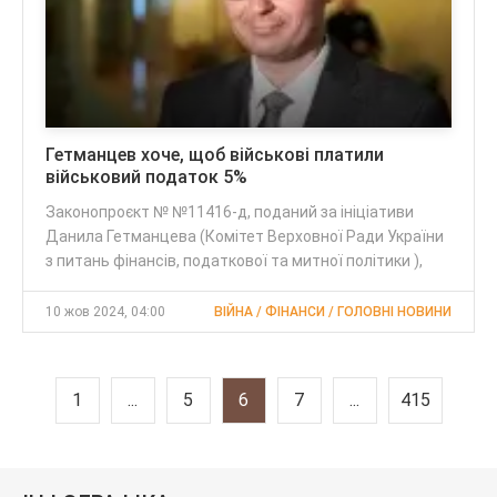
Гетманцев хоче, щоб військові платили
військовий податок 5%
Законопроєкт № №11416-д, поданий за ініціативи
Данила Гетманцева (Комітет Верховної Ради України
з питань фінансів, податкової та митної політики ),
10 жов 2024, 04:00
ВІЙНА / ФІНАНСИ / ГОЛОВНІ НОВИНИ
1
...
5
6
7
...
415