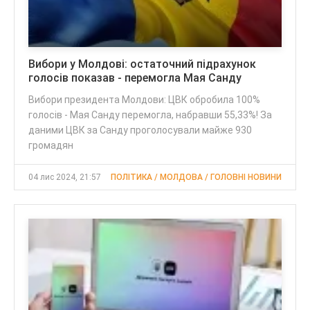
Вибори у Молдові: остаточний підрахунок
голосів показав - перемогла Мая Санду
Вибори президента Молдови: ЦВК обробила 100%
голосів - Мая Санду перемогла, набравши 55,33%! За
даними ЦВК за Санду проголосували майже 930
громадян
04 лис 2024, 21:57
ПОЛІТИКА / МОЛДОВА / ГОЛОВНІ НОВИНИ