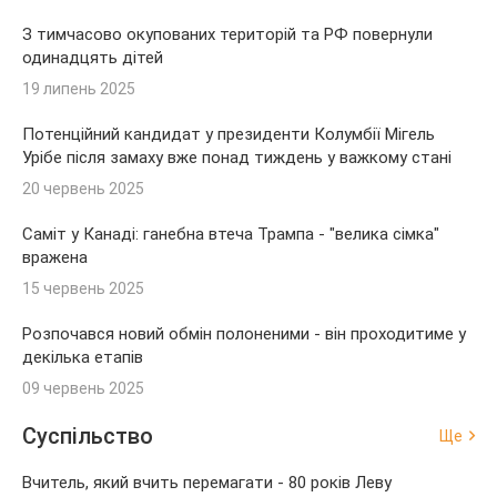
З тимчасово окупованих територій та РФ повернули
одинадцять дітей
19 липень 2025
Потенційний кандидат у президенти Колумбії Мігель
Урібе після замаху вже понад тиждень у важкому стані
20 червень 2025
Саміт у Канаді: ганебна втеча Трампа - "велика сімка"
вражена
15 червень 2025
Розпочався новий обмін полоненими - він проходитиме у
декілька етапів
09 червень 2025
Суспільство
Ще
Вчитель, який вчить перемагати - 80 років Леву