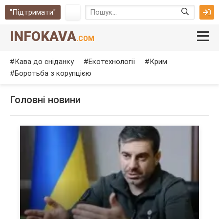
"Підтримати"
INFOKAVA
.COM
Кава до сніданку
Екотехнології
Крим
Боротьба з корупцією
Головні новини