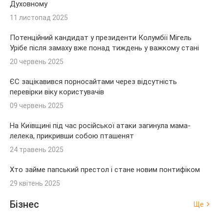
Духовному
11 листопад 2025
Потенційний кандидат у президенти Колумбії Мігель
Урібе після замаху вже понад тиждень у важкому стані
20 червень 2025
ЄС зацікавився порносайтами через відсутність
перевірки віку користувачів
09 червень 2025
На Київщині під час російської атаки загинула мама-
лелека, прикривши собою пташенят
24 травень 2025
Хто займе папський престол і стане новим понтифіком
29 квітень 2025
Бізнес
Ще