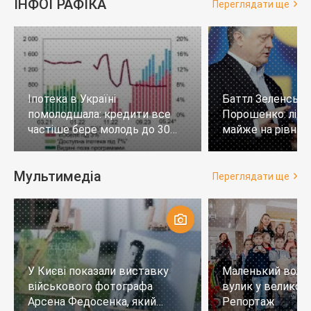
ІНФОГРАФІКА
Переглядати ще
Іпотека в Україні
Баттл Зеленськи
помолодшала: кредити все
Порошенко: лід
частіше бере молодь до 30
майже на рівних,
років
тих, хто не визн
Мультимедіа
Переглядати ще
У Києві показали виставку
Маленький воло
військового фотографа
вулик у великому
Арсена Федосенка, який
Репортаж