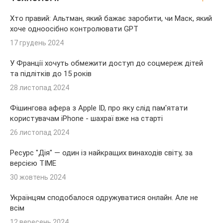
Хто правий: Альтман, який бажає заробити, чи Маск, який
хоче одноосібно контролювати GPT
17 грудень 2024
У Франції хочуть обмежити доступ до соцмереж дітей
та підлітків до 15 років
28 листопад 2024
Фішингова афера з Apple ID, про яку слід пам'ятати
користувачам iPhone - шахраї вже на старті
26 листопад 2024
Ресурс "Дія" — один із найкращих винаходів світу, за
версією TIME
30 жовтень 2024
Українцям сподобалося одружуватися онлайн. Але не
всім
12 вересень 2024