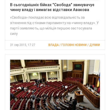
В сьогоднішніх бійках "Свобода" звинувачує
чинну владу і вимагає відставки Авакова
«Свобода» покладає всю відповідальність за
зіткнення під стінами парламенту на «чинну владу». У
партії заявляють, що міліція першою застосувала
силу
31 сер 2015, 17:27
ВЛАДА / ГОЛОВНІ НОВИНИ / ДУМКИ