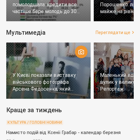
помолодшала: кредити все
Порошенко: лід
частіше бере молодь до 30
майже на рівних,
років
тих, хто не визн
Мультимедіа
Переглядати ще
У Києві показали виставку
Маленький воло
військового фотографа
вулик у великому
Арсена Федосенка, який
Репортаж
загинув на війні
Краще за тиждень
КУЛЬТУРА / ГОЛОВНІ НОВИНИ
Намисто подій від Ксенії Грабар - календар березня