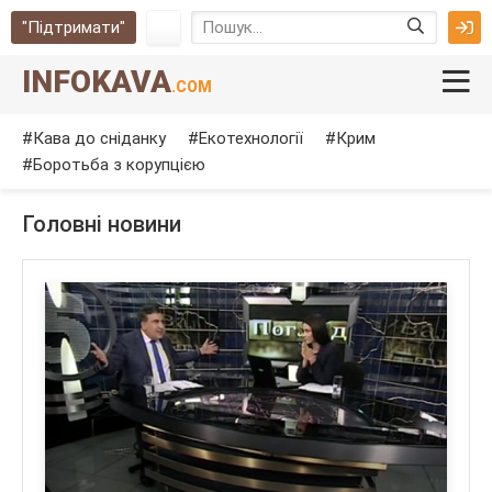
"Підтримати"
INFOKAVA
.COM
Кава до сніданку
Екотехнології
Крим
Боротьба з корупцією
Головні новини