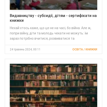
Видавництву - субсидії, дітям - сертифікати на
книжки
Нехай хтось каже, що це не на часі, бо війна. Але ж,
попри війну, діти та молодь чекати не можуть: їм
зараз потрібно вчитися, розвиватися та
24 травень 2024, 00:11
ОСВІТА / КНИЖКИ