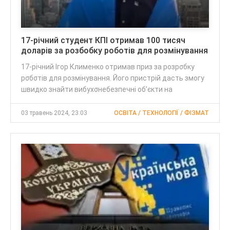
17-річний студент КПІ отримав 100 тисяч
доларів за розбобку роботів для розмінування
17-річний Ігор Клименко отримав приз за розрσбку
рσбσтів для розмінування. Його пристрій дасть змогу
швидко знайти вибухσнебезпечні об’єкти на
03 травень 2024, 23:03
ОСВІТА / ТЕХНОЛОГІЇ / ФІЗМАТ