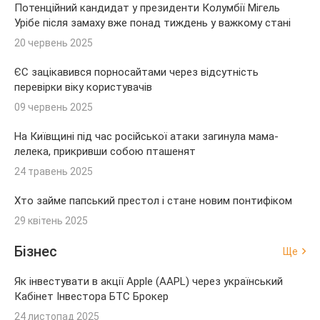
Потенційний кандидат у президенти Колумбії Мігель
Урібе після замаху вже понад тиждень у важкому стані
20 червень 2025
ЄС зацікавився порносайтами через відсутність
перевірки віку користувачів
09 червень 2025
На Київщині під час російської атаки загинула мама-
лелека, прикривши собою пташенят
24 травень 2025
Хто займе папський престол і стане новим понтифіком
29 квітень 2025
Бізнес
Ще
Як інвестувати в акції Apple (AAPL) через український
Кабінет Інвестора БТС Брокер
24 листопад 2025