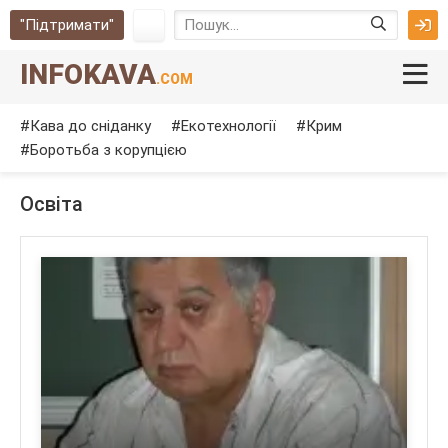
"Підтримати"
INFOKAVA
.COM
Кава до сніданку
Екотехнології
Крим
Боротьба з корупцією
Освіта