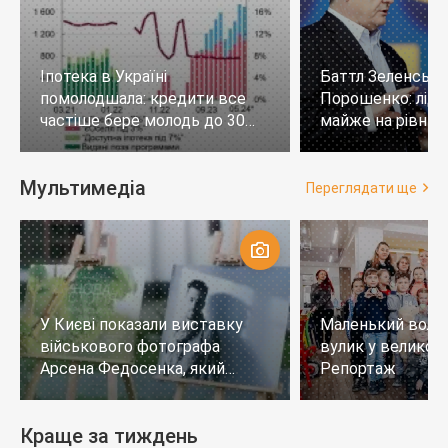
Іпотека в Україні
Баттл Зеленськи
помолодшала: кредити все
Порошенко: лід
частіше бере молодь до 30
майже на рівних,
років
тих, хто не визн
Мультимедіа
Переглядати ще
У Києві показали виставку
Маленький воло
військового фотографа
вулик у великому
Арсена Федосенка, який
Репортаж
загинув на війні
Краще за тиждень