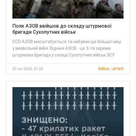
Полк АЗОВ ввійшов до складу штурмової
бригади Сухопутних військ
ССО АЗОВ масштабується та набуває ще більшої міці
у визвольній війні. Віднині АЗОВ - це 3-тя окрема
штурмова бригада у складі Сухопутних військ ЗСУ
27 січ 2023, 21:20
ВІЙНА / АРМІЯ