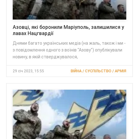
Азовці, які боронили Маріуполь, залишилися у
лавах Нацгвардії
Днями багато українських медіа (на жаль, також і ми -
з повідомлення одного з воїнів "Азову") опублікували
новину, в якій стверджувалося,
29 січ 2023, 15:55
ВІЙНА / СУСПІЛЬСТВО / АРМІЯ