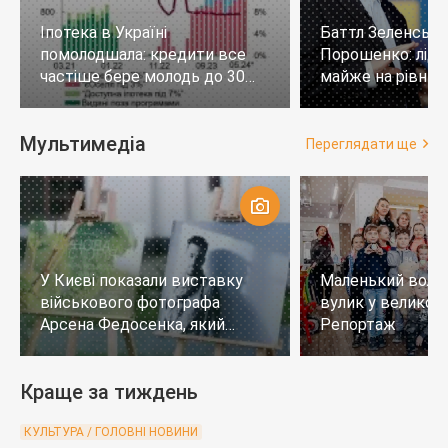
Іпотека в Україні
Баттл Зеленськи
помолодшала: кредити все
Порошенко: лід
частіше бере молодь до 30
майже на рівних,
років
тих, хто не визн
Мультимедіа
Переглядати ще
У Києві показали виставку
Маленький воло
військового фотографа
вулик у великому
Арсена Федосенка, який
Репортаж
загинув на війні
Краще за тиждень
КУЛЬТУРА / ГОЛОВНІ НОВИНИ