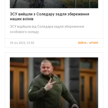
ЗСУ вийшли з Соледару задля збереження
наших воїнів
ЗСУ відійшли від Соледара задля збереження
особового складу
25 січ 2023, 23:50
ВІЙНА / АРМІЯ