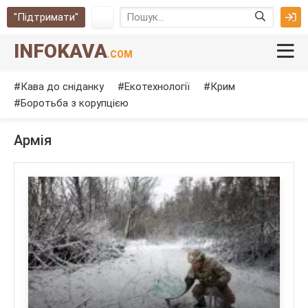
"Підтримати"
INFOKAVA
.COM
Кава до сніданку
Екотехнології
Крим
Боротьба з корупцією
Армія