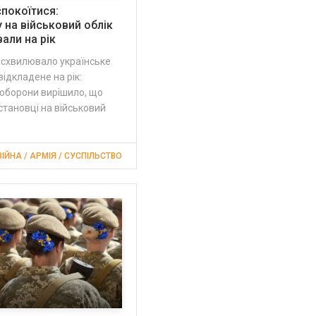
покоїтися:
 на військовий облік
али на рік
 схвилювало українське
відкладене на рік:
 оборони вирішило, що
становці на військовий
ВІЙНА / АРМІЯ / СУСПІЛЬСТВО