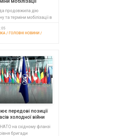
міни мобілізації
да продовжила дію
у та терміни мобілізації в
2:05
ИКА / ГОЛОВНІ НОВИНИ /
ює передові позиції
асів холодної війни
 НАТО на східному фланзі
рівня бригади