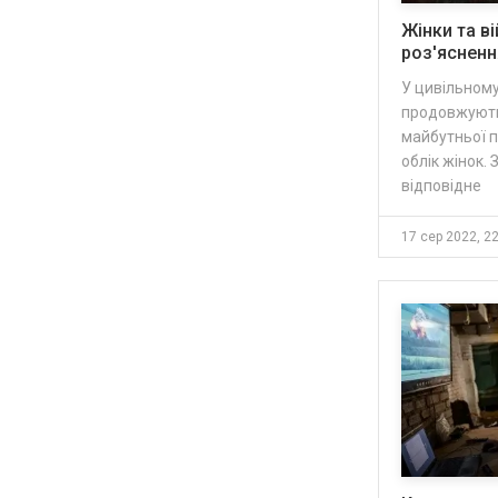
Жінки та ві
роз'ясненн
У цивільном
продовжують
майбутньої п
облік жінок.
відповідне
17 сер 2022, 2