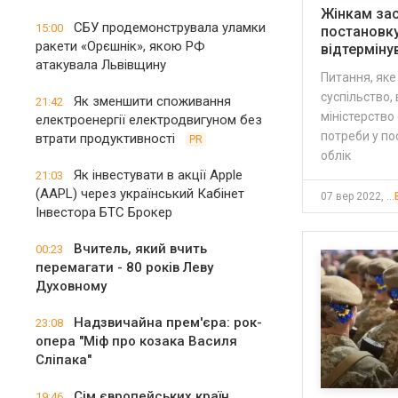
Жінкам зас
СБУ продемонструвала уламки
15:00
постановку
ракети «Орєшнік», якою РФ
відтермінув
атакувала Львівщину
Питання, яке
суспільство, 
Як зменшити споживання
21:42
міністерство
електроенергії електродвигуном без
потреби у по
втрати продуктивності
PR
облік
Як інвестувати в акції Apple
21:03
(AAPL) через український Кабінет
07 вер 2022, 22:56
Інвестора БТС Брокер
Вчитель, який вчить
00:23
перемагати - 80 років Леву
Духовному
Надзвичайна прем'єра: рок-
23:08
опера "Міф про козака Василя
Сліпака"
Сім європейських країн
19:46