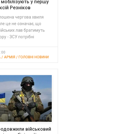
 мобілізують у першу
ксій Резніков
олошена чергова хвиля
Але це не означає, що
ійських лав братимуть
ору - ЗСУ потрібні
2:00
 / АРМІЯ / ГОЛОВНІ НОВИНИ
продовжили військовий