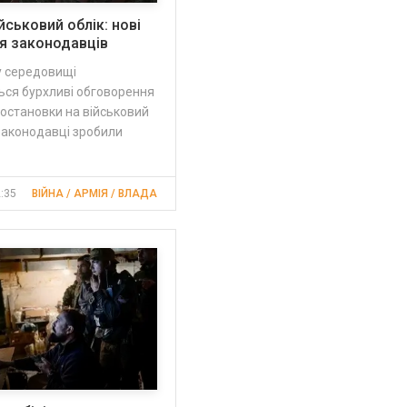
йськовий облік: нові
я законодавців
у середовищі
ся бурхливі обговорення
остановки на військовий
 Законодавці зробили
2:35
ВІЙНА / АРМІЯ / ВЛАДА