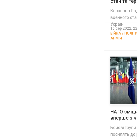
стан та тер
Верховна Ра
воєнного стан
Україні.
16 сер 2022, 2
ВІЙНА / ПОЛІТ
АРМІЯ
НАТО зміцн
вперше з ч
Бойові групи
посилять до 