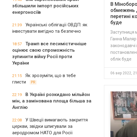
В Міноборо
збільшили імпорт російських
обмежень 
енергоносіїв
перетині к
буде
Українські облігації ОВДП: як
21:39
інвестувати вигідно та безпечно
Заступниця м
Ганна Маляр
Трамп все песимістичніше
18:57
законодавчі 
оцінює свою спроможність
постановленн
зупинити війну Росії проти
облік буде
України
06 вер 2022, 2
Як зрозуміти, що в тебе
21:15
глисти
PR
В Україні розкидано мільйон
22:19
мін, а замінована площа більша за
Англію
У Швеції вимагають закриття
22:08
церкви, звідки шпигували за
аеродромом НАТО для Росії