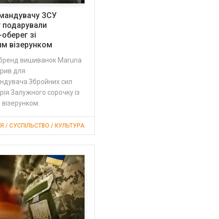
мандувачу ЗСУ
 подарували
оберег зі
им візерунком
 бренд вишиванок Maruna
орив для
ндувача Збройних сил
рія Залужного сорочку із
 візерунком.
Я / СУСПІЛЬСТВО / КУЛЬТУРА