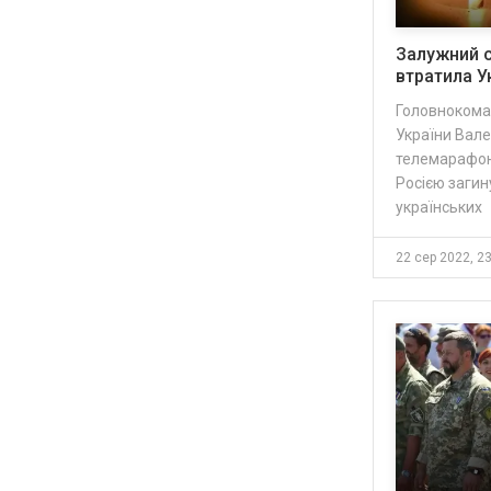
Залужний с
втратила Ук
Головнокома
України Вале
телемарафону
Росією загин
українських
22 сер 2022, 2