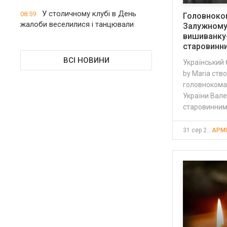
У столичному клубі в День
08:59
Головноко
жалоби веселилися і танцювали
Залужному
вишиванку-
старовинн
ВСІ НОВИНИ
Український
by Maria ств
головнокома
України Вале
старовинним
31 сер 2022, 23:12
АРМІ