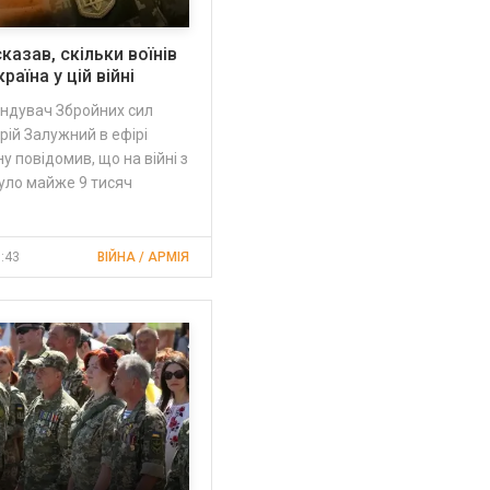
казав, скільки воїнів
раїна у цій війні
ндувач Збройних сил
рій Залужний в ефірі
 повідомив, що на війні з
уло майже 9 тисяч
3:43
ВІЙНА / АРМІЯ