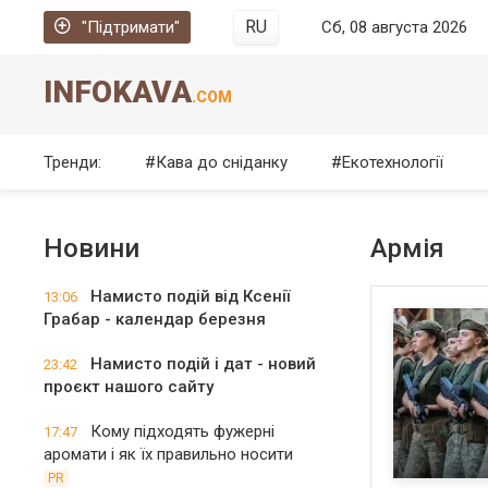
RU
"Підтримати"
Сб, 08 августа 2026
INFOKAVA
.COM
Тренди:
Кава до сніданку
Екотехнології
Новини
Армія
Намисто подій від Ксенії
13:06
Грабар - календар березня
Намисто подій і дат - новий
23:42
проєкт нашого сайту
Кому підходять фужерні
17:47
аромати і як їх правильно носити
PR