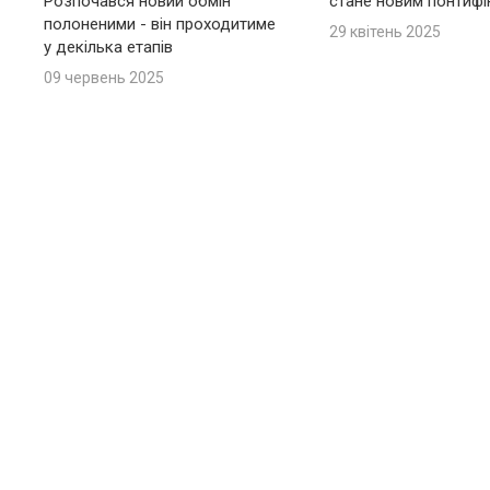
Розпочався новий обмін
стане новим понтиф
полоненими - він проходитиме
29 квітень 2025
у декілька етапів
09 червень 2025