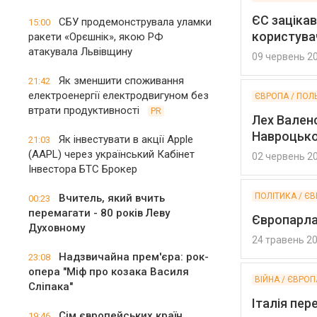
ЄС зацікав
СБУ продемонструвала уламки
15:00
користува
ракети «Орєшнік», якою РФ
атакувала Львівщину
09 червень 2
Як зменшити споживання
21:42
електроенергії електродвигуном без
ЄВРОПА / ПОЛ
втрати продуктивності
PR
Лех Вален
Навроцьк
Як інвестувати в акції Apple
21:03
(AAPL) через український Кабінет
02 червень 2
Інвестора БТС Брокер
ПОЛІТИКА / Є
Вчитель, який вчить
00:23
перемагати - 80 років Леву
Європарлам
Духовному
24 травень 2
Надзвичайна прем'єра: рок-
23:08
опера "Міф про козака Василя
ВІЙНА / ЄВРОП
Сліпака"
Італія пер
Сім європейських країн
19:46