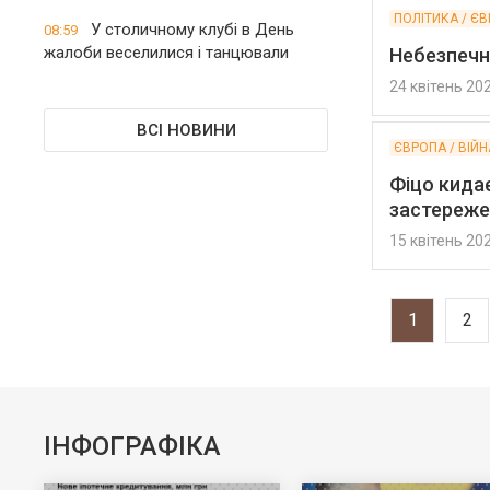
ПОЛІТИКА / ЄВ
У столичному клубі в День
08:59
жалоби веселилися і танцювали
Небезпечне
24 квітень 20
ВСІ НОВИНИ
ЄВРОПА / ВІЙН
Фіцо кида
застереже
15 квітень 20
1
2
ІНФОГРАФІКА