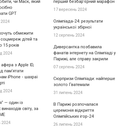
обити, чи Маск, який
перший безбар'єрний марафон
осібно
17 вересень 2024
вати GPT
Олімпіада-24: результати
 2024
української збірної
 хочуть обмежити
12 серпень 2024
 соцмереж дітей та
до 15 років
Диверсантка позбавила
фанатів інтернету на Олімпіаді у
д 2024
Парижі, але справу закрили
афера з Apple ID,
07 серпень 2024
ід пам'ятати
ам iPhone - шахраї
Сюрпризи Олімпіади: найперше
рті
золото Гватемали
д 2024
31 липень 2024
я" — один із
В Парижі розпочалася
винаходів світу, за
церемонія відкриття
IME
Олімпійських ігор-24
ь 2024
26 липень 2024