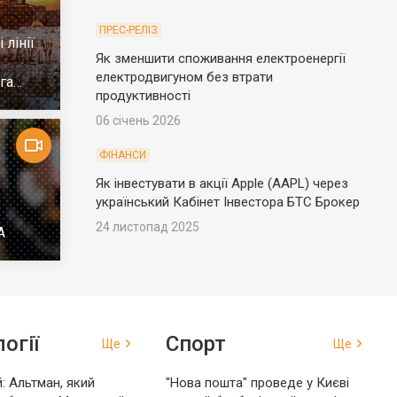
ПРЕС-РЕЛІЗ
 лінії
Як зменшити споживання електроенергії
електродвигуном без втрати
га
продуктивності
06 січень 2026
ФІНАНСИ
Як інвестувати в акції Apple (AAPL) через
український Кабінет Інвестора БТС Брокер
24 листопад 2025
А
огії
Спорт
Ще
Ще
: Альтман, який
"Нова пошта" проведе у Києві