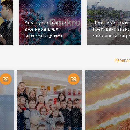
Україну захльостує
Дороги чи армія:
вже не хвиля, а
президент визна
х,
справжнє цунамі
- на дороги витр
е
ковіда. Що робити
у 10 разів більш
Перегл