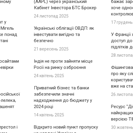
вному
(AAPL) через український
бажає зар
Кабінет Інвестора БТС Брокер
хоче одно
контролю
24 листопад 2025
т у
17 грудень
 Мігель
Українські облігації ОВДП: як
же понад
інвестувати вигідно та
У Франції
тані
безпечно
доступ до
підлітків 
21 вересень 2025
28 листопа
носайтами
Індія не проти зайняти місце
ревірки
Росії на ринку озброєння
Фішингова 
про яку сл
24 квітень 2025
користувач
вже на ста
Приватний бізнес та банки
російської
забезпечили значні
26 листопа
-лелека,
надходження до бюджету у
ашенят
2024 році
Ресурс "Ді
найкращих 
14 квітень 2025
версією T
рестол і
Відкрито новий пункт пропуску
30 жовтен