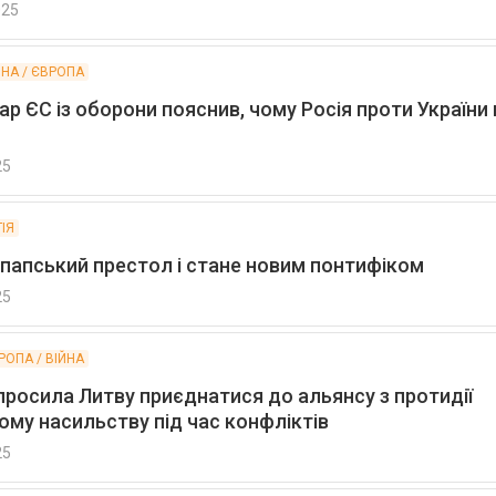
025
ЙНА / ЄВРОПА
р ЄС із оборони пояснив, чому Росія проти України 
25
ГІЯ
 папський престол і стане новим понтифіком
25
РОПА / ВІЙНА
просила Литву приєднатися до альянсу з протидії
ому насильству під час конфліктів
25