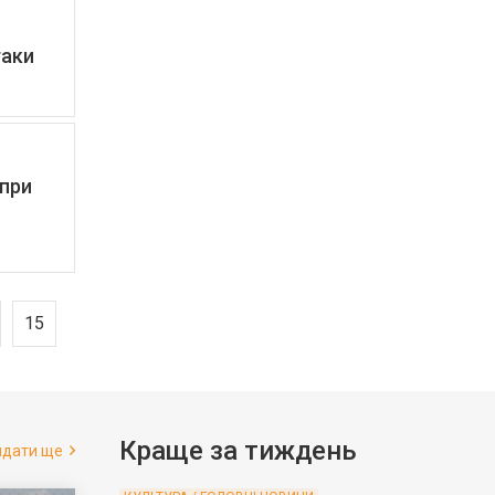
таки
опри
15
Краще за тиждень
ядати ще