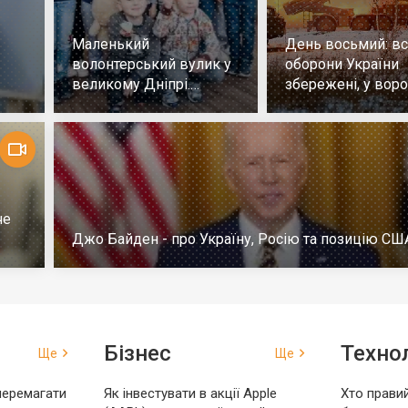
Маленький
День восьмий: всі
волонтерський вулик у
оборони України
великому Дніпрі.
збережені, у воро
Репортаж
немає успіху
че
Джо Байден - про Україну, Росію та позицію СШ
Бізнес
Технол
Ще
Ще
перемагати
Як інвестувати в акції Apple
Хто правий