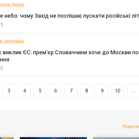
РОПА / РОСІЯ
 небо: чому Захід не поспішає пускати російські лі
25
А / ПОЛІТИКА
є виклик ЄС: прем’єр Словаччини хоче до Москви п
ння
25
3
4
5
6
7
8
9
10
...
Перегл