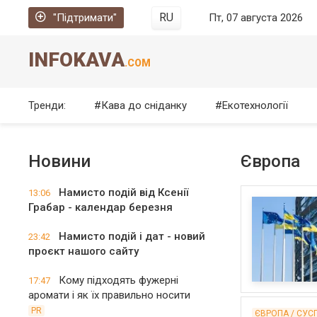
RU
"Підтримати"
Пт, 07 августа 2026
INFOKAVA
.COM
Тренди:
Кава до сніданку
Екотехнології
Новини
Європа
Намисто подій від Ксенії
13:06
Грабар - календар березня
Намисто подій і дат - новий
23:42
проєкт нашого сайту
Кому підходять фужерні
17:47
аромати і як їх правильно носити
PR
ЄВРОПА / СУС