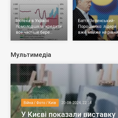
Іпотека в Україні
Баттл Зеленський-
помолодшала: кредити
Порошенко: лідери
все частіше бере
вже майже на рівни
молодь до 30 років
але багато тих, хто н
визначився
Мультимедіа
Війна / Фото / Київ
20-08-2024, 22:18
У Києві показали виставку