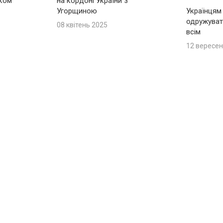
іком
на кордоні України з
Угорщиною
Українцям
одружуват
08 квітень 2025
всім
12 вересен