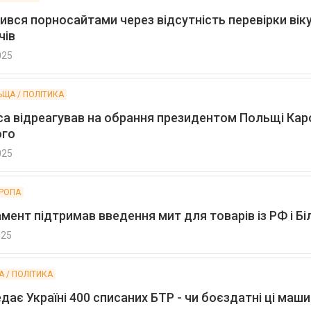
ився порносайтами через відсутність перевірки вік
чів
025
ЬЩА / ПОЛІТИКА
са відреагував на обрання президентом Польщі Кар
ого
025
ВРОПА
ент підтримав введення мит для товарів із РФ і Бі
025
А / ПОЛІТИКА
едає Україні 400 списаних БТР - чи боєздатні ці маш