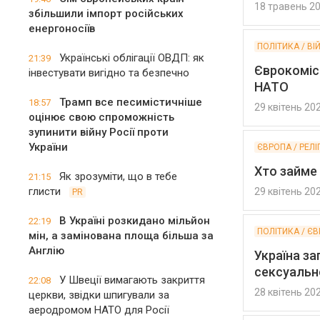
18 травень 2
збільшили імпорт російських
енергоносіїв
ПОЛІТИКА / ВІ
Українські облігації ОВДП: як
21:39
Єврокоміса
інвестувати вигідно та безпечно
НАТО
Трамп все песимістичніше
18:57
29 квітень 20
оцінює свою спроможність
зупинити війну Росії проти
України
ЄВРОПА / РЕЛІ
Хто займе
Як зрозуміти, що в тебе
21:15
глисти
29 квітень 20
PR
В Україні розкидано мільйон
22:19
ПОЛІТИКА / ЄВ
мін, а замінована площа більша за
Англію
Україна за
сексуальн
У Швеції вимагають закриття
22:08
28 квітень 20
церкви, звідки шпигували за
аеродромом НАТО для Росії