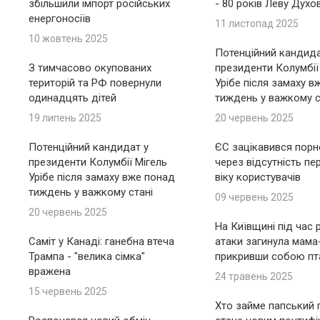
збільшили імпорт російських
- 80 років Леву Духо
енергоносіїв
11 листопад 2025
10 жовтень 2025
Потенційний кандида
З тимчасово окупованих
президенти Колумбії
територій та РФ повернули
Урібе після замаху в
одинадцять дітей
тиждень у важкому с
19 липень 2025
20 червень 2025
Потенційний кандидат у
ЄС зацікавився пор
президенти Колумбії Мігель
через відсутність пе
Урібе після замаху вже понад
віку користувачів
тиждень у важкому стані
09 червень 2025
20 червень 2025
На Київщині під час 
Саміт у Канаді: ганебна втеча
атаки загинула мама
Трампа - "велика сімка"
прикривши собою пт
вражена
24 травень 2025
15 червень 2025
Хто займе папський п