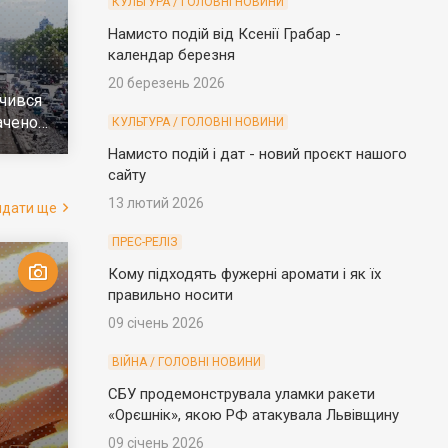
КУЛЬТУРА / ГОЛОВНІ НОВИНИ
Намисто подій від Ксенії Грабар -
календар березня
20 березень 2026
чився
ачено
КУЛЬТУРА / ГОЛОВНІ НОВИНИ
е
Намисто подій і дат - новий проєкт нашого
сайту
13 лютий 2026
ядати ще
ПРЕС-РЕЛІЗ
Кому підходять фужерні аромати і як їх
правильно носити
09 січень 2026
ВІЙНА / ГОЛОВНІ НОВИНИ
СБУ продемонструвала уламки ракети
«Орєшнік», якою РФ атакувала Львівщину
09 січень 2026