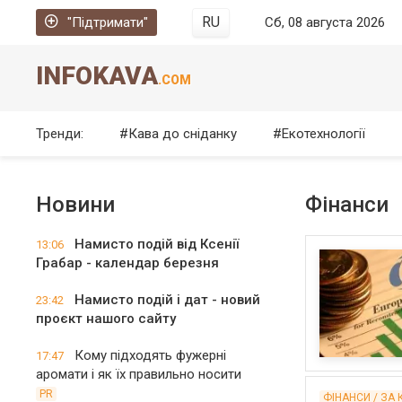
RU
"Підтримати"
Сб, 08 августа 2026
INFOKAVA
.COM
Тренди:
Кава до сніданку
Екотехнології
Новини
Фінанси
Намисто подій від Ксенії
13:06
Грабар - календар березня
Намисто подій і дат - новий
23:42
проєкт нашого сайту
Кому підходять фужерні
17:47
аромати і як їх правильно носити
PR
ФІНАНСИ / ЗА