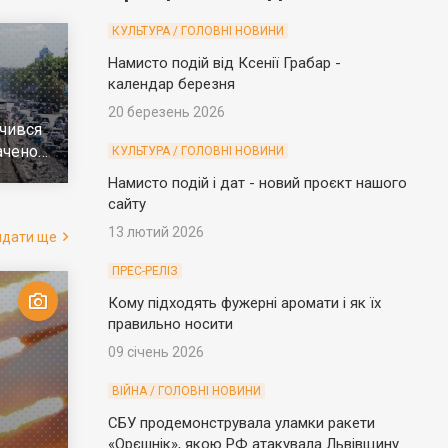
КУЛЬТУРА / ГОЛОВНІ НОВИНИ
Намисто подій від Ксенії Грабар -
календар березня
20 березень 2026
чився
ачено
КУЛЬТУРА / ГОЛОВНІ НОВИНИ
е
Намисто подій і дат - новий проєкт нашого
сайту
13 лютий 2026
ядати ще
ПРЕС-РЕЛІЗ
Кому підходять фужерні аромати і як їх
правильно носити
09 січень 2026
ВІЙНА / ГОЛОВНІ НОВИНИ
СБУ продемонструвала уламки ракети
«Орєшнік», якою РФ атакувала Львівщину