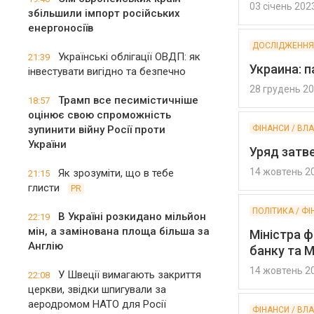
03 січень 202
збільшили імпорт російських
енергоносіїв
ДОСЛІДЖЕННЯ 
Українські облігації ОВДП: як
21:39
Украина: 
інвестувати вигідно та безпечно
28 грудень 2
Трамп все песимістичніше
18:57
оцінює свою спроможність
зупинити війну Росії проти
ФІНАНСИ / ВЛ
України
Уряд затв
14 жовтень 2
Як зрозуміти, що в тебе
21:15
глисти
PR
ПОЛІТИКА / Ф
В Україні розкидано мільйон
22:19
мін, а замінована площа більша за
Міністра 
Англію
банку та 
14 жовтень 2
У Швеції вимагають закриття
22:08
церкви, звідки шпигували за
аеродромом НАТО для Росії
ФІНАНСИ / ВЛ