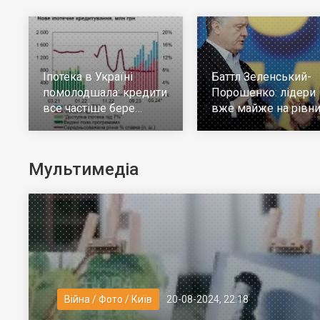
Іпотека в Україні
Баттл Зеленський-
помолодшала: кредити
Порошенко: лідери
все частіше бере
вже майже на рівни
молодь до 30 років
але багато тих, хто н
визначився
Мультимедіа
Війна / Фото / Київ
20-08-2024, 22:18