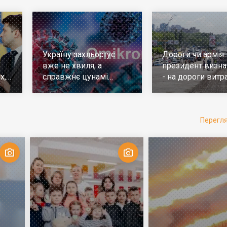
Україну захльостує
Дороги чи армія:
вже не хвиля, а
президент визна
х,
справжнє цунамі
- на дороги витр
е
ковіда. Що робити
у 10 разів більш
Перегл