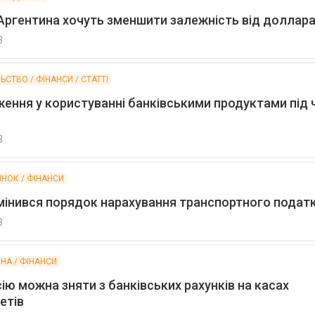
 Аргентина хочуть зменшити залежність від доллар
3
ЛЬСТВО / ФІНАНСИ / CТАТТІ
ження у користуванні банківськими продуктами під 
3
ИНОК / ФІНАНСИ
змінився порядок нарахування транспортного подат
3
ЙНА / ФІНАНСИ
ію можна зняти з банківських рахунків на касах
етів