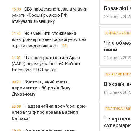
Бразилія і
СБУ продемонструвала уламки
15:00
ракети «Орєшнік», якою РФ
23 січень 202
атакувала Львівщину
Як зменшити споживання
ВІЙНА / СУСПІ
21:42
електроенергії електродвигуном без
Чи є обме
втрати продуктивності
PR
війни
Як інвестувати в акції Apple
21:03
21 січень 202
(AAPL) через український Кабінет
Інвестора БТС Брокер
АВТО / АВТОР
Вчитель, який вчить
00:23
В Україні 
перемагати - 80 років Леву
03 січень 202
Духовному
Надзвичайна прем'єра: рок-
23:08
ПОЛІТИКА / ВІ
опера "Міф про козака Василя
Тепер пенс
Сліпака"
супермарк
Сім європейських країн
19:46