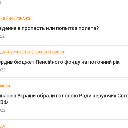
3
/ ВІЙНА / ФІНАНСИ
падение в пропасть или попытка полета?
022
АДА / СУСПІЛЬСТВО / ГОЛОВНІ НОВИНИ
ердив бюджет Пенсійного фонду на поточний рік
022
ІНАНСИ
фінансів України обрали головою Ради керуючих Сві
МВФ
022
АДА