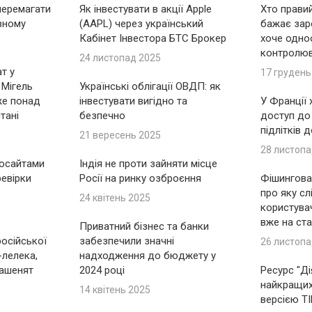
перемагати
Як інвестувати в акції Apple
Хто правий
вному
(AAPL) через український
бажає зар
Кабінет Інвестора БТС Брокер
хоче одно
контролю
24 листопад 2025
т у
17 грудень
 Мігель
Українські облігації ОВДП: як
же понад
інвестувати вигідно та
У Франції
тані
безпечно
доступ до
підлітків 
21 вересень 2025
28 листопа
носайтами
Індія не проти зайняти місце
ревірки
Росії на ринку озброєння
Фішингова 
про яку сл
24 квітень 2025
користувач
вже на ста
Приватний бізнес та банки
російської
забезпечили значні
26 листопа
-лелека,
надходження до бюджету у
ашенят
2024 році
Ресурс "Ді
найкращих 
14 квітень 2025
версією T