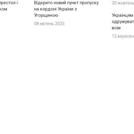
рестол і
Відкрито новий пункт пропуску
30 жовтен
іком
на кордоні України з
Угорщиною
Українцям
одружуват
08 квітень 2025
всім
12 вересен