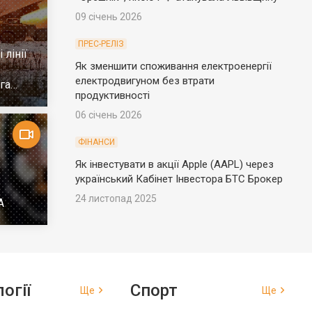
09 січень 2026
ПРЕС-РЕЛІЗ
 лінії
Як зменшити споживання електроенергії
електродвигуном без втрати
га
продуктивності
06 січень 2026
ФІНАНСИ
Як інвестувати в акції Apple (AAPL) через
український Кабінет Інвестора БТС Брокер
24 листопад 2025
А
огії
Спорт
Ще
Ще