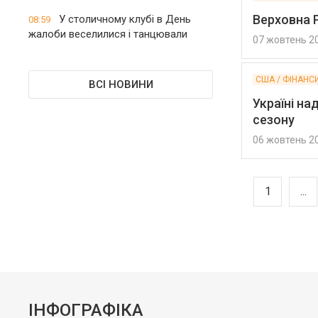
Верховна 
У столичному клубі в День
08:59
жалоби веселилися і танцювали
07 жовтень 2
США / ФІНАНС
ВСІ НОВИНИ
Україні на
сезону
06 жовтень 2
1
...
ІНФОГРАФІКА