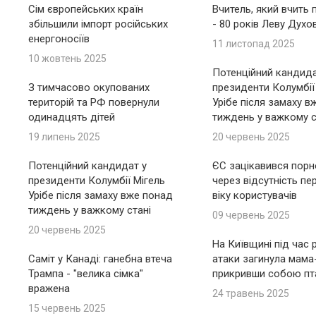
Сім європейських країн
Вчитель, який вчить 
збільшили імпорт російських
- 80 років Леву Духо
енергоносіїв
11 листопад 2025
10 жовтень 2025
Потенційний кандида
З тимчасово окупованих
президенти Колумбії
територій та РФ повернули
Урібе після замаху в
одинадцять дітей
тиждень у важкому с
19 липень 2025
20 червень 2025
Потенційний кандидат у
ЄС зацікавився пор
президенти Колумбії Мігель
через відсутність пе
Урібе після замаху вже понад
віку користувачів
тиждень у важкому стані
09 червень 2025
20 червень 2025
На Київщині під час 
Саміт у Канаді: ганебна втеча
атаки загинула мама
Трампа - "велика сімка"
прикривши собою пт
вражена
24 травень 2025
15 червень 2025