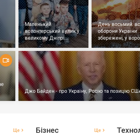
Маленький
День восьмий: всі
волонтерський вулик у
оборони України
великому Дніпрі.
збережені, у воро
Репортаж
немає успіху
че
Джо Байден - про Україну, Росію та позицію СШ
Бізнес
Технол
Ще
Ще