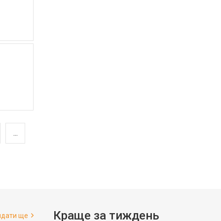
...
Краще за тиждень
ядати ще