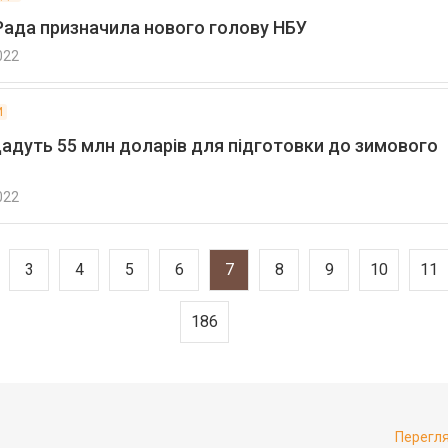
Рада призначила нового голову НБУ
022
И
дадуть 55 млн доларів для підготовки до зимового
022
3
4
5
6
7
8
9
10
11
186
Перегл