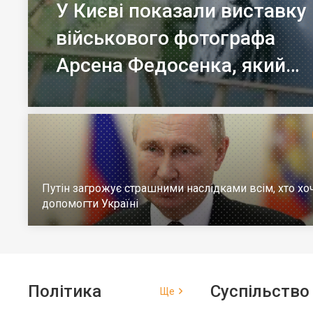
У Києві показали виставку
військового фотографа
Арсена Федосенка, який
загинув на війні
Путін загрожує страшними наслідками всім, хто хо
допомогти Україні
Політика
Суспільство
Ще