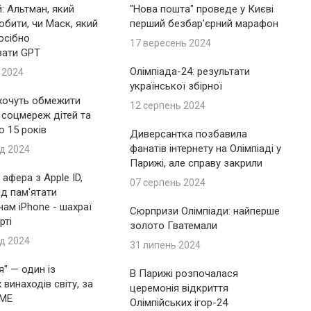
: Альтман, який
"Нова пошта" проведе у Києві
обити, чи Маск, який
перший безбар'єрний марафон
осібно
17 вересень 2024
вати GPT
Олімпіада-24: результати
 2024
української збірної
 хочуть обмежити
12 серпень 2024
 соцмереж дітей та
до 15 років
Диверсантка позбавила
фанатів інтернету на Олімпіаді у
д 2024
Парижі, але справу закрили
афера з Apple ID,
07 серпень 2024
ід пам'ятати
ам iPhone - шахраї
Сюрпризи Олімпіади: найперше
рті
золото Гватемали
д 2024
31 липень 2024
я" — один із
В Парижі розпочалася
винаходів світу, за
церемонія відкриття
IME
Олімпійських ігор-24