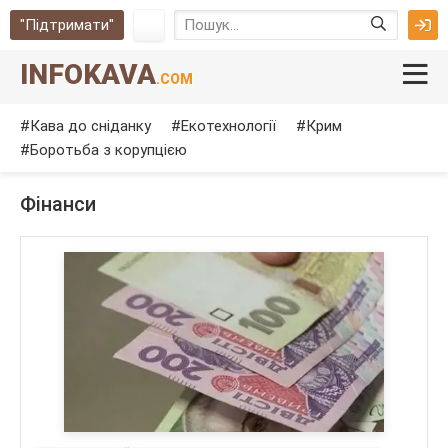
"Підтримати"
INFOKAVA
.COM
Кава до сніданку
Екотехнології
Крим
Боротьба з корупцією
Фінанси