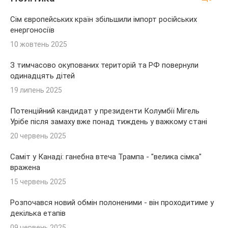
Сім європейських країн збільшили імпорт російських
енергоносіїв
10 жовтень 2025
З тимчасово окупованих територій та РФ повернули
одинадцять дітей
19 липень 2025
Потенційний кандидат у президенти Колумбії Мігель
Урібе після замаху вже понад тиждень у важкому стані
20 червень 2025
Саміт у Канаді: ганебна втеча Трампа - "велика сімка"
вражена
15 червень 2025
Розпочався новий обмін полоненими - він проходитиме у
декілька етапів
09 червень 2025