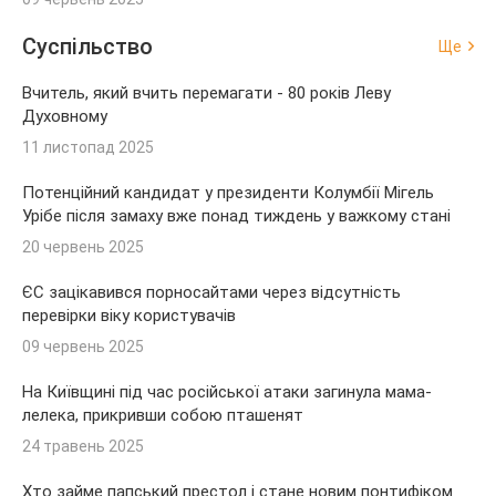
Суспільство
Ще
Вчитель, який вчить перемагати - 80 років Леву
Духовному
11 листопад 2025
Потенційний кандидат у президенти Колумбії Мігель
Урібе після замаху вже понад тиждень у важкому стані
20 червень 2025
ЄС зацікавився порносайтами через відсутність
перевірки віку користувачів
09 червень 2025
На Київщині під час російської атаки загинула мама-
лелека, прикривши собою пташенят
24 травень 2025
Хто займе папський престол і стане новим понтифіком