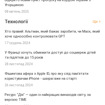
Відкрито новий пункт пропуску на кордоні України з
Угорщиною
08 квітень 2025
Технології
Ще
Хто правий: Альтман, який бажає заробити, чи Маск, який
хоче одноосібно контролювати GPT
17 грудень 2024
У Франції хочуть обмежити доступ до соцмереж дітей
та підлітків до 15 років
28 листопад 2024
Фішингова афера з Apple ID, про яку слід пам'ятати
користувачам iPhone - шахраї вже на старті
26 листопад 2024
Ресурс "Дія" — один із найкращих винаходів світу, за
версією TIME