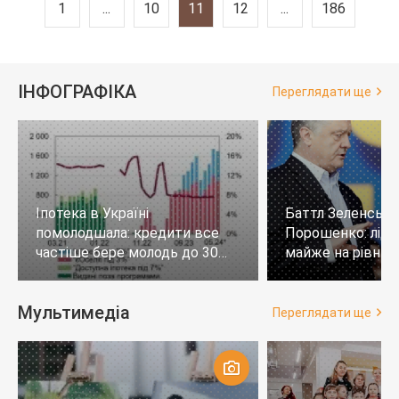
1
...
10
11
12
...
186
ІНФОГРАФІКА
Переглядати ще
Іпотека в Україні
Баттл Зеленськи
помолодшала: кредити все
Порошенко: лід
частіше бере молодь до 30
майже на рівних,
років
тих, хто не визн
Мультимедіа
Переглядати ще