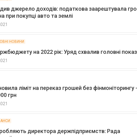
рдив джерело доходів: податкова заарештувала гро
на при покупці авто та землі
2021
ЛОВНІ НОВИНИ
ржбюджету на 2022 рік: Уряд схвалив головні пока
2021
овила ліміт на переказ грошей без фінмоніторингу -
00 грн
2021
НАНСИ
аробляють директора держпідприємств: Рада