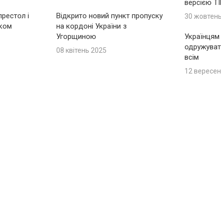
версією T
рестол і
Відкрито новий пункт пропуску
30 жовтен
іком
на кордоні України з
Угорщиною
Українцям
одружуват
08 квітень 2025
всім
12 вересен