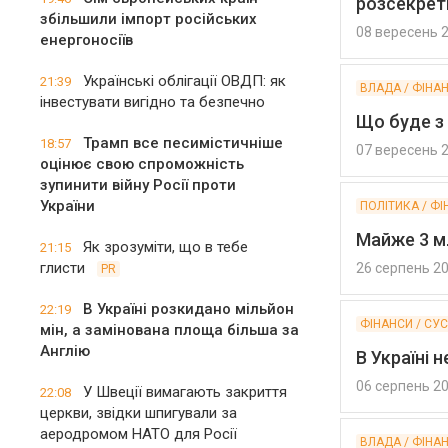
розсекрет
збільшили імпорт російських
08 вересень 
енергоносіїв
Українські облігації ОВДП: як
21:39
ВЛАДА / ФІНА
інвестувати вигідно та безпечно
Що буде з 
Трамп все песимістичніше
18:57
07 вересень 
оцінює свою спроможність
зупинити війну Росії проти
України
ПОЛІТИКА / Ф
Майже 3 м
Як зрозуміти, що в тебе
21:15
глисти
26 серпень 2
PR
В Україні розкидано мільйон
22:19
ФІНАНСИ / СУ
мін, а замінована площа більша за
Англію
В Україні 
06 серпень 2
У Швеції вимагають закриття
22:08
церкви, звідки шпигували за
аеродромом НАТО для Росії
ВЛАДА / ФІНА