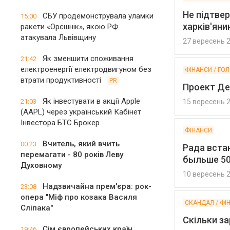
Не підтве
СБУ продемонструвала уламки
15:00
харків'яни
ракети «Орєшнік», якою РФ
атакувала Львівщину
27 вересень 
Як зменшити споживання
21:42
електроенергії електродвигуном без
ФІНАНСИ / ГО
втрати продуктивності
PR
Проект Де
Як інвестувати в акції Apple
21:03
15 вересень 
(AAPL) через український Кабінет
Інвестора БТС Брокер
ФІНАНСИ
Вчитель, який вчить
00:23
Рада встан
перемагати - 80 років Леву
быльше 50
Духовному
10 вересень 
Надзвичайна прем'єра: рок-
23:08
опера "Міф про козака Василя
СКАНДАЛ / ФІ
Сліпака"
Скільки з
Сім європейських країн
19:46