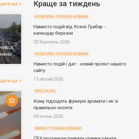
Краще за тиждень
ядати ще
КУЛЬТУРА / ГОЛОВНІ НОВИНИ
Намисто подій від Ксенії Грабар -
календар березня
20 березень 2026
чився
ачено
КУЛЬТУРА / ГОЛОВНІ НОВИНИ
е
Намисто подій і дат - новий проєкт нашого
сайту
13 лютий 2026
ядати ще
ПРЕС-РЕЛІЗ
Кому підходять фужерні аромати і як їх
правильно носити
09 січень 2026
ВІЙНА / ГОЛОВНІ НОВИНИ
СБУ продемонструвала уламки ракети