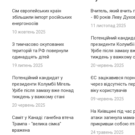
Сім європейських країн
Вчитель, який вчить 
збільшили імпорт російських
- 80 років Леву Духо
енергоносіїв
11 листопад 2025
10 жовтень 2025
Потенційний кандида
З тимчасово окупованих
президенти Колумбії
територій та РФ повернули
Урібе після замаху в
одинадцять дітей
тиждень у важкому с
19 липень 2025
20 червень 2025
Потенційний кандидат у
ЄС зацікавився пор
президенти Колумбії Мігель
через відсутність пе
Урібе після замаху вже понад
віку користувачів
тиждень у важкому стані
09 червень 2025
20 червень 2025
На Київщині під час 
Саміт у Канаді: ганебна втеча
атаки загинула мама
Трампа - "велика сімка"
прикривши собою пт
вражена
24 травень 2025