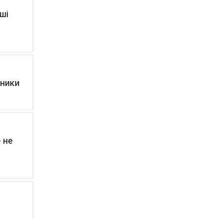
ші
зники
 не