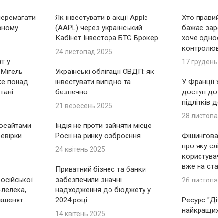
перемагати
Як інвестувати в акції Apple
Хто правий
вному
(AAPL) через український
бажає зар
Кабінет Інвестора БТС Брокер
хоче одно
контролю
24 листопад 2025
т у
17 грудень
 Мігель
Українські облігації ОВДП: як
же понад
інвестувати вигідно та
У Франції
тані
безпечно
доступ до
підлітків 
21 вересень 2025
28 листопа
носайтами
Індія не проти зайняти місце
ревірки
Росії на ринку озброєння
Фішингова 
про яку сл
24 квітень 2025
користувач
вже на ста
Приватний бізнес та банки
російської
забезпечили значні
26 листопа
-лелека,
надходження до бюджету у
ашенят
2024 році
Ресурс "Ді
найкращих 
14 квітень 2025