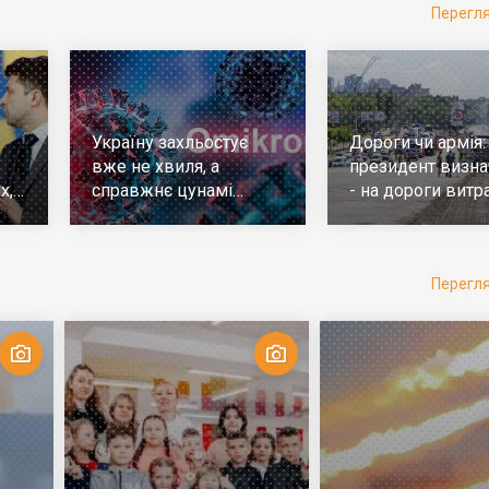
Перегл
Україну захльостує
Дороги чи армія:
вже не хвиля, а
президент визна
х,
справжнє цунамі
- на дороги витр
е
ковіда. Що робити
у 10 разів більш
Перегл