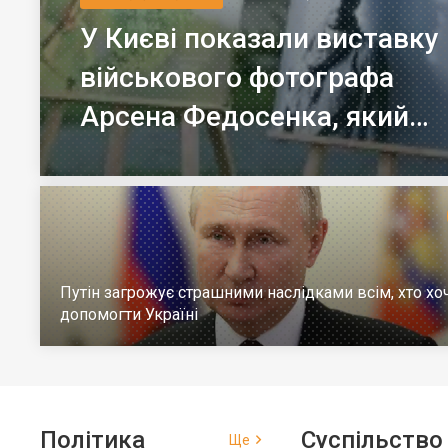
У Києві показали виставку
військового фотографа
Арсена Федосенка, який
загинув на війні
Путін загрожує страшними наслідками всім, хто хо
допомогти Україні
Політика
Суспільство
Ще