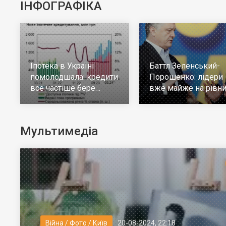
ІНФОГРАФІКА
Іпотека в Україні
Баттл Зеленський-
помолодшала: кредити
Порошенко: лідери
все частіше бере
вже майже на рівни
молодь до 30 років
але багато тих, хто н
визначився
Мультимедіа
Війна / Фото / Київ
20-08-2024, 22:18