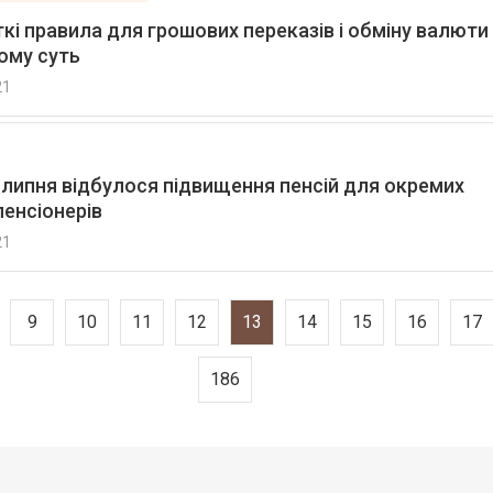
кі правила для грошових переказів і обміну валюти
чому суть
21
 липня відбулося підвищення пенсій для окремих
пенсіонерів
21
9
10
11
12
13
14
15
16
17
186