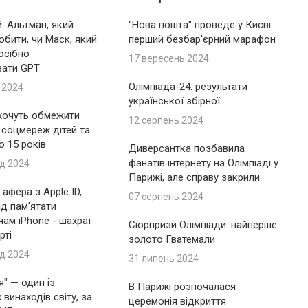
: Альтман, який
"Нова пошта" проведе у Києві
обити, чи Маск, який
перший безбар'єрний марафон
осібно
17 вересень 2024
вати GPT
Олімпіада-24: результати
 2024
української збірної
 хочуть обмежити
12 серпень 2024
 соцмереж дітей та
до 15 років
Диверсантка позбавила
фанатів інтернету на Олімпіаді у
д 2024
Парижі, але справу закрили
афера з Apple ID,
07 серпень 2024
ід пам'ятати
ам iPhone - шахраї
Сюрпризи Олімпіади: найперше
рті
золото Гватемали
д 2024
31 липень 2024
я" — один із
В Парижі розпочалася
винаходів світу, за
церемонія відкриття