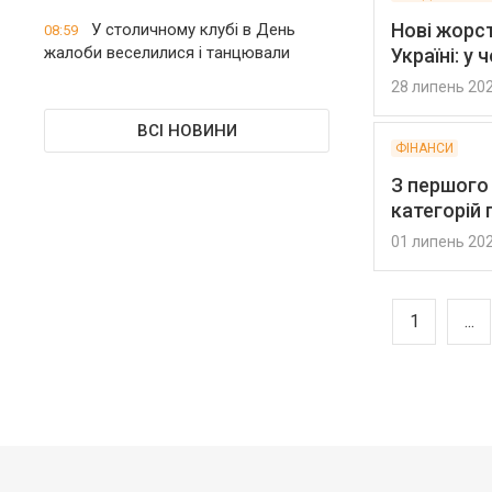
Нові жорст
У столичному клубі в День
08:59
жалоби веселилися і танцювали
Україні: у 
28 липень 20
ВСІ НОВИНИ
ФІНАНСИ
З першого
категорій 
01 липень 20
1
...