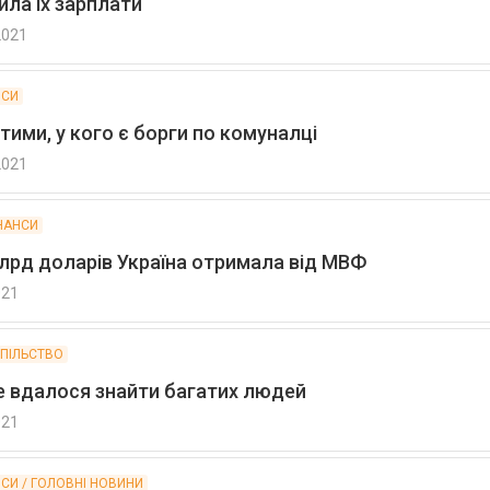
ила їх зарплати
2021
НСИ
тими, у кого є борги по комуналці
2021
ІНАНСИ
лрд доларів Україна отримала від МВФ
021
СПІЛЬСТВО
не вдалося знайти багатих людей
021
НСИ / ГОЛОВНІ НОВИНИ