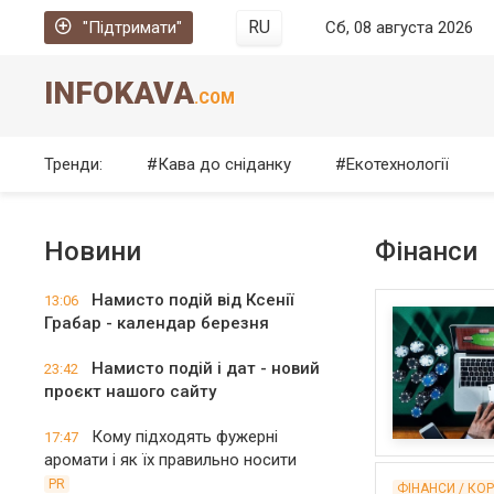
RU
"Підтримати"
Сб, 08 августа 2026
INFOKAVA
.COM
Тренди:
Кава до сніданку
Екотехнології
Новини
Фінанси
Намисто подій від Ксенії
13:06
Грабар - календар березня
Намисто подій і дат - новий
23:42
проєкт нашого сайту
Кому підходять фужерні
17:47
аромати і як їх правильно носити
PR
ФІНАНСИ / КО