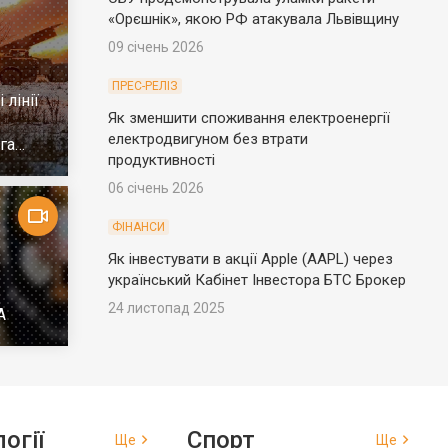
«Орєшнік», якою РФ атакувала Львівщину
09 січень 2026
ПРЕС-РЕЛІЗ
 лінії
Як зменшити споживання електроенергії
електродвигуном без втрати
га
продуктивності
06 січень 2026
ФІНАНСИ
Як інвестувати в акції Apple (AAPL) через
український Кабінет Інвестора БТС Брокер
24 листопад 2025
А
огії
Спорт
Ще
Ще