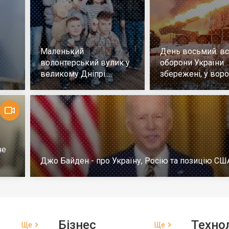
Маленький
День восьмий: всі
волонтерський вулик у
оборони України
великому Дніпрі.
збережені, у воро
Репортаж
немає успіху
че
Джо Байден - про Україну, Росію та позицію СШ
Бізнес
Технол
Ще
Ще