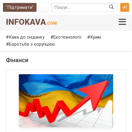
"Підтримати"
INFOKAVA
.COM
Кава до сніданку
Екотехнології
Крим
Боротьба з корупцією
Фінанси