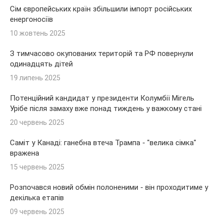
Сім європейських країн збільшили імпорт російських
енергоносіїв
10 жовтень 2025
З тимчасово окупованих територій та РФ повернули
одинадцять дітей
19 липень 2025
Потенційний кандидат у президенти Колумбії Мігель
Урібе після замаху вже понад тиждень у важкому стані
20 червень 2025
Саміт у Канаді: ганебна втеча Трампа - "велика сімка"
вражена
15 червень 2025
Розпочався новий обмін полоненими - він проходитиме у
декілька етапів
09 червень 2025