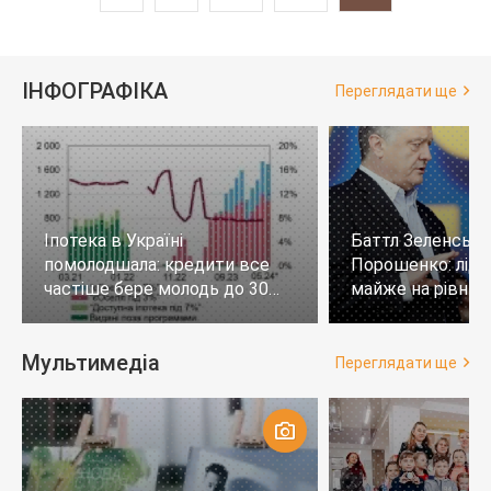
ІНФОГРАФІКА
Переглядати ще
Іпотека в Україні
Баттл Зеленськи
помолодшала: кредити все
Порошенко: лід
частіше бере молодь до 30
майже на рівних,
років
тих, хто не визн
Мультимедіа
Переглядати ще