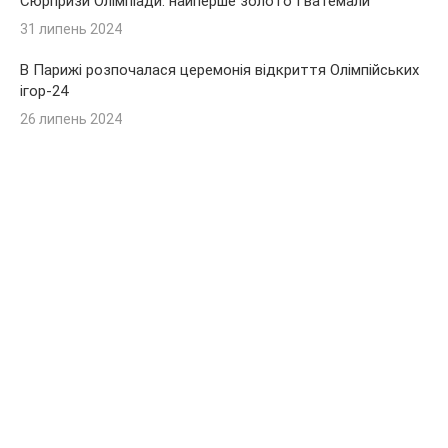
Сюрпризи Олімпіади: найперше золото Гватемали
31 липень 2024
В Парижі розпочалася церемонія відкриття Олімпійських
ігор-24
26 липень 2024