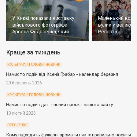
У Києві показали виставку
Маленький воло
військового фотографа
вулик у великому
Арсена Федосенка, який
Репортаж
загинув на війні
Краще за тиждень
КУЛЬТУРА / ГОЛОВНІ НОВИНИ
Намисто подій від Ксенії Грабар - календар березня
20 березень 2026
КУЛЬТУРА / ГОЛОВНІ НОВИНИ
Намисто подій і дат - новий проєкт нашого сайту
13 лютий 2026
ПРЕС-РЕЛІЗ
Кому підходять фужерні аромати і як їх правильно носити