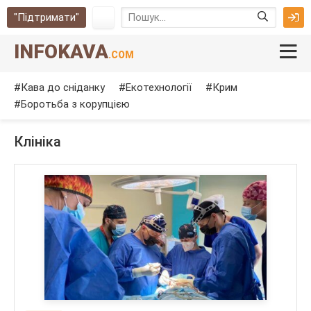
"Підтримати"
INFOKAVA
.COM
Кава до сніданку
Екотехнології
Крим
Боротьба з корупцією
Клініка