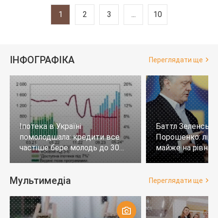
1
2
3
...
10
ІНФОГРАФІКА
Переглядати ще
Іпотека в Україні
Баттл Зеленськи
помолодшала: кредити все
Порошенко: лід
частіше бере молодь до 30
майже на рівних,
років
тих, хто не визн
Мультимедіа
Переглядати ще