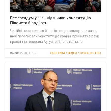
Референдум у Чілі: відмінили конституцію
Піночета й радіють
Чилійці переважною більшістю проголосували за те,
щоб переписати конституцію країни, прийняту в роки
правління генерала Аугусто Піночета, пише
04 лис 2020, 11:00
ПОЛІТИКА / ВІДЕО / СУСПІЛЬСТВО