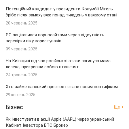
Потенційний кандидат у президенти Колумбії Мігель
Урібе після замаху вже понад тиждень у важкому стані
20 червень 2025
ЄС зацікавився порносайтами через відсутність
перевірки віку користувачів
09 червень 2025
На Київщині під час російської атаки загинула мама-
лелека, прикривши собою пташенят
24 травень 2025
Хто займе папський престол і стане новим понтифіком
29 квітень 2025
Бізнес
Ще
Як інвестувати в акції Apple (AAPL) через український
Кабінет Інвестора БТС Брокер