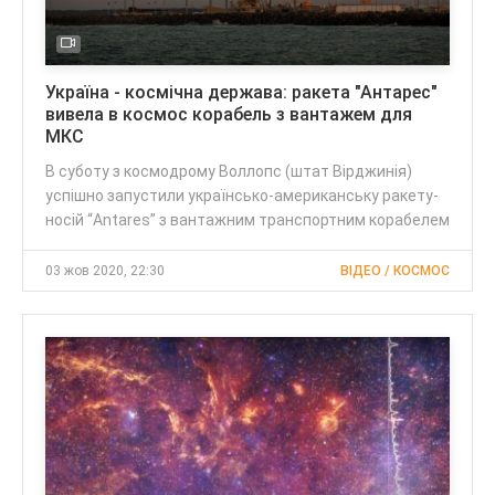
Україна - космічна держава: ракета "Антарес"
вивела в космос корабель з вантажем для
МКС
В суботу з космодрому Воллопс (штат Вірджинія)
успішно запустили українсько-американську ракету-
носій “Antares” з вантажним транспортним корабелем
03 жов 2020, 22:30
ВІДЕО / КОСМОС