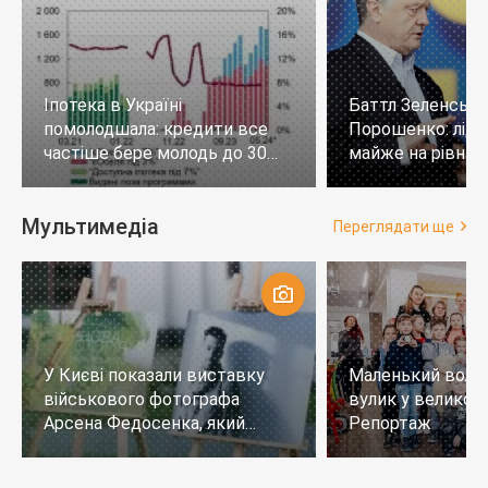
Іпотека в Україні
Баттл Зеленськи
помолодшала: кредити все
Порошенко: лід
частіше бере молодь до 30
майже на рівних,
років
тих, хто не визн
Мультимедіа
Переглядати ще
У Києві показали виставку
Маленький воло
військового фотографа
вулик у великому
Арсена Федосенка, який
Репортаж
загинув на війні