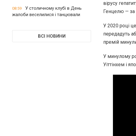
вірусу гепати
У столичному клубі в День
08:59
Генцелю — за 
жалоби веселилися і танцювали
У 2020 році ц
передадуть аб
ВСІ НОВИНИ
премій минули
У минулому р
Уіттінхем і яп