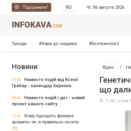
RU
"Підтримати"
Чт, 06 августа 2026
INFOKAVA
.COM
Тренди:
Кава до сніданку
Екотехнології
Новини
Відео
/
На
Генетич
Намисто подій від Ксенії
13:06
Грабар - календар березня
що дал
Намисто подій і дат - новий
23:42
11:00, 12 жов 
проєкт нашого сайту
Кому підходять фужерні
17:47
аромати і як їх правильно носити
PR