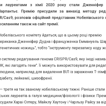
ми лауреатами з хімії 2020 року стали Дженніфер
арпантьє. Премію присудили за винахід методу ред
R/Cas9, розповів офіційний представник Нобелівського 
осиланням також на сайт премії.
 Нобелівського комітету йдеться, що в цьому році премію
ериканка Дженніфер Дудна і француженка Еммануель Ша
“генетичних ножиць”, тобто “інструменту перезапису коду жи
 систему редагування генома CRISPR/Cas9, яку іноді нази
, які лагодять гени”. Її можуть використовувати для реда
і людини, наприклад для видалення ВІЛ із заражених Т-лімф
діабету, лейкемії, шизофренії.
ї — третя на так званому нобелівському тижні. Раніше стали
ських лауреатів в галузі медицини/фізіології і фізики. Пре
удили Харві Олтеру, Майклу Хаутону і Чарльзу Райсу за ві