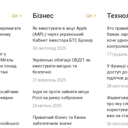
Бізнес
Технол
Ще
Ще
перемагати
Як інвестувати в акції Apple
Хто правий
вному
(AAPL) через український
бажає зар
Кабінет Інвестора БТС Брокер
хоче одно
контролю
24 листопад 2025
т у
17 грудень
 Мігель
Українські облігації ОВДП: як
же понад
інвестувати вигідно та
У Франції
тані
безпечно
доступ до
підлітків 
21 вересень 2025
28 листопа
носайтами
Індія не проти зайняти місце
ревірки
Росії на ринку озброєння
Фішингова 
про яку сл
24 квітень 2025
користувач
вже на ста
Приватний бізнес та банки
російської
забезпечили значні
26 листопа