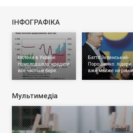
ІНФОГРАФІКА
Іпотека в Україні
Баттл Зеленський-
помолодшала: кредити
Порошенко: лідери
все частіше бере
вже майже на рівни
молодь до 30 років
але багато тих, хто н
визначився
Мультимедіа