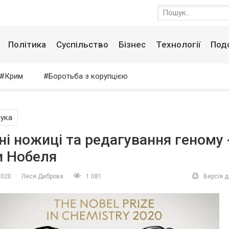
Політика
Суспільство
Бізнес
Технології
Под
Крим
Боротьба з корупцією
ука
ні ножиці та редагування геному -
и Нобеля
2020
Леся Диброва
1 081
Версія д