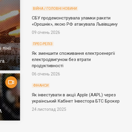
ВІЙНА / ГОЛОВНІ НОВИНИ
СБУ продемонструвала уламки ракети
«Орєшнік», якою РФ атакувала Львівщину
09 січень 2026
ПРЕС-РЕЛІЗ
 лінії
Як зменшити споживання електроенергії
електродвигуном без втрати
га
продуктивності
06 січень 2026
ФІНАНСИ
Як інвестувати в акції Apple (AAPL) через
український Кабінет Інвестора БТС Брокер
24 листопад 2025
А