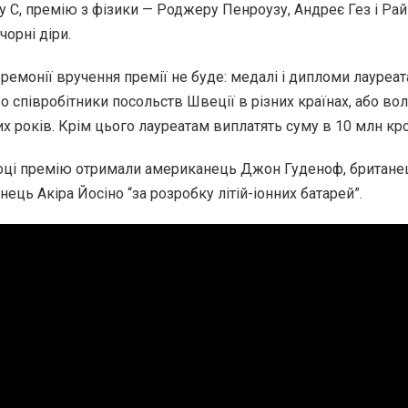
ту C, премію з фізики — Роджеру Пенроузу, Андреє Гез і Ра
чорні діри.
еремонії вручення премії не буде: медалі і дипломи лауреа
о співробітники посольств Швеції в різних країнах, або вол
х років. Крім цього лауреатам виплатять суму в 10 млн кро
оці премію отримали американець Джон Гуденоф, британец
онець Акіра Йосіно “за розробку літій-іонних батарей”.