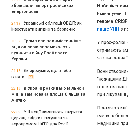
збільшили імпорт російських
Нобелівськи
енергоносіїв
Еммануель Ш
генома CRISP
Українські облігації ОВДП: як
21:39
пише УНН
з п
інвестувати вигідно та безпечно
Трамп все песимістичніше
18:57
У прес-релізі
оцінює свою спроможність
отримають ам
зупинити війну Росії проти
за створення 
України
Як зрозуміти, що в тебе
21:15
Вони створили
глисти
PR
“ножицями ДНК
генів тварин 
В Україні розкидано мільйон
22:19
мін, а замінована площа більша за
при лікуванні 
Англію
Премія з хімі
У Швеції вимагають закриття
22:08
імена нобелів
церкви, звідки шпигували за
медицини прис
аеродромом НАТО для Росії