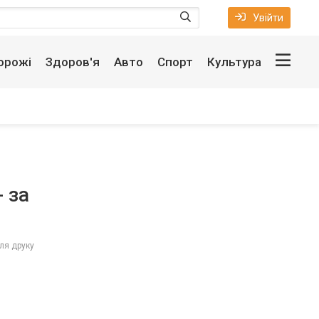
Увійти
орожі
Здоров'я
Авто
Спорт
Культура
 за
ля друку