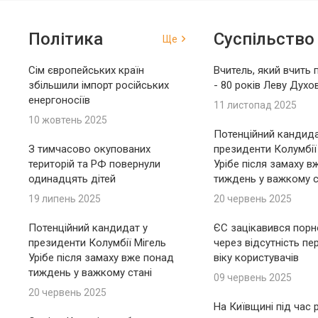
Політика
Суспільство
Ще
Сім європейських країн
Вчитель, який вчить 
збільшили імпорт російських
- 80 років Леву Духо
енергоносіїв
11 листопад 2025
10 жовтень 2025
Потенційний кандида
З тимчасово окупованих
президенти Колумбії
територій та РФ повернули
Урібе після замаху в
одинадцять дітей
тиждень у важкому с
19 липень 2025
20 червень 2025
Потенційний кандидат у
ЄС зацікавився пор
президенти Колумбії Мігель
через відсутність пе
Урібе після замаху вже понад
віку користувачів
тиждень у важкому стані
09 червень 2025
20 червень 2025
На Київщині під час 