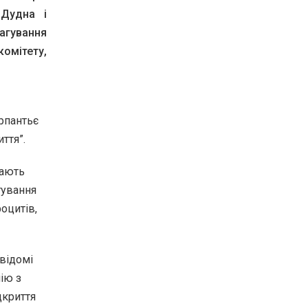
 Дудна і
агування
комітету,
рпантьє
ття”.
вають
гування
оцитів,
 відомі
мію з
дкриття