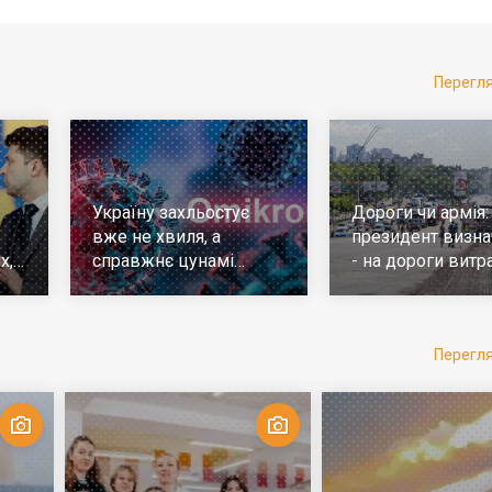
Перегл
Україну захльостує
Дороги чи армія:
вже не хвиля, а
президент визна
х,
справжнє цунамі
- на дороги витр
е
ковіда. Що робити
у 10 разів більш
Перегл