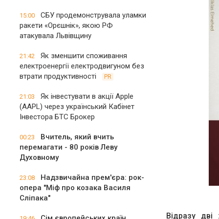
СБУ продемонструвала уламки
15:00
ракети «Орєшнік», якою РФ
атакувала Львівщину
Як зменшити споживання
21:42
електроенергії електродвигуном без
втрати продуктивності
PR
Як інвестувати в акції Apple
21:03
(AAPL) через український Кабінет
Інвестора БТС Брокер
Вчитель, який вчить
00:23
перемагати - 80 років Леву
Духовному
Надзвичайна прем'єра: рок-
23:08
опера "Міф про козака Василя
Сліпака"
Відразу дві 
Сім європейських країн
19:46