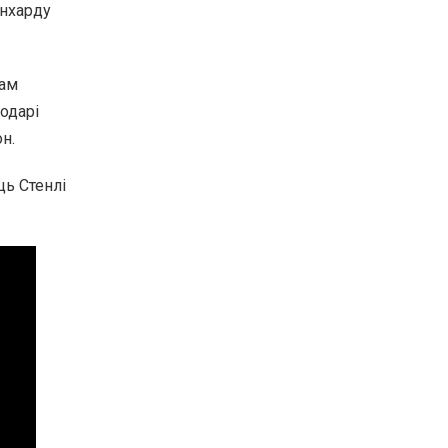
йнхарду
там
одарі
н.
ь Стенлі