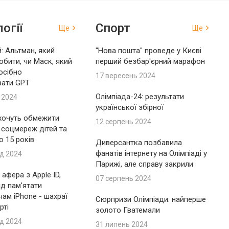
огії
Спорт
Ще
Ще
: Альтман, який
"Нова пошта" проведе у Києві
обити, чи Маск, який
перший безбар'єрний марафон
осібно
17 вересень 2024
вати GPT
Олімпіада-24: результати
 2024
української збірної
 хочуть обмежити
12 серпень 2024
 соцмереж дітей та
до 15 років
Диверсантка позбавила
фанатів інтернету на Олімпіаді у
д 2024
Парижі, але справу закрили
афера з Apple ID,
07 серпень 2024
ід пам'ятати
ам iPhone - шахраї
Сюрпризи Олімпіади: найперше
рті
золото Гватемали
д 2024
31 липень 2024