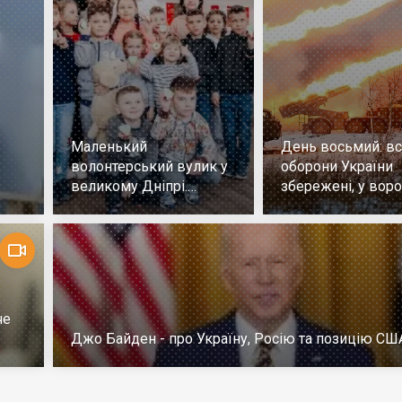
Маленький
День восьмий: всі
волонтерський вулик у
оборони України
великому Дніпрі.
збережені, у воро
Репортаж
немає успіху
че
Джо Байден - про Україну, Росію та позицію СШ