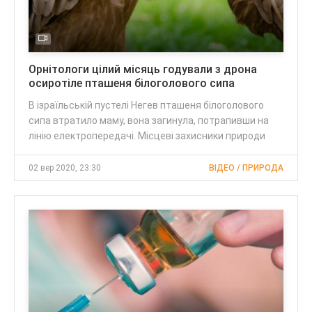
Орнітологи цілий місяць годували з дрона
осиротіле пташеня білоголового сипа
В ізраїльській пустелі Негев пташеня білоголового
сипа втратило маму, вона загинула, потрапивши на
лінію електропередачі. Місцеві захисники природи
02 вер 2020, 23:30
ВІДЕО / ПРИРОДА