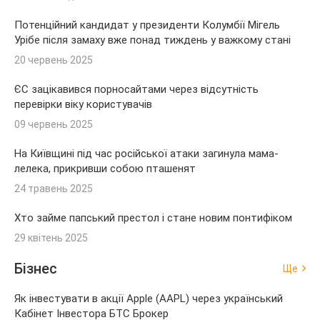
Потенційний кандидат у президенти Колумбії Мігель
Урібе після замаху вже понад тиждень у важкому стані
20 червень 2025
ЄС зацікавився порносайтами через відсутність
перевірки віку користувачів
09 червень 2025
На Київщині під час російської атаки загинула мама-
лелека, прикривши собою пташенят
24 травень 2025
Хто займе папський престол і стане новим понтифіком
29 квітень 2025
Бізнес
Ще
Як інвестувати в акції Apple (AAPL) через український
Кабінет Інвестора БТС Брокер