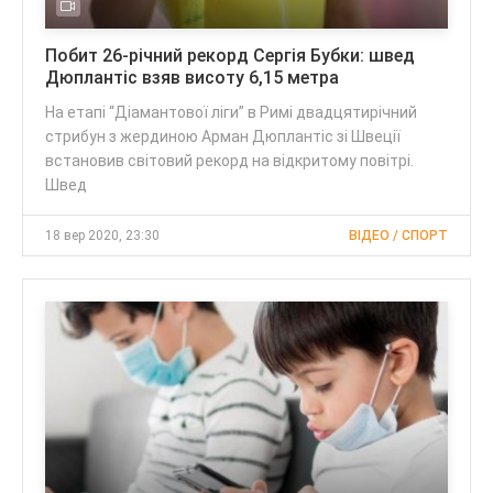
Побит 26-річний рекорд Сергія Бубки: швед
Дюплантіс взяв висоту 6,15 метра
На етапі “Діамантової ліги” в Римі двадцятирічний
стрибун з жердиною Арман Дюплантіс зі Швеції
встановив світовий рекорд на відкритому повітрі.
Швед
18 вер 2020, 23:30
ВІДЕО / СПОРТ