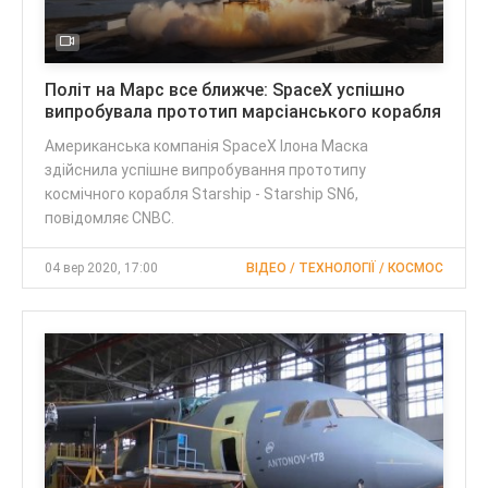
Політ на Марс все ближче: SpaceX успішно
випробувала прототип марсіанського корабля
Американська компанія SpaceX Ілона Маска
здійснила успішне випробування прототипу
космічного корабля Starship - Starship SN6,
повідомляє CNBC.
04 вер 2020, 17:00
ВІДЕО / ТЕХНОЛОГІЇ / КОСМОС