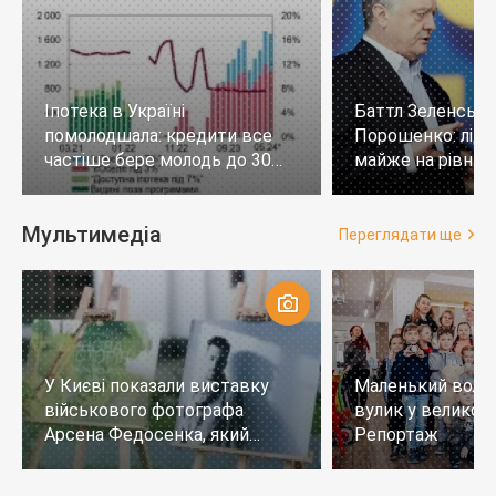
Іпотека в Україні
Баттл Зеленськи
помолодшала: кредити все
Порошенко: лід
частіше бере молодь до 30
майже на рівних,
років
тих, хто не визн
Мультимедіа
Переглядати ще
У Києві показали виставку
Маленький воло
військового фотографа
вулик у великому
Арсена Федосенка, який
Репортаж
загинув на війні