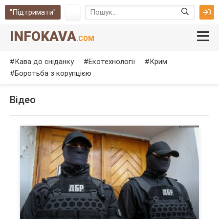
"Підтримати"
INFOKAVA
.COM
Кава до сніданку
Екотехнології
Крим
Боротьба з корупцією
Відео