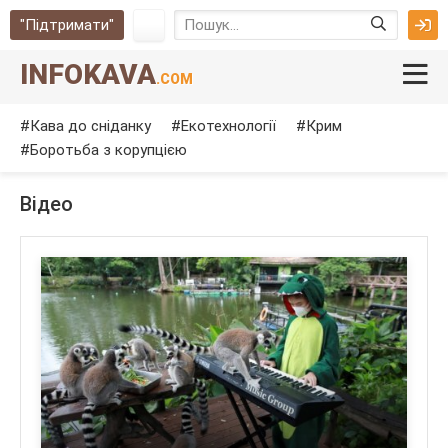
"Підтримати"
INFOKAVA
.COM
Кава до сніданку
Екотехнології
Крим
Боротьба з корупцією
Відео