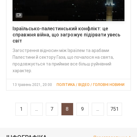
Ізраїльсько-палестинський конфлікт: це
справжня війна, що загрожує підірвати увесь
світ
Загострення відносин між Ізраїлем та арабами
Палестини й сектору Газа, що почалося на свята,
продовжується та приймае все більш руйнівний
характер.
13 травень 2021, 20:00
ПОЛІТИКА / ВІДЕО / ГОЛОВНІ НОВИНИ
1
...
7
8
9
...
751