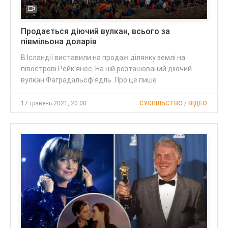
Продається діючий вулкан, всього за
півмільона доларів
В Ісландії виставили на продаж ділянку землі на
півострові Рейк'янес. На ній розташований діючий
вулкан Фаградальсф'ядль. Про це пише
17 травень 2021, 20:00
СУСПІЛЬСТВО / ВІДЕО