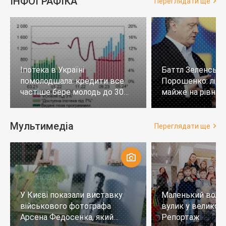
ІНФОГРАФІКА
Переглядати ще
Іпотека в Україні
Баттл Зеленськи
помолодшала: кредити все
Порошенко: лід
частіше бере молодь до 30
майже на рівних,
років
тих, хто не визн
Мультимедіа
Переглядати ще
У Києві показали виставку
Маленький воло
військового фотографа
вулик у великому
Арсена Федосенка, який
Репортаж