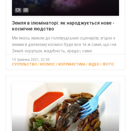
Земля в ілюмінаторі: як народжується нове -
космічне людство
Ми якось звикли до голлівудських сценаріїв, згідно з
якими в далекому космосі буде все те ж саме, що і на
Землі: корупція, жадібність, зрада і, само
15 травень 2021, 22:50
СУСПІЛЬСТВО / КОСМОС / КОЛУМНІСТИКА / ВІДЕО / ФОТО