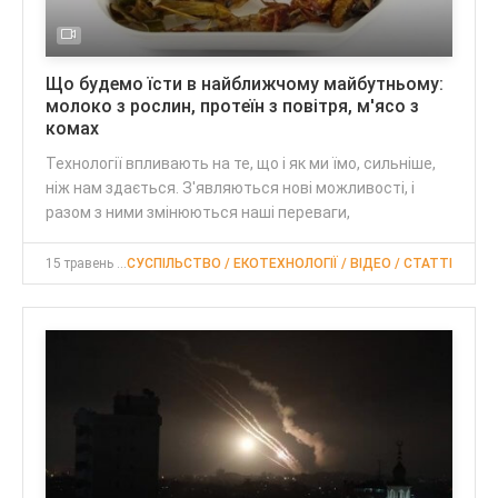
Що будемо їсти в найближчому майбутньому:
молоко з рослин, протеїн з повітря, м'ясо з
комах
Технології впливають на те, що і як ми їмо, сильніше,
ніж нам здається. З'являються нові можливості, і
разом з ними змінюються наші переваги,
15 травень 2021, 22:00
СУСПІЛЬСТВО / ЕКОТЕХНОЛОГІЇ / ВІДЕО / CТАТТІ