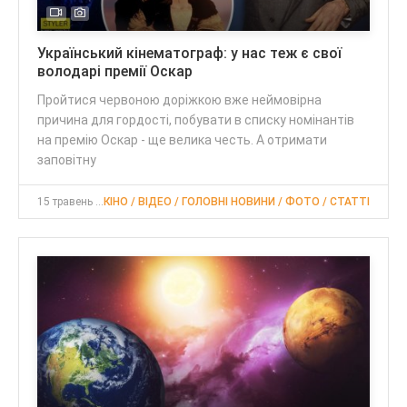
Український кінематограф: у нас теж є свої
володарі премії Оскар
Пройтися червоною доріжкою вже неймовірна
причина для гордості, побувати в списку номінантів
на премію Оскар - ще велика честь. А отримати
заповітну
15 травень 2021, 23:00
КІНО / ВІДЕО / ГОЛОВНІ НОВИНИ / ФОТО / CТАТТІ