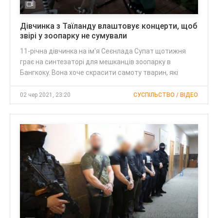
Дівчинка з Таїланду влаштовує концерти, щоб
звірі у зоопарку не сумували
11-річна дівчинка на ім'я Сеєнлада Супат щотижня
грає на синтезаторі для мешканців зоопарку в
Бангкоку. Вона хоче скрасити самоту тварин, які
02 чер 2021, 23:20
СУСПІЛЬСТВО / ВІДЕО