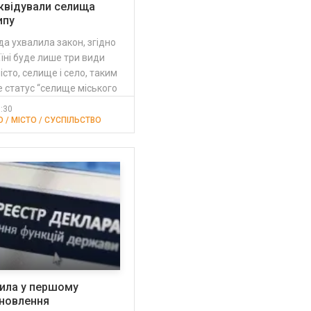
ліквідували селища
ипу
а ухвалила закон, згідно
аїні буде лише три види
істо, селище і село, таким
 статус “селище міського
3:30
 / МІСТО / СУСПІЛЬСТВО
ила у першому
дновлення