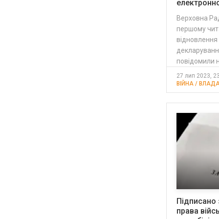
електронн
Верховна Рад
першому чит
відновлення
декларування
повідомили 
27 лип 2023, 2
ВІЙНА / ВЛАДА
Підписано
права війс