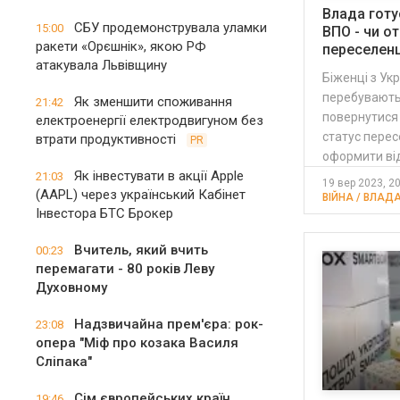
Влада готу
СБУ продемонструвала уламки
15:00
ВПО - чи о
ракети «Орєшнік», якою РФ
переселен
атакувала Львівщину
Біженці з Укр
перебувають
Як зменшити споживання
21:42
повернутися 
електроенергії електродвигуном без
статус перес
втрати продуктивності
PR
оформити ві
Як інвестувати в акції Apple
21:03
19 вер 2023, 2
(AAPL) через український Кабінет
ВІЙНА / ВЛАДА
Інвестора БТС Брокер
Вчитель, який вчить
00:23
перемагати - 80 років Леву
Духовному
Надзвичайна прем'єра: рок-
23:08
опера "Міф про козака Василя
Сліпака"
Сім європейських країн
19:46