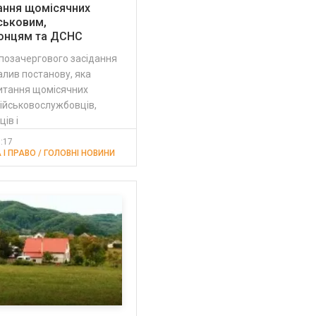
ання щомісячних
ськовим,
онцям та ДСНС
 позачергового засідання
алив постанову, яка
итання щомісячних
ійськовослужбовців,
ів і
1:17
 І ПРАВО / ГОЛОВНІ НОВИНИ