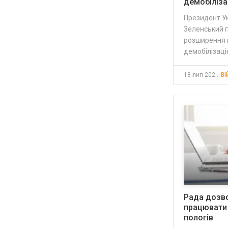
демобіліза
Президент У
Зеленський п
розширення 
демобілізаці
18 лип 2023, 23:17
ВІ
Рада дозво
працювати
пологів