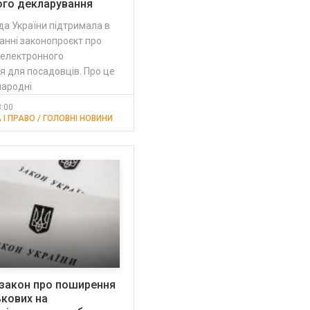
ого декларування
а України підтримала в
анні законопроєкт про
 електронного
 для посадовців. Про це
народні
3:00
 І ПРАВО / ГОЛОВНІ НОВИНИ
 закон про поширення
ькових на