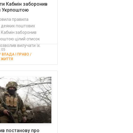
ти Кабмін заборонив
и Укрпоштою
овила правила
 деяких поштових
 Кабмін заборонив
поштою цілий список
дозволив вилучати їх.
3:05
 ВЛАДА І ПРАВО /
 ЖИТТЯ
ив постанову про