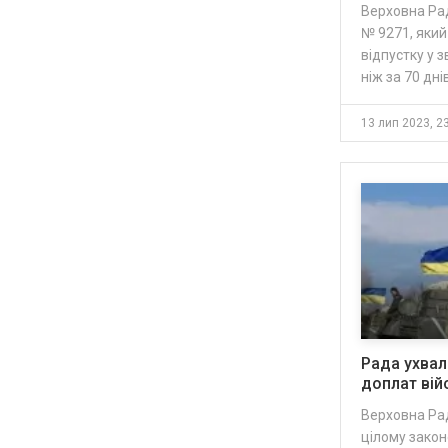
Верховнa Рa
№ 9271, який
відпустку у з
ніж зa 70 дн
13 лип 2023, 2
Рада ухва
доплат ві
Верховна Ра
цілому зако