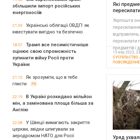
Які предме
збільшили імпорт російських
пересилат
енергоносіїв
Укрпошта он
Українські облігації ОВДП: як
21:39
пересилання
інвестувати вигідно та безпечно
відправлень.
пересилати 
Трамп все песимістичніше
18:57
предметів і 
оцінює свою спроможність
13 вер 2023, 2
зупинити війну Росії проти
СУСПІЛЬСТВО /
ПОВСЯКДЕННЕ
України
Як зрозуміти, що в тебе
21:15
глисти
PR
В Україні розкидано мільйон
22:19
мін, а замінована площа більша за
Англію
У Швеції вимагають закриття
22:08
церкви, звідки шпигували за
аеродромом НАТО для Росії
Уряд ухвал