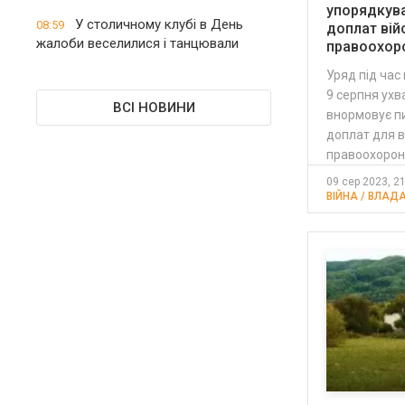
упорядкув
У столичному клубі в День
08:59
доплат вій
жалоби веселилися і танцювали
правоохор
Уряд під час
9 серпня ухв
ВСІ НОВИНИ
внормовує п
доплат для в
правоохоронц
09 сер 2023, 2
ВІЙНА / ВЛАДА