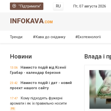
RU
"Підтримати"
Пт, 07 августа 2026
INFOKAVA
.COM
Тренди:
Кава до сніданку
Екотехнології
Новини
Влада і п
Намисто подій від Ксенії
13:06
Грабар - календар березня
Намисто подій і дат - новий
23:42
проєкт нашого сайту
Кому підходять фужерні
17:47
аромати і як їх правильно носити
PR