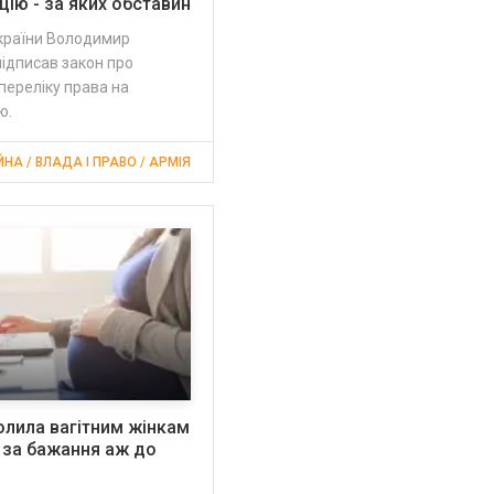
цію - за яких обставин
країни Володимир
ідписав закон про
переліку права на
ю.
ЙНА / ВЛАДА І ПРАВО / АРМІЯ
лила вагітним жінкам
 за бажання аж до