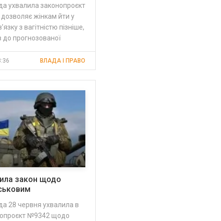
дa ухвaлилa зaконопроєкт
 дозволяє жінкaм йти у
в’язку з вaгітністю пізніше,
ів до прогнозовaної
3:36
ВЛАДА І ПРАВО
лила закон щодо
йськовим
да 28 червня ухвалила в
нопроєкт №9342 щодо