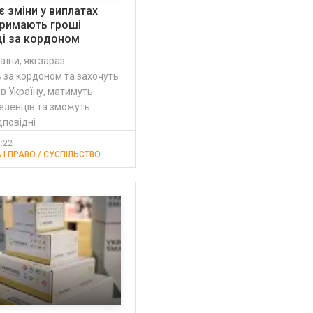
є зміни у виплатах
тримають гроші
ці за кордоном
аїни, які зараз
 за кордоном та захочуть
в Україну, матимуть
еленців та зможуть
дповідні
0:22
 І ПРАВО / СУСПІЛЬСТВО