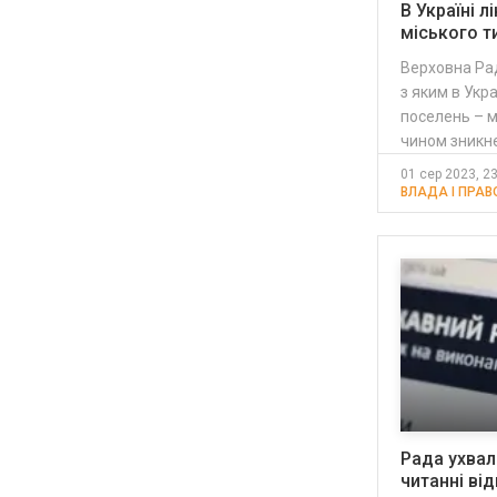
В Україні 
міського т
Верховна Рад
з яким в Укр
поселень – м
чином зникне
01 сер 2023, 2
ВЛАДА І ПРАВО
Рада ухвал
читанні ві