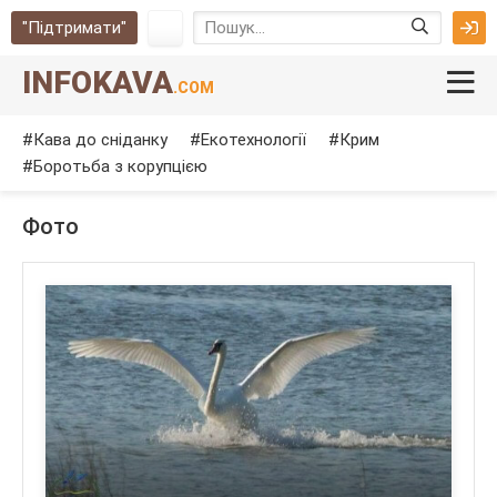
"Підтримати"
INFOKAVA
.COM
Кава до сніданку
Екотехнології
Крим
Боротьба з корупцією
Фото