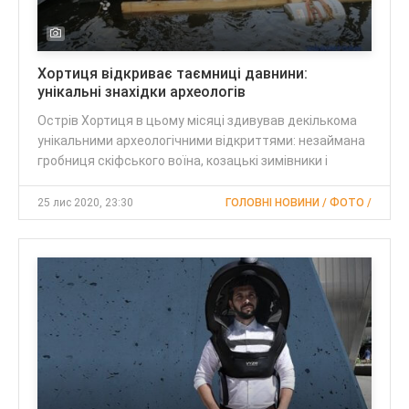
Хортиця відкриває таємниці давнини:
унікальні знахідки археологів
Острів Хортиця в цьому місяці здивував декількома
унікальними археологічними відкриттями: незаймана
гробниця скіфського воїна, козацькі зимівники і
25 лис 2020, 23:30
ГОЛОВНІ НОВИНИ / ФОТО /