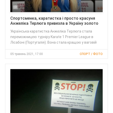
Спортсменка, каратистка і просто красуня
Анжеліка Терлюга привезла в Україну золото
Українська каратистка Анжеліка Терлюга стала
переможницею турніру Karate 1 Premier League в
Лісабоні (Португалія). Вона стала кращою у ваговій
05 травень 2021, 17:00
СПОРТ / ФОТО