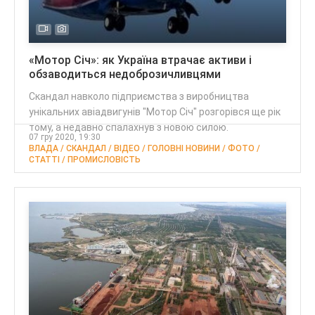
«Мотор Січ»: як Україна втрачає активи і
обзаводиться недоброзичливцями
Скандал навколо підприємства з виробництва
унікальних авіадвигунів "Мотор Січ" розгорівся ще рік
тому, а недавно спалахнув з новою силою.
07 гру 2020, 19:30
ВЛАДА / СКАНДАЛ / ВІДЕО / ГОЛОВНІ НОВИНИ / ФОТО /
CТАТТІ / ПРОМИСЛОВІСТЬ