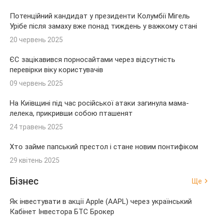
Потенційний кандидат у президенти Колумбії Мігель
Урібе після замаху вже понад тиждень у важкому стані
20 червень 2025
ЄС зацікавився порносайтами через відсутність
перевірки віку користувачів
09 червень 2025
На Київщині під час російської атаки загинула мама-
лелека, прикривши собою пташенят
24 травень 2025
Хто займе папський престол і стане новим понтифіком
29 квітень 2025
Бізнес
Ще
Як інвестувати в акції Apple (AAPL) через український
Кабінет Інвестора БТС Брокер