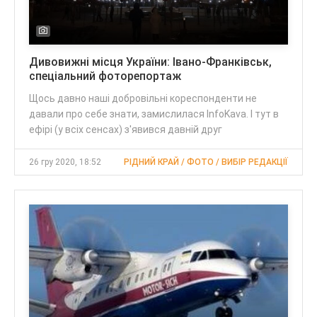
Дивовижні місця України: Івано-Франківськ,
спеціальний фоторепортаж
Щось давно наші добровільні кореспонденти не
давали про себе знати, замислилася InfoKava. І тут в
ефірі (у всіх сенсах) з'явився давній друг
26 гру 2020, 18:52
РІДНИЙ КРАЙ / ФОТО / ВИБІР РЕДАКЦІЇ