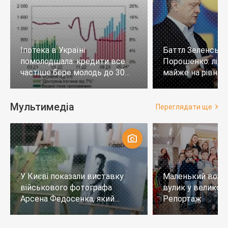
Іпотека в Україні
Баттл Зеленськи
помолодшала: кредити все
Порошенко: лід
частіше бере молодь до 30
майже на рівних,
років
тих, хто не визн
Мультимедіа
Переглядати ще
У Києві показали виставку
Маленький воло
військового фотографа
вулик у великому
Арсена Федосенка, який
Репортаж
загинув на війні