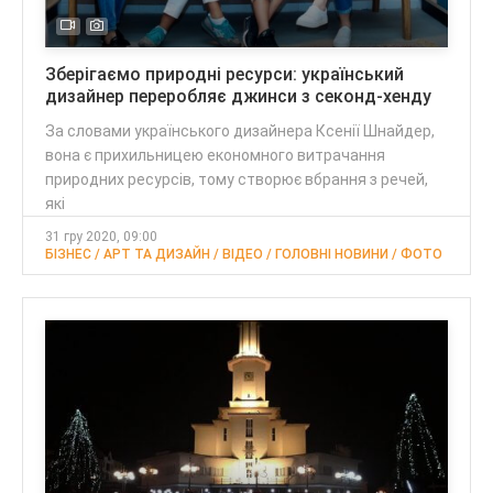
Зберігаємо природні ресурси: український
дизайнер переробляє джинси з секонд-хенду
За словами українського дизайнера Ксенії Шнайдер,
вона є прихильницею економного витрачання
природних ресурсів, тому створює вбрання з речей,
які
31 гру 2020, 09:00
БІЗНЕС / АРТ ТА ДИЗАЙН / ВІДЕО / ГОЛОВНІ НОВИНИ / ФОТО