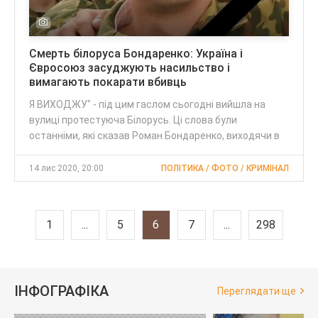
Смерть білоруса Бондаренко: Україна і
Євросоюз засуджують насильство і
вимагають покарати вбивць
Я ВИХОДЖУ" - під цим гаслом сьогодні вийшла на
вулиці протестуюча Білорусь. Ці слова були
останніми, які сказав Роман Бондаренко, виходячи в
14 лис 2020, 20:00
ПОЛІТИКА / ФОТО / КРИМІНАЛ
1
...
5
6
7
...
298
ІНФОГРАФІКА
Переглядати ще