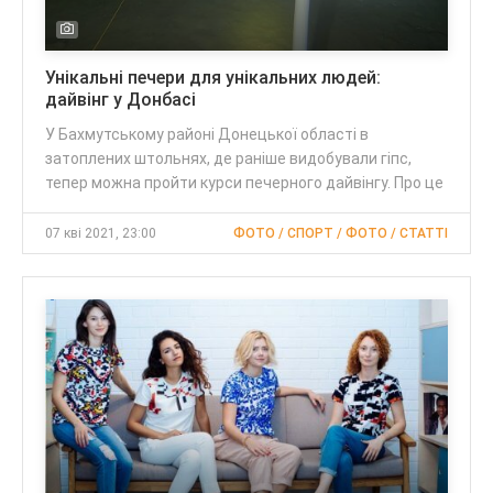
Унікальні печери для унікальних людей:
дайвінг у Донбасі
У Бахмутському районі Донецької області в
затоплених штольнях, де раніше видобували гіпс,
тепер можна пройти курси печерного дайвінгу. Про це
07 кві 2021, 23:00
ФОТО / СПОРТ / ФОТО / CТАТТІ