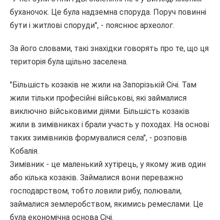
буханочок. Це була надземна споруда. Поруч повинні
бути і житлові споруди", - пояснює археолог.
За його словами, такі знахідки говорять про те, що ця
територія була щільно заселена.
"Більшість козаків не жили на Запорізькій Січі. Там
жили тільки професійні військові, які займалися
виключно військовими діями. Більшість козаків
жили в зимівниках і брали участь у походах. На основі
таких зимівників формувалися села", - розповів
Кобалія.
Зимівник - це маленький хутірець, у якому жив один
або кілька козаків. Займалися вони переважно
господарством, тобто ловили рибу, полювали,
займалися землеробством, якимись ремеслами. Це
була економічна основа Січі.