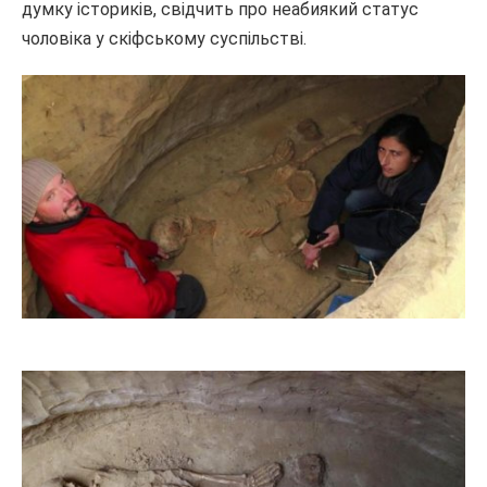
думку істориків, свідчить про неабиякий статус
чоловіка у скіфському суспільстві.