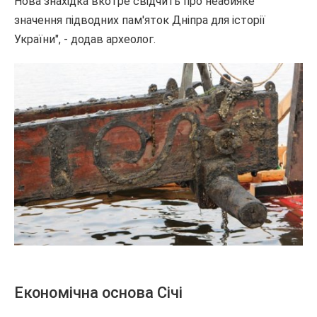
Нова знахідка вкотре свідчить про неабияке
значення підводних пам'яток Дніпра для історії
України", - додав археолог.
Економічна основа Січі