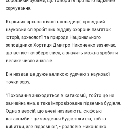
хорошими зубами, що говорить про його відмінне
харчування.
Керівник археологічної експедиції, провідний
науковий співробітник відділу охорони пам'яток
історії, археології та природи Національного
заповідника Хортиця Дмитро Никоненко зазначає,
що всі кістки збереглися, а значить можна зробити
велике число аналізів.
Він назвав це дуже великою удачею з наукової
точки зору.
"Поховання знаходиться в катакомбі, тобто це не
звичайна яма, а така імпровізована підземна будівля.
Одна з версій, що вчені називають, скіфські
катакомби - це зведення будівлі житла, тобто
кибитки, але підземної", - розповів Никоненко.