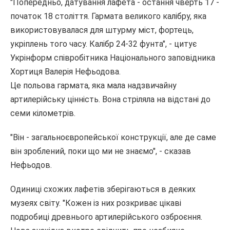
"Попередньо, датування лафета - остання чверть 17 -
початок 18 століття. Гармата великого калібру, яка
використовувалася для штурму міст, фортець,
укріплень того часу. Калібр 24-32 фунта", - цитує
Укрінформ співробітника Національного заповідника
Хортиця Валерія Нефьодова.
Це польова гармата, яка мала надзвичайну
артилерійську цінність. Вона стріляла на відстані до
семи кілометрів.
"Він - загальноєвропейської конструкції, але де саме
він зроблений, поки що ми не знаємо", - сказав
Нефьодов.
Одиниці схожих лафетів зберігаються в деяких
музеях світу. "Кожен із них розкриває цікаві
подробиці древнього артилерійського озброєння.