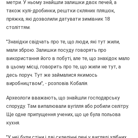
метри. У ньому знайшли залишки двох печей, а
також кулі-дробинки, рештки скляних пляшок,
пряжка, які дозволили датувати зимівник 18
століттям.
"Знахідки свідчать про те, що люди, які тут жили,
мали зброю. Залишки посуду говорять про
використання його в побуті, але те, що знахідок мало
в цьому місці, говорить про те, що жили не тут, а
десь поруч. Тут же займалися якимось
виробництвом", - розповів Кобалія.
Археологи вважають, що знайшли господарську
споруду. Там випалювали вугілля або робили селітру.
Ще одне припущення учених, що це була польова
кухня.
"У неї були стіни і дві склепінні печі у вигляді хлібних