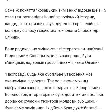
Саме ж поняття "козацький зимівник" відоме ще з 15
століття, розповідає інший запорізький історик,
кандидат історичних наук, директор професійного
коледжу бізнесу і харчових технологій Олександр
Олійник.
Вони радикально змінюють ті стереотипи, нав'язані
Радянським Союзом: мовляв запорожці були
п'яницями, ледарями і розбійниками, каже Олійник.
"Насправді, будь-яке суспільне утворення має
економічне підґрунтя. Так ось, економічним
підґрунтям запорізького товариства, Запорозьких
Вольностей, а територія їх була досить-таки велика,
дорівнює сучасній території Молдови або Данії, -
були саме зимівники. Їх дійсно було дуже багато" , -