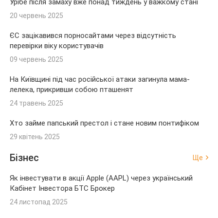
Урібе після замаху вже понад тиждень у важкому стані
20 червень 2025
ЄС зацікавився порносайтами через відсутність
перевірки віку користувачів
09 червень 2025
На Київщині під час російської атаки загинула мама-
лелека, прикривши собою пташенят
24 травень 2025
Хто займе папський престол і стане новим понтифіком
29 квітень 2025
Бізнес
Ще
Як інвестувати в акції Apple (AAPL) через український
Кабінет Інвестора БТС Брокер
24 листопад 2025