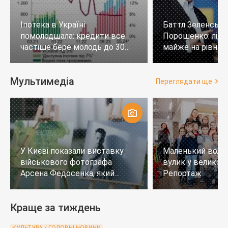
Іпотека в Україні
Баттл Зеленськи
помолодшала: кредити все
Порошенко: лід
частіше бере молодь до 30
майже на рівних,
років
тих, хто не визн
Мультимедіа
Переглядати ще
У Києві показали виставку
Маленький воло
військового фотографа
вулик у великому
Арсена Федосенка, який
Репортаж
загинув на війні
Краще за тиждень
КУЛЬТУРА / ГОЛОВНІ НОВИНИ