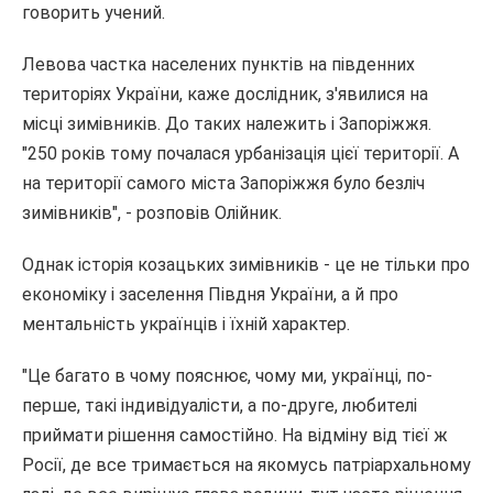
говорить учений.
Левова частка населених пунктів на південних
територіях України, каже дослідник, з'явилися на
місці зимівників. До таких належить і Запоріжжя.
"250 років тому почалася урбанізація цієї території. А
на території самого міста Запоріжжя було безліч
зимівників", - розповів Олійник.
Однак історія козацьких зимівників - це не тільки про
економіку і заселення Півдня України, а й про
ментальність українців і їхній характер.
"Це багато в чому пояснює, чому ми, українці, по-
перше, такі індивідуалісти, а по-друге, любителі
приймати рішення самостійно. На відміну від тієї ж
Росії, де все тримається на якомусь патріархальному