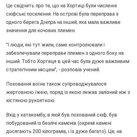
Це свідчить про те, що на Хортиці були численні
скіфські поселення. На острові була переправа з
одного берега Дніпра на інший, яка мала важливе
значення для кочових племен.
"І люди, які тут жили, саме контролювали і
забезпечували переправи племен з одного боку на
інший. Тобто Хортиця в цей час була дуже важливим
стратегічним місцем", - розповів учений.
Поховання воїна також супроводжувалося
жертовною їжею, поряд із якою лежав залізний ніж з
кістяною рукояткою.
Вхід у катакомбу, в якій був похований скіф, був
побудований із безлічі каменів (окремі камені
досягають 200 кілограмів, і їх дуже багато). Це, на