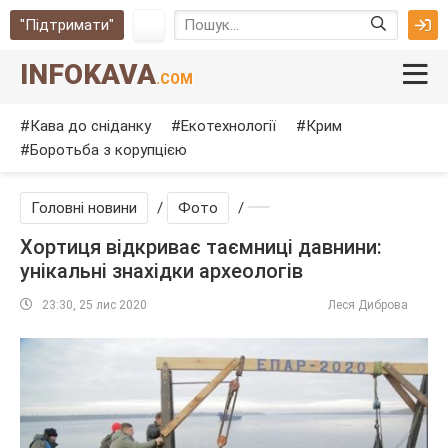
"Підтримати"
INFOKAVA
.COM
Кава до сніданку
Екотехнології
Крим
Боротьба з корупцією
Головні новини
/
Фото
/
Хортиця відкриває таємниці давнини:
унікальні знахідки археологів
23:30, 25 лис 2020
Леся Диброва