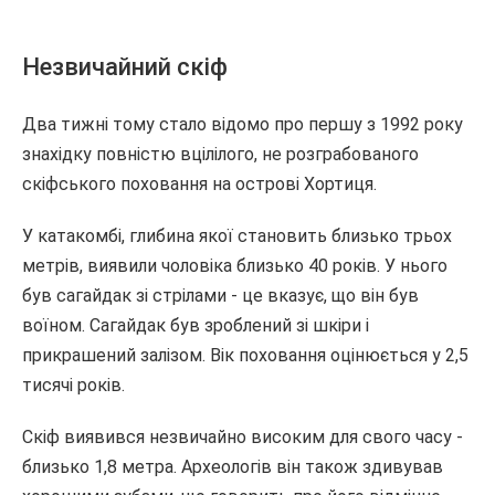
Незвичайний скіф
Два тижні тому стало відомо про першу з 1992 року
знахідку повністю вцілілого, не розграбованого
скіфського поховання на острові Хортиця.
У катакомбі, глибина якої становить близько трьох
метрів, виявили чоловіка близько 40 років. У нього
був сагайдак зі стрілами - це вказує, що він був
воїном. Сагайдак був зроблений зі шкіри і
прикрашений залізом. Вік поховання оцінюється у 2,5
тисячі років.
Скіф виявився незвичайно високим для свого часу -
близько 1,8 метра. Археологів він також здивував