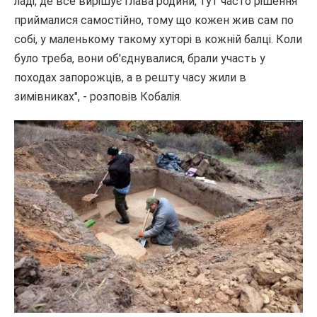
ладі, де все вирішує глава родини, тут часто рішення
приймалися самостійно, тому що кожен жив сам по
собі, у маленькому такому хуторі в кожній балці. Коли
було треба, вони об'єднувалися, брали участь у
походах запорожців, а в решту часу жили в
зимівниках", - розповів Кобалія.