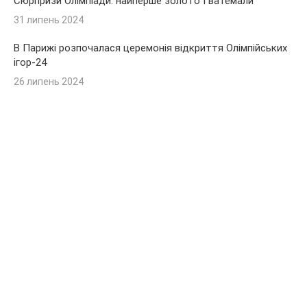
Сюрпризи Олімпіади: найперше золото Гватемали
31 липень 2024
В Парижі розпочалася церемонія відкриття Олімпійських
ігор-24
26 липень 2024