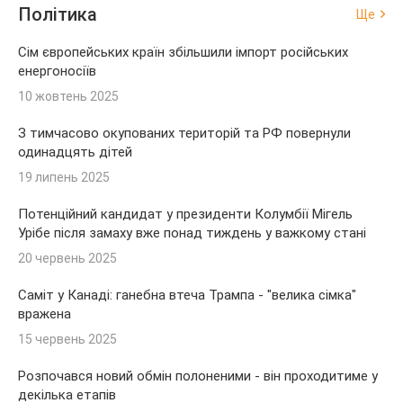
Політика
Ще
Сім європейських країн збільшили імпорт російських
енергоносіїв
10 жовтень 2025
З тимчасово окупованих територій та РФ повернули
одинадцять дітей
19 липень 2025
Потенційний кандидат у президенти Колумбії Мігель
Урібе після замаху вже понад тиждень у важкому стані
20 червень 2025
Саміт у Канаді: ганебна втеча Трампа - "велика сімка"
вражена
15 червень 2025
Розпочався новий обмін полоненими - він проходитиме у
декілька етапів