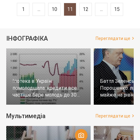
1
...
10
11
12
...
15
ІНФОГРАФІКА
Переглядати ще
Іпотека в Україні
Баттл Зеленськи
помолодшала: кредити все
Порошенко: лід
частіше бере молодь до 30
майже на рівних,
років
тих, хто не визн
Мультимедіа
Переглядати ще