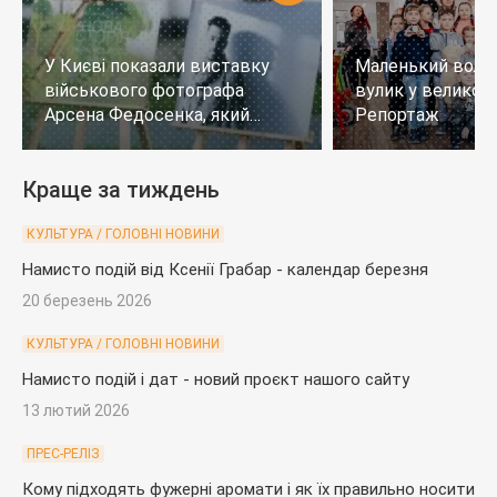
У Києві показали виставку
Маленький воло
військового фотографа
вулик у великому
Арсена Федосенка, який
Репортаж
загинув на війні
Краще за тиждень
КУЛЬТУРА / ГОЛОВНІ НОВИНИ
Намисто подій від Ксенії Грабар - календар березня
20 березень 2026
КУЛЬТУРА / ГОЛОВНІ НОВИНИ
Намисто подій і дат - новий проєкт нашого сайту
13 лютий 2026
ПРЕС-РЕЛІЗ
Кому підходять фужерні аромати і як їх правильно носити