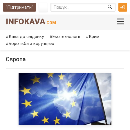
"Підтримати"
INFOKAVA
.COM
Кава до сніданку
Екотехнології
Крим
Боротьба з корупцією
Європа