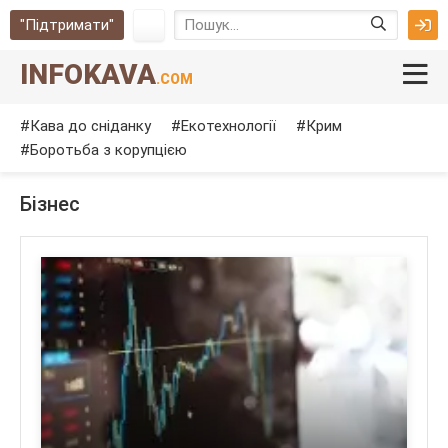
"Підтримати"
INFOKAVA
.COM
Кава до сніданку
Екотехнології
Крим
Боротьба з корупцією
Бізнес