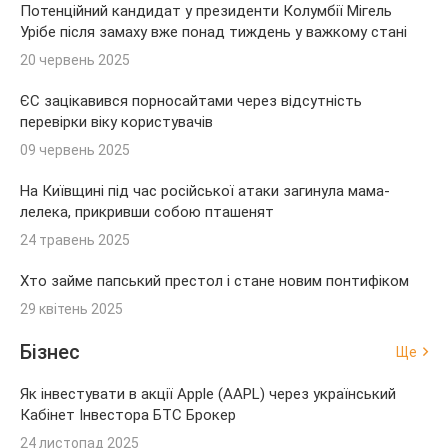
Потенційний кандидат у президенти Колумбії Мігель
Урібе після замаху вже понад тиждень у важкому стані
20 червень 2025
ЄС зацікавився порносайтами через відсутність
перевірки віку користувачів
09 червень 2025
На Київщині під час російської атаки загинула мама-
лелека, прикривши собою пташенят
24 травень 2025
Хто займе папський престол і стане новим понтифіком
29 квітень 2025
Бізнес
Ще
Як інвестувати в акції Apple (AAPL) через український
Кабінет Інвестора БТС Брокер
24 листопад 2025