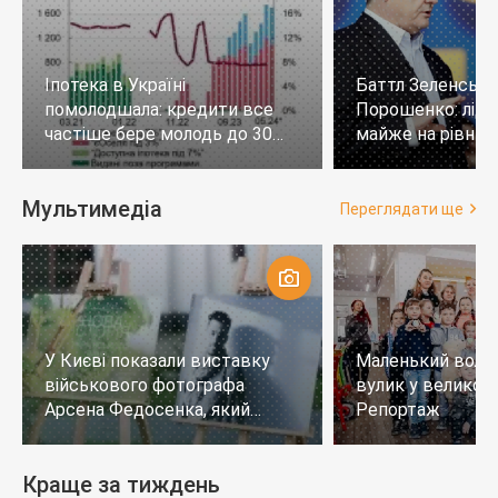
Іпотека в Україні
Баттл Зеленськи
помолодшала: кредити все
Порошенко: лід
частіше бере молодь до 30
майже на рівних,
років
тих, хто не визн
Мультимедіа
Переглядати ще
У Києві показали виставку
Маленький воло
військового фотографа
вулик у великому
Арсена Федосенка, який
Репортаж
загинув на війні
Краще за тиждень