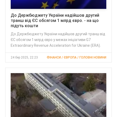
До Держбюджету України надійшов другий
транш від ЄС обсягом 1 млрд євро. - на що
підуть кошти
До Держбюджету України надійшов другий транш від
ЄС обсягом 1 млрд євро у межах ініціативи G7
Extraordinary Revenue Acceleration for Ukraine (ERA).
24 бер 2025, 22:23
ФІНАНСИ / ЄВРОПА / ГОЛОВНІ НОВИНИ