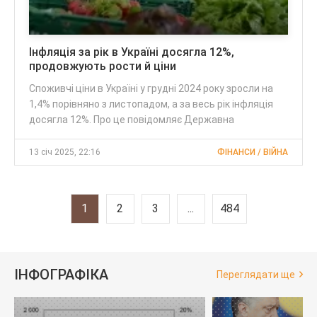
Інфляція за рік в Україні досягла 12%,
продовжують рости й ціни
Споживчі ціни в Україні у грудні 2024 року зросли на
1,4% порівняно з листопадом, а за весь рік інфляція
досягла 12%. Про це повідомляє Державна
13 січ 2025, 22:16
ФІНАНСИ / ВІЙНА
1
2
3
...
484
ІНФОГРАФІКА
Переглядати ще