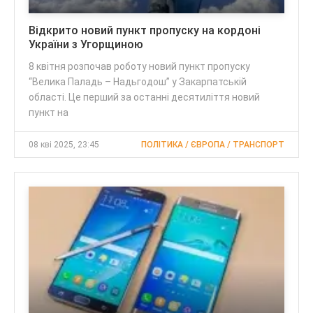
Відкрито новий пункт пропуску на кордоні
України з Угорщиною
8 квітня розпочав роботу новий пункт пропуску
“Велика Паладь – Надьгодош” у Закарпатській
області. Це перший за останні десятиліття новий
пункт на
08 кві 2025, 23:45
ПОЛІТИКА / ЄВРОПА / ТРАНСПОРТ