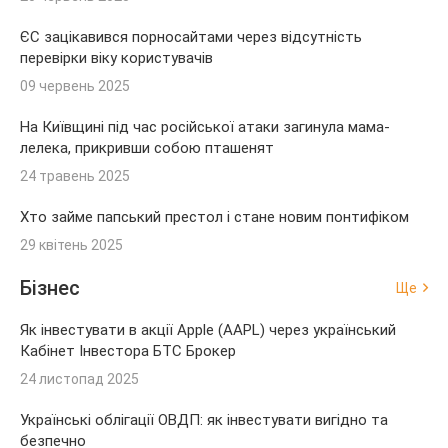
ЄС зацікавився порносайтами через відсутність
перевірки віку користувачів
09 червень 2025
На Київщині під час російської атаки загинула мама-
лелека, прикривши собою пташенят
24 травень 2025
Хто займе папський престол і стане новим понтифіком
29 квітень 2025
Бізнес
Ще
Як інвестувати в акції Apple (AAPL) через український
Кабінет Інвестора БТС Брокер
24 листопад 2025
Українські облігації ОВДП: як інвестувати вигідно та
безпечно