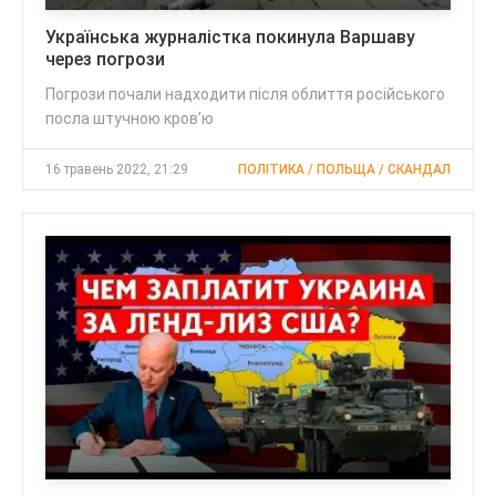
Українська журналістка покинула Варшаву
через погрози
Погрози почали надходити після облиття російського
посла штучною кров’ю
16 травень 2022, 21:29
ПОЛІТИКА / ПОЛЬЩА / СКАНДАЛ