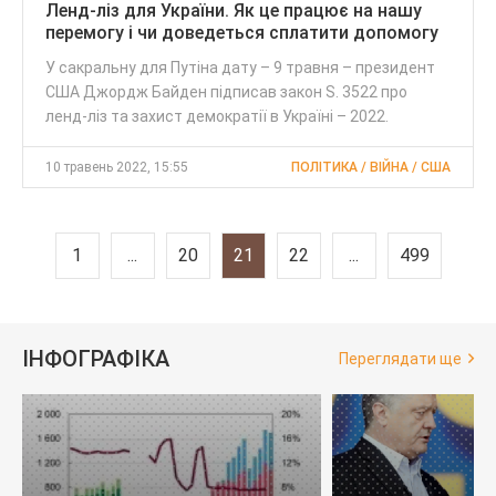
Ленд-ліз для України. Як це працює на нашу
перемогу і чи доведеться сплатити допомогу
У сакральну для Путіна дату – 9 травня – президент
США Джордж Байден підписав закон S. 3522 про
ленд-ліз та захист демократії в Україні – 2022.
10 травень 2022, 15:55
ПОЛІТИКА / ВІЙНА / США
1
...
20
21
22
...
499
ІНФОГРАФІКА
Переглядати ще