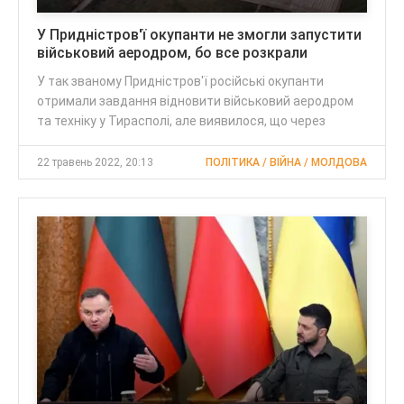
У Придністров'ї окупанти не змогли запустити
військовий аеродром, бо все розкрали
У так званому Придністров'ї російські окупанти
отримали завдання відновити військовий аеродром
та техніку у Тирасполі, але виявилося, що через
22 травень 2022, 20:13
ПОЛІТИКА / ВІЙНА / МОЛДОВА