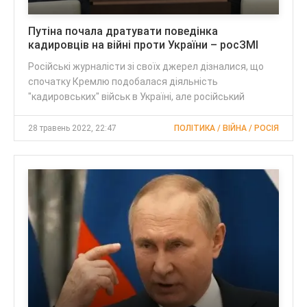
Путіна почала дратувати поведінка
кадировців на війні проти України – росЗМІ
Російські журналісти зі своїх джерел дізналися, що
спочатку Кремлю подобалася діяльність
"кадировських" військ в Україні, але російський
28 травень 2022, 22:47
ПОЛІТИКА / ВІЙНА / РОСІЯ