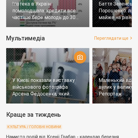
Іпотека в Україні
Баттл Зеленськи
помолодшала: кредити все
Порошенко: лід
частіше бере молодь до 30
майже на рівних,
років
тих, хто не визн
Мультимедіа
Переглядати ще
У Києві показали виставку
Маленький воло
військового фотографа
вулик у великому
Арсена Федосенка, який
Репортаж
загинув на війні
Краще за тиждень
КУЛЬТУРА / ГОЛОВНІ НОВИНИ
Намисто подій від Ксенії Грабар - календар березня