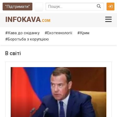
"Підтримати"
INFOKAVA
.COM
Кава до сніданку
Екотехнології
Крим
Боротьба з корупцією
В світі