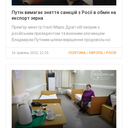
Путін вимагає зняття санкцій з Росії в обмін на
експорт зерна
Прем'єр-міністр Італії Маріо Драгі обговорив з
російським президентом та воєнним злочинцем
Владіміром Путіним шляхи вирішення продовольчої
26 травень 2022, 22:25
ПОЛІТИКА / ЄВРОПА / РОСІЯ