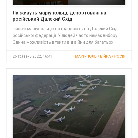
Як живуть маріупольці, депортовані на
російський Далекий Схід
Тисячі маріупольців потрапляють на Далекий Схід
російської федерації. У людей часто немає вибору.
Єдина можливість втекти від війни для багатьох –
26 травень 2022, 16:41
МАРІУПОЛЬ / ВІЙНА / РОСІЯ