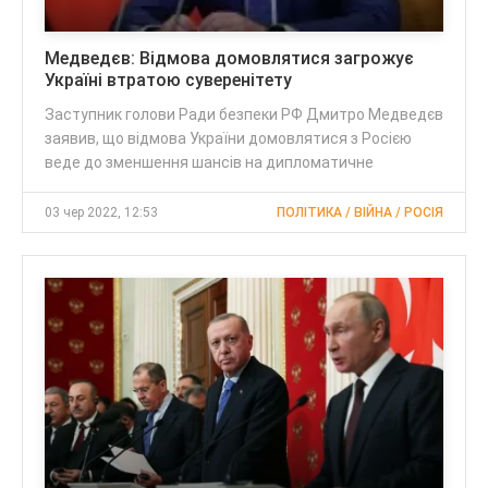
Медведєв: Відмова домовлятися загрожує
Україні втратою суверенітету
Заступник голови Ради безпеки РФ Дмитро Медведєв
заявив, що відмова України домовлятися з Росією
веде до зменшення шансів на дипломатичне
03 чер 2022, 12:53
ПОЛІТИКА / ВІЙНА / РОСІЯ