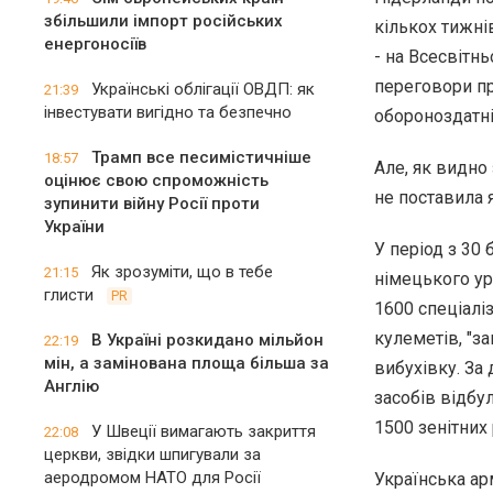
збільшили імпорт російських
кількох тижні
енергоносіїв
- на Всесвітн
переговори пр
Українські облігації ОВДП: як
21:39
інвестувати вигідно та безпечно
обороноздатні
Трамп все песимістичніше
18:57
Але, як видно
оцінює свою спроможність
не поставила 
зупинити війну Росії проти
України
У період з 30 
Як зрозуміти, що в тебе
21:15
німецького ур
глисти
PR
1600 спеціалі
кулеметів, "за
В Україні розкидано мільйон
22:19
мін, а замінована площа більша за
вибухівку. За
Англію
засобів відбул
1500 зенітних 
У Швеції вимагають закриття
22:08
церкви, звідки шпигували за
аеродромом НАТО для Росії
Українська ар