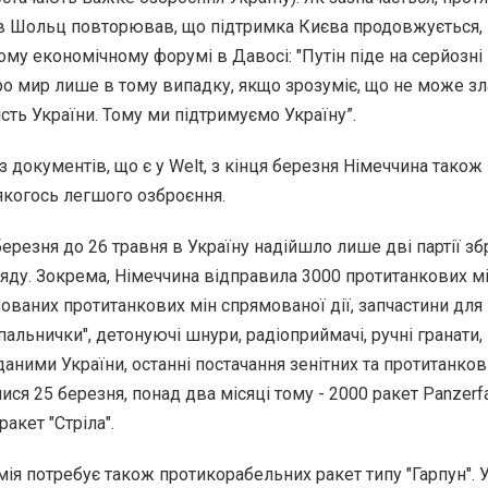
в Шольц повторював, що підтримка Києва продовжується,
ьому економічному форумі в Давосі: "Путін піде на серйозні
о мир лише в тому випадку, якщо зрозуміє, що не може з
сть України. Тому ми підтримуємо Україну”.
 з документів, що є у Welt, з кінця березня Німеччина тако
якогось легшого озброєння.
березня до 26 травня в Україну надійшло лише дві партії зб
яду. Зокрема, Німеччина відправила 3000 протитанкових мі
зованих протитанкових мін спрямованої дії, запчастини для
пальнички", детонуючі шнури, радіоприймачі, ручні гранати,
 даними України, останні постачання зенітних та протитанко
ися 25 березня, понад два місяці тому - 2000 ракет Panzerfa
ракет "Стріла".
мія потребує також протикорабельних ракет типу "Гарпун". 