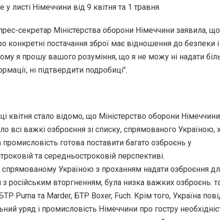
 у листі Німеччини від 9 квітня та 1 травня.
 прес-секретар Міністерства оборони Німеччини заявила, що
ро конкретні постачання зброї має відношення до безпеки і
тому я прошу вашого розуміння, що я не можу ні надати бі
рмації, ні підтвердити подробиці".
ці квітня стало відомо, що Міністерство оборони Німеччини
о всі важкі озброєння зі списку, спрямованого Україною, 
 промисловість готова поставити багато озброєнь у
троковій та середньостроковій перспективі.
, спрямованому Україною з проханням надати озброєння дл
 з російським вторгненням, була низка важких озброєнь: т
 БТР Puma та Marder, БТР Boxer, Fuch. Крім того, Україна по
ний уряд і промисловість Німеччини про гостру необхідніс