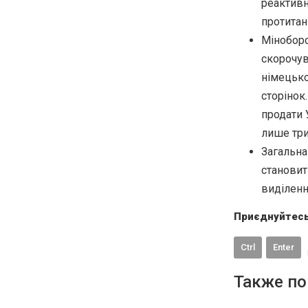
реактивн
протитанк
Міноборо
скорочув
німецько
сторінок
продати 
лише три
Загальна
становит
виділенн
Приєднуйтесь
Ctrl
Enter
Также по