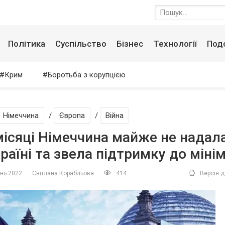
Політика
Суспільство
Бізнес
Технології
Под
Крим
Боротьба з корупцією
Німеччина
/
Європа
/
Війна
місяці Німеччина майже не надал
країні та звела підтримку до міні
ень 2022
Світлана Корабльова
414
Версія д