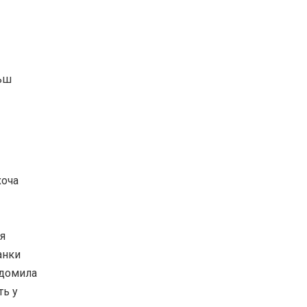
льш
хоча
я
анки
відомила
ть у