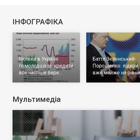
ІНФОГРАФІКА
Іпотека в Україні
Баттл Зеленський-
помолодшала: кредити
Порошенко: лідери
все частіше бере
вже майже на рівни
молодь до 30 років
але багато тих, хто н
визначився
Мультимедіа