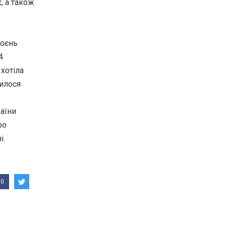
, а також
роєнь
4
хотіла
шилося
раїни
ро
і.
0