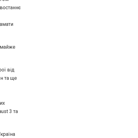
 востаннє
ламати
ж майже
рої від
н та ще
вих
ust 3 та
Україна