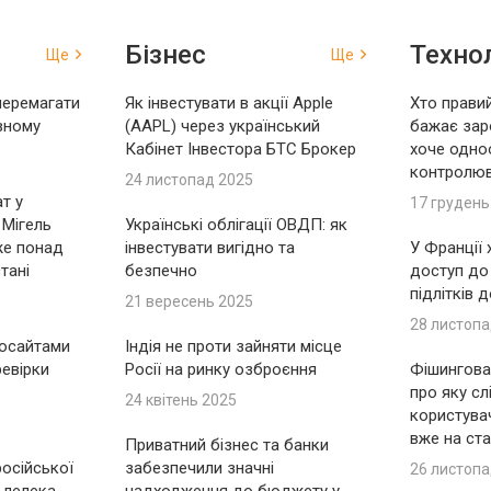
Бізнес
Технол
Ще
Ще
перемагати
Як інвестувати в акції Apple
Хто правий
вному
(AAPL) через український
бажає зар
Кабінет Інвестора БТС Брокер
хоче одно
контролю
24 листопад 2025
т у
17 грудень
 Мігель
Українські облігації ОВДП: як
же понад
інвестувати вигідно та
У Франції
тані
безпечно
доступ до
підлітків 
21 вересень 2025
28 листопа
носайтами
Індія не проти зайняти місце
ревірки
Росії на ринку озброєння
Фішингова 
про яку сл
24 квітень 2025
користувач
вже на ста
Приватний бізнес та банки
російської
забезпечили значні
26 листопа