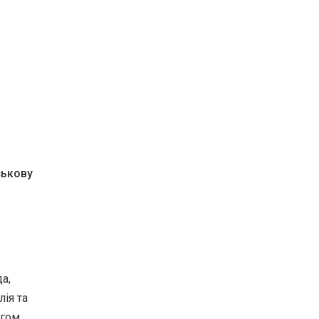
ськову
а,
лія та
ягом