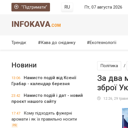
RU
"Підтримати"
Пт, 07 августа 2026
INFOKAVA
.COM
Тренди:
Кава до сніданку
Екотехнології
Новини
Політика
/
За два 
Намисто подій від Ксенії
13:06
Грабар - календар березня
зброї У
Намисто подій і дат - новий
23:42
12:26, 29 трав
проєкт нашого сайту
Кому підходять фужерні
17:47
аромати і як їх правильно носити
PR