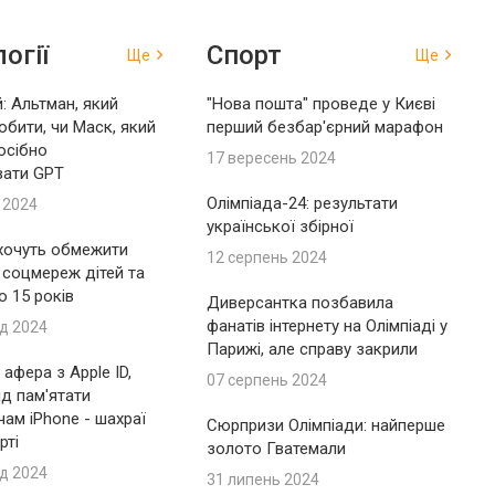
огії
Спорт
Ще
Ще
: Альтман, який
"Нова пошта" проведе у Києві
обити, чи Маск, який
перший безбар'єрний марафон
осібно
17 вересень 2024
вати GPT
Олімпіада-24: результати
 2024
української збірної
 хочуть обмежити
12 серпень 2024
 соцмереж дітей та
до 15 років
Диверсантка позбавила
фанатів інтернету на Олімпіаді у
д 2024
Парижі, але справу закрили
афера з Apple ID,
07 серпень 2024
ід пам'ятати
ам iPhone - шахраї
Сюрпризи Олімпіади: найперше
рті
золото Гватемали
д 2024
31 липень 2024