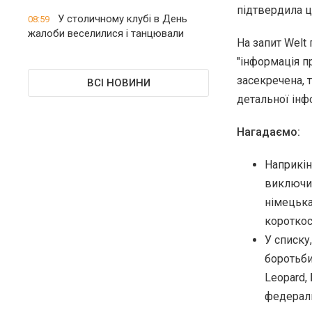
підтвердила це
У столичному клубі в День
08:59
жалоби веселилися і танцювали
На запит Welt
"інформація п
засекречена, 
ВСІ НОВИНИ
детальної інфо
Нагадаємо:
Наприкін
виключил
німецька
короткос
У списку
боротьби
Leopard,
федераль