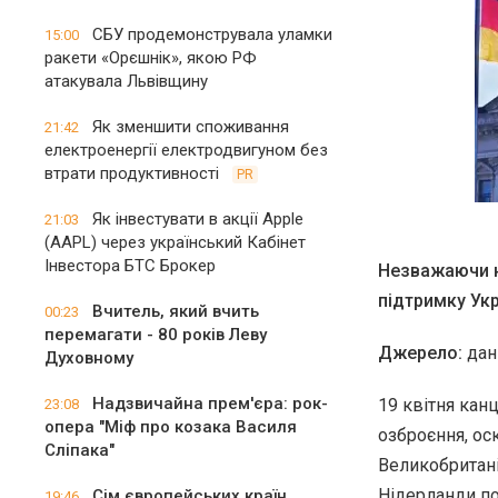
СБУ продемонструвала уламки
15:00
ракети «Орєшнік», якою РФ
атакувала Львівщину
Як зменшити споживання
21:42
електроенергії електродвигуном без
втрати продуктивності
PR
Як інвестувати в акції Apple
21:03
(AAPL) через український Кабінет
Інвестора БТС Брокер
Незважаючи на
підтримку Укр
Вчитель, який вчить
00:23
перемагати - 80 років Леву
Джерело:
дан
Духовному
Надзвичайна прем'єра: рок-
19 квітня кан
23:08
опера "Міф про козака Василя
озброєння, ос
Сліпака"
Великобритані
Нідерланди по
Сім європейських країн
19:46