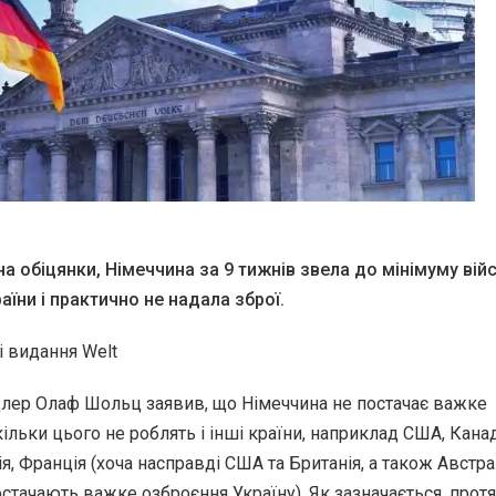
 обіцянки, Німеччина за 9 тижнів звела до мінімуму вій
аїни і практично не надала зброї.
і видання Welt
цлер Олаф Шольц заявив, що Німеччина не постачає важке
кільки цього не роблять і інші країни, наприклад США, Канад
я, Франція (хоча насправді США та Британія, а також Австра
стачають важке озброєння Україну). Як зазначається, прот