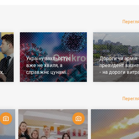
Перегл
Україну захльостує
Дороги чи армія:
вже не хвиля, а
президент визна
х,
справжнє цунамі
- на дороги витр
е
ковіда. Що робити
у 10 разів більш
Перегл