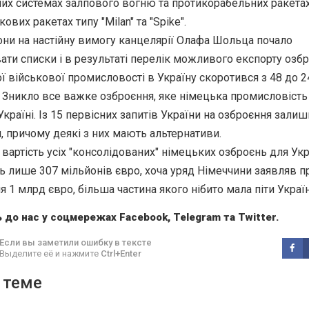
их системах залпового вогню та протикорабельних ракетах
ових ракетах типу "Milan" та "Spike".
ни на настійну вимогу канцелярії Олафа Шольца почало
ати списки і в результаті перелік можливого експорту озб
ї військової промисловості в Україну скоротився з 48 до 2
. Зникло все важке озброєння, яке німецька промисловість 
Україні. Із 15 первісних запитів України на озброєння зали
, причому деякі з них мають альтернативи.
 вартість усіх "консолідованих" німецьких озброєнь для Ук
ь лише 307 мільйонів євро, хоча уряд Німеччини заявляв п
я 1 млрд євро, більша частина якого нібито мала піти Україн
 до нас у соцмережах
Facebook
,
Telegram
та
Twitter
.
Если вы заметили ошибку в тексте
Выделите её и нажмите
Ctrl+Enter
 теме