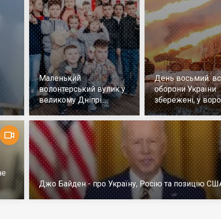
Маленький
День восьмий: всі
волонтерський вулик у
оборони України
великому Дніпрі.
збережені, у воро
Репортаж
немає успіху
че
Джо Байден - про Україну, Росію та позицію СШ