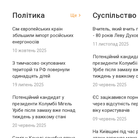
Політика
Суспільство
Ще
Сім європейських країн
Вчитель, який вчить 
збільшили імпорт російських
- 80 років Леву Духо
енергоносіїв
11 листопад 2025
10 жовтень 2025
Потенційний кандида
З тимчасово окупованих
президенти Колумбії
територій та РФ повернули
Урібе після замаху в
одинадцять дітей
тиждень у важкому с
19 липень 2025
20 червень 2025
Потенційний кандидат у
ЄС зацікавився пор
президенти Колумбії Мігель
через відсутність пе
Урібе після замаху вже понад
віку користувачів
тиждень у важкому стані
09 червень 2025
20 червень 2025
На Київщині під час 