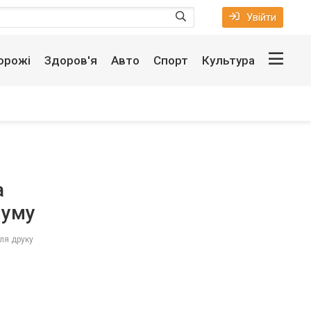
Увійти
орожі
Здоров'я
Авто
Спорт
Культура
а
муму
ля друку