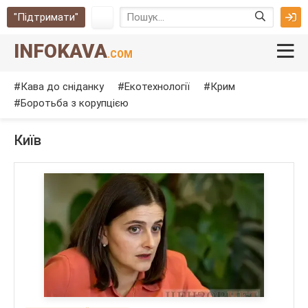
"Підтримати"
INFOKAVA
.COM
Кава до сніданку
Екотехнології
Крим
Боротьба з корупцією
Київ