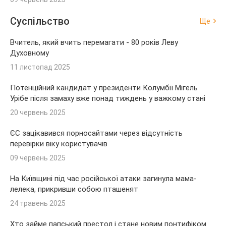
Суспільство
Ще
Вчитель, який вчить перемагати - 80 років Леву
Духовному
11 листопад 2025
Потенційний кандидат у президенти Колумбії Мігель
Урібе після замаху вже понад тиждень у важкому стані
20 червень 2025
ЄС зацікавився порносайтами через відсутність
перевірки віку користувачів
09 червень 2025
На Київщині під час російської атаки загинула мама-
лелека, прикривши собою пташенят
24 травень 2025
Хто займе папський престол і стане новим понтифіком