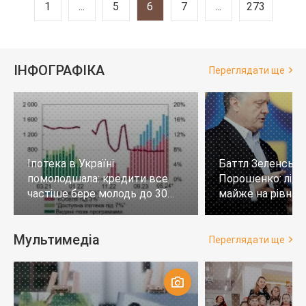
1
...
5
6
7
...
273
ІНФОГРАФІКА
Переглядати ще
Іпотека в Україні
Баттл Зеленськи
помолодшала: кредити все
Порошенко: лід
частіше бере молодь до 30
майже на рівних,
років
тих, хто не визн
Мультимедіа
Переглядати ще