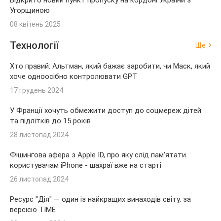
Відкрито новий пункт пропуску на кордоні України з
Угорщиною
08 квітень 2025
Технології
Ще
Хто правий: Альтман, який бажає заробити, чи Маск, який
хоче одноосібно контролювати GPT
17 грудень 2024
У Франції хочуть обмежити доступ до соцмереж дітей
та підлітків до 15 років
28 листопад 2024
Фішингова афера з Apple ID, про яку слід пам'ятати
користувачам iPhone - шахраї вже на старті
26 листопад 2024
Ресурс "Дія" — один із найкращих винаходів світу, за
версією TIME