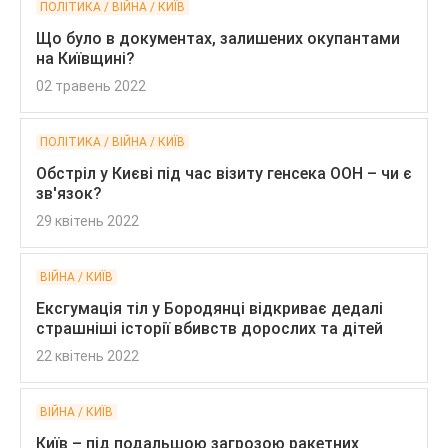
ПОЛІТИКА / ВІЙНА / КИЇВ
Що було в документах, залишених окупантами
на Київщині?
02 травень 2022
ПОЛІТИКА / ВІЙНА / КИЇВ
Обстріл у Києві під час візиту генсека ООН – чи є
зв'язок?
29 квітень 2022
ВІЙНА / КИЇВ
Ексгумація тіл у Бородянці відкриває дедалі
страшніші історії вбивств дорослих та дітей
22 квітень 2022
ВІЙНА / КИЇВ
Київ – під подальшою загрозою ракетних