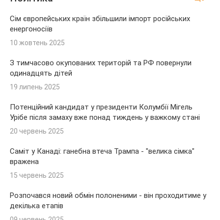
Сім європейських країн збільшили імпорт російських
енергоносіїв
10 жовтень 2025
З тимчасово окупованих територій та РФ повернули
одинадцять дітей
19 липень 2025
Потенційний кандидат у президенти Колумбії Мігель
Урібе після замаху вже понад тиждень у важкому стані
20 червень 2025
Саміт у Канаді: ганебна втеча Трампа - "велика сімка"
вражена
15 червень 2025
Розпочався новий обмін полоненими - він проходитиме у
декілька етапів
09 червень 2025