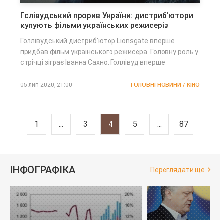
Голівудський прорив України: дистриб'ютори
купують фільми українських режисерів
Голлівудський дистриб'ютор Lionsgate вперше
придбав фільм украінського режисера. Головну роль у
стрічці зіграє Іванна Сахно. Голлівуд вперше
05 лип 2020, 21:00
ГОЛОВНІ НОВИНИ / КІНО
1
...
3
4
5
...
87
ІНФОГРАФІКА
Переглядати ще