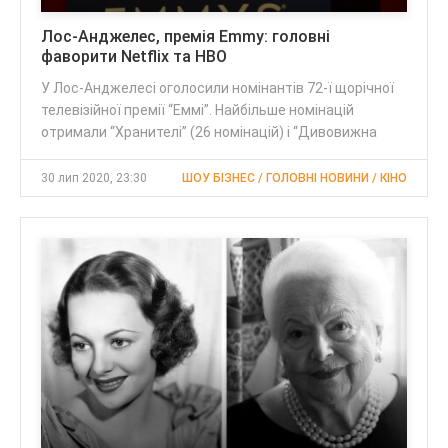
Лос-Анджелес, премія Emmy: головні
фаворити Netflix та HBO
У Лос-Анджелесі оголосили номінантів 72-ї щорічної
телевізійної премії “Еммі”. Найбільше номінацій
отримали “Хранителі” (26 номінацій) і “Дивовижна
30 лип 2020, 23:30
ШОУ БІЗНЕС / ГОЛОВНІ НОВИНИ / КІНО