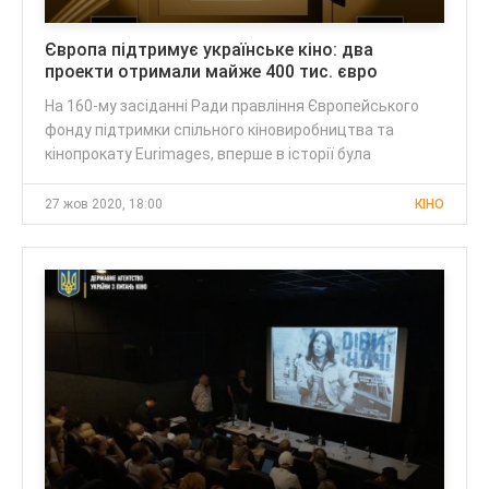
Європа підтримує українське кіно: два
проекти отримали майже 400 тис. євро
На 160-му засіданні Ради правління Європейського
фонду підтримки спільного кіновиробництва та
кінопрокату Eurimages, вперше в історії була
27 жов 2020, 18:00
КІНО