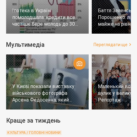
Іпотека в Україні
Баттл Зеленськи
помолодшала: кредити все
Порошенко: лід
частіше бере молодь до 30
майже на рівних,
років
тих, хто не визн
Мультимедіа
Переглядати ще
У Києві показали виставку
Маленький воло
військового фотографа
вулик у великому
Арсена Федосенка, який
Репортаж
загинув на війні
Краще за тиждень
КУЛЬТУРА / ГОЛОВНІ НОВИНИ