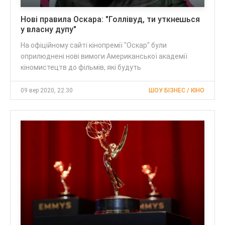
Нові правила Оскара: "Голлівуд, ти уткнешься
у власну дупу"
На офіційному сайті кінопремії "Оскар" були
оприлюднені нові вимоги Американської академії
кіномистецтв до фільмів, які будуть
09 вер 2020, 22:30
ШОУ БІЗНЕС / КІНО