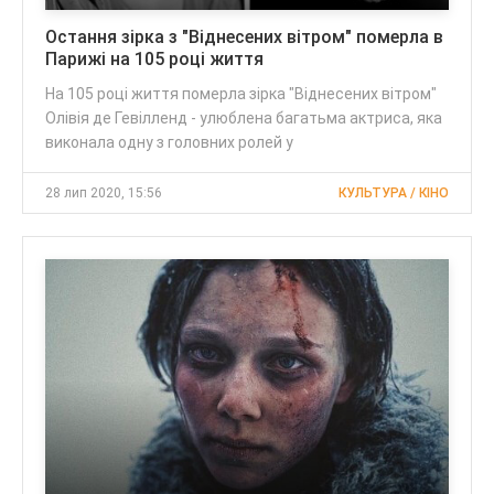
Остання зірка з "Віднесених вітром" померла в
Парижі на 105 році життя
На 105 році життя померла зірка "Віднесених вітром"
Олівія де Гевілленд - улюблена багатьма актриса, яка
виконала одну з головних ролей у
28 лип 2020, 15:56
КУЛЬТУРА / КІНО