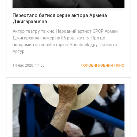
Перестало битися серце актора Армена
Джигарханяна
Актор театру та кіно, Народний артист СРСР Армен
Джигарханян помер на 86 році життя. Про це
повідомив на своїй сторінці Facebook друг артиста
Артур
14 лис 2020, 14:00
ГОЛОВНІ НОВИНИ / КІНО