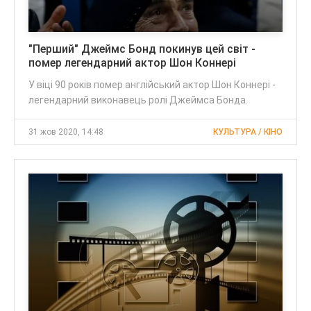
"Перший" Джеймс Бонд покинув цей світ -
помер легендарний актор Шон Коннері
У віці 90 років помер англійський актор Шон Коннері -
легендарний виконавець ролі Джеймса Бонда.
31 жов 2020, 14:48
КУЛЬТУРА / КІНО