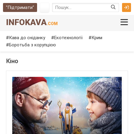
"Підтримати"
INFOKAVA
.COM
Кава до сніданку
Екотехнології
Крим
Боротьба з корупцією
Кіно