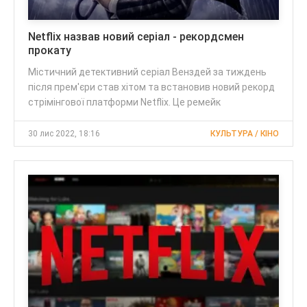
Netflіx назвав новий серіал - рекордсмен
прокату
Містичний детективний серіал Венздей за тиждень
після прем'єри став хітом та встановив новий рекорд
стрімінгової платформи Netflix. Це ремейк
30 лис 2022, 18:16
КУЛЬТУРА / КІНО