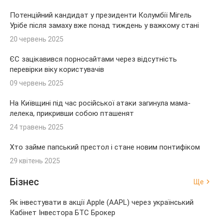
Потенційний кандидат у президенти Колумбії Мігель
Урібе після замаху вже понад тиждень у важкому стані
20 червень 2025
ЄС зацікавився порносайтами через відсутність
перевірки віку користувачів
09 червень 2025
На Київщині під час російської атаки загинула мама-
лелека, прикривши собою пташенят
24 травень 2025
Хто займе папський престол і стане новим понтифіком
29 квітень 2025
Бізнес
Ще
Як інвестувати в акції Apple (AAPL) через український
Кабінет Інвестора БТС Брокер