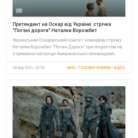
Претендент на Оскар від України: стрічка
"Погані дороги" Наталки Ворожбит
Український Оскарівський комітет номінував стрічку
Наталки Ворожбит “Погані Дороги” претендентом на
отримання нагороди Американської кіноакадемії,
28 вер 2021, 22:30
КІНО / ГОЛОВНІ НОВИНИ / ВІДЕО