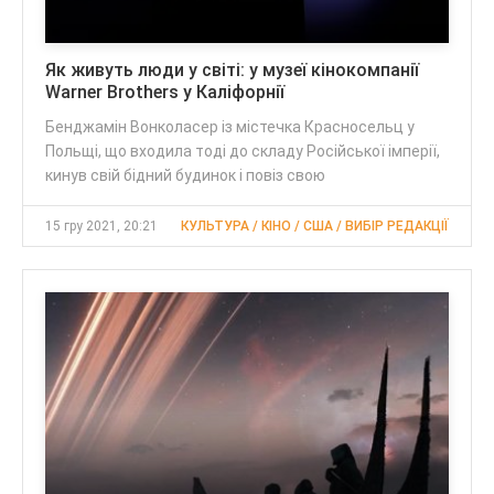
Як живуть люди у світі: у музеї кінокомпанії
Warner Brothers у Каліфорнії
Бенджамін Вонколасер із містечка Красносельц у
Польщі, що входила тоді до складу Російської імперії,
кинув свій бідний будинок і повіз свою
15 гру 2021, 20:21
КУЛЬТУРА / КІНО / США / ВИБІР РЕДАКЦІЇ