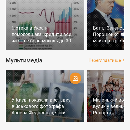
Іпотека в Україні
Баттл Зеленськи
помолодшала: кредити все
Порошенко: лід
частіше бере молодь до 30
майже на рівних,
років
тих, хто не визн
Мультимедіа
Переглядати ще
У Києві показали виставку
Маленький воло
військового фотографа
вулик у великому
Арсена Федосенка, який
Репортаж
загинув на війні