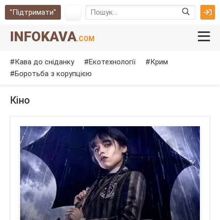
"Підтримати"
INFOKAVA
.COM
Кава до сніданку
Екотехнології
Крим
Боротьба з корупцією
Кіно