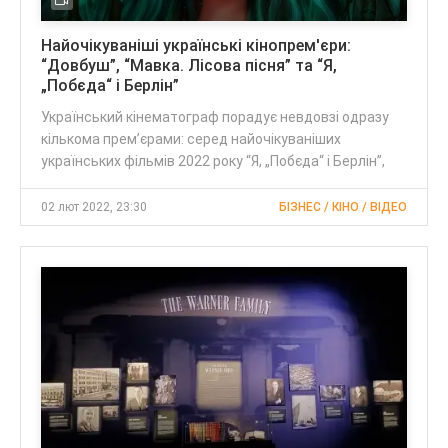
Найочікуваніші українські кінопрем'єри:
“Довбуш”, “Мавка. Лісова пісня” та “Я,
„Побєда“ і Берлін”
Український кінематограф порадує невдовзі одразу
кількома прем’єрами: серед найочікуваніших
українських фільмів 2022 року “Я, „Побєда“ і Берлін”,
02 лют 2022, 23:30
БІЗНЕС / КІНО / ВІДЕО