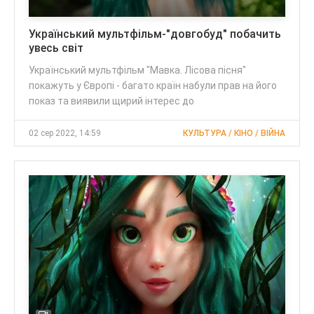
Український мультфільм-"довгобуд" побачить
увесь світ
Український мультфільм "Мавка. Лісова пісня"
покажуть у Європі - багато країн набули прав на його
показ та виявили щирий інтерес до
02 сер 2022, 14:59
КУЛЬТУРА / КІНО / ВІЙНА