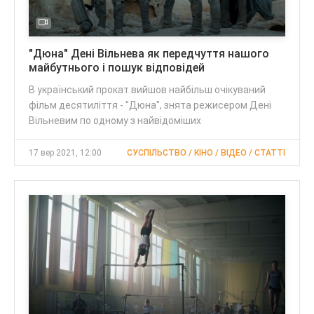
"Дюна" Дені Вільнева як передчуття нашого
майбутнього і пошук відповідей
В український прокат вийшов найбільш очікуваний
фільм десятиліття - "Дюна", знята режисером Дені
Вільневим по одному з найвідоміших
17 вер 2021, 12:00
СУСПІЛЬСТВО / КІНО / ВІДЕО / CТАТТІ