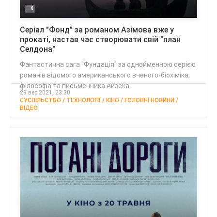
Серіал "Фонд" за романом Азімова вже у
прокаті, настав час створювати свій "план
Селдона"
Фантастична сага "Фундація" за однойменною серією
романів відомого американського вченого-біохіміка,
філософа та письменника Айзека
29 вер 2021, 23:30
СУСПІЛЬСТВО / ТЕХНОЛОГІЇ / КІНО / ГОЛОВНІ НОВИНИ /
ВІДЕО