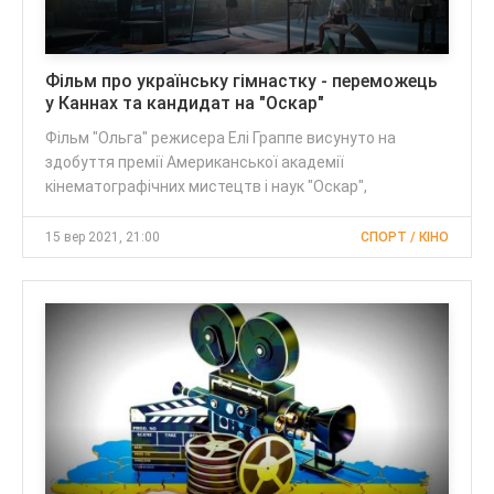
Фільм про українську гімнастку - переможець
у Каннах та кандидат на "Оскар"
Фільм "Ольга" режисера Елі Граппе висунуто на
здобуття премії Американської академії
кінематографічних мистецтв і наук "Оскар",
15 вер 2021, 21:00
СПОРТ / КІНО