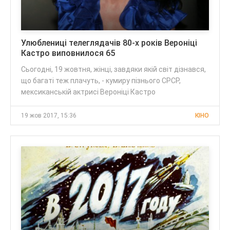
Улюблениці телеглядачів 80-х років Вероніці
Кастро виповнилося 65
Сьогодні, 19 жовтня, жінці, завдяки якій світ дізнався,
що багаті теж плачуть, - кумиру пізнього СРСР,
мексиканській актрисі Вероніці Кастро
19 жов 2017, 15:36
КІНО