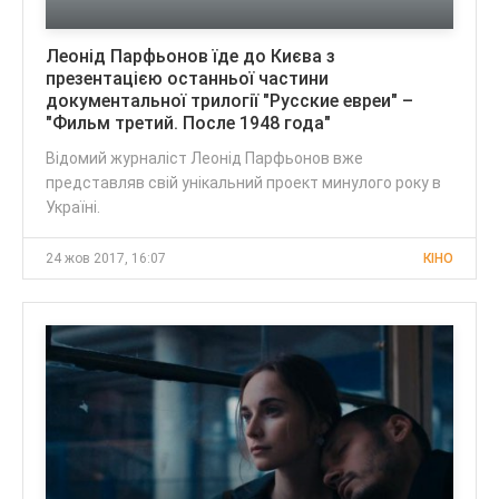
Леонід Парфьонов їде до Києва з
презентацією останньої частини
документальної трилогії "Русские евреи" –
"Фильм третий. После 1948 года"
Відомий журналіст Леонід Парфьонов вже
представляв свій унікальний проект минулого року в
Україні.
24 жов 2017, 16:07
КІНО