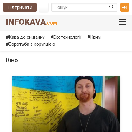
"Підтримати"
INFOKAVA
.COM
Кава до сніданку
Екотехнології
Крим
Боротьба з корупцією
Кіно