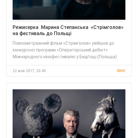
Режисерка Марина Степанська «Стрімголов»
на фестиваль до Польщі
Повнометражний фільм «Стрімголов» увійшов до
конкурсної програми «Операторський дебют»
Міжнародного кінофестивалю у Бидґощі (Польща)
22 жов 2017, 20:45
КІНО