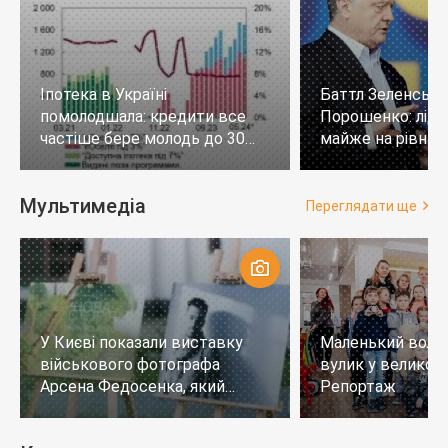
Іпотека в Україні
Баттл Зеленськи
помолодшала: кредити все
Порошенко: лід
частіше бере молодь до 30
майже на рівних,
років
тих, хто не визн
Мультимедіа
Переглядати ще
У Києві показали виставку
Маленький воло
військового фотографа
вулик у великому
Арсена Федосенка, який
Репортаж
загинув на війні