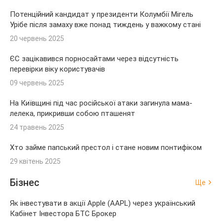
Потенційний кандидат у президенти Колумбії Мігель
Урібе після замаху вже понад тиждень у важкому стані
20 червень 2025
ЄС зацікавився порносайтами через відсутність
перевірки віку користувачів
09 червень 2025
На Київщині під час російської атаки загинула мама-
лелека, прикривши собою пташенят
24 травень 2025
Хто займе папський престол і стане новим понтифіком
29 квітень 2025
Бізнес
Ще
Як інвестувати в акції Apple (AAPL) через український
Кабінет Інвестора БТС Брокер