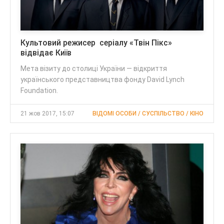
Культовий режисер серіалу «Твін Пікс»
відвідає Київ
Мета візиту до столиці України — відкриття
українського представництва фонду David Lynch
Foundation.
21 жов 2017, 15:07
ВІДОМІ ОСОБИ / СУСПІЛЬСТВО / КІНО