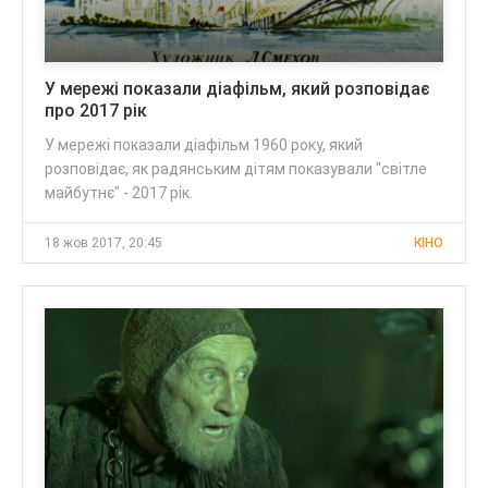
У мережі показали діафільм, який розповідає
про 2017 рік
У мережі показали діафільм 1960 року, який
розповідає, як радянським дітям показували "світле
майбутнє" - 2017 рік.
18 жов 2017, 20:45
КІНО