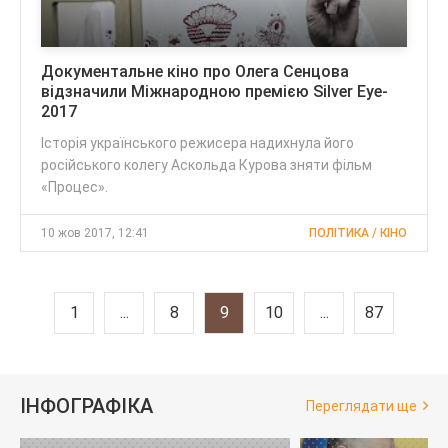
Документальне кіно про Олега Сенцова
відзначили Міжнародною премією Silver Eye-
2017
Історія українського режисера надихнула його
російського колегу Аскольда Курова зняти фільм
«Процес».
10 жов 2017, 12:41
ПОЛІТИКА / КІНО
1
...
8
9
10
...
87
ІНФОГРАФІКА
Переглядати ще