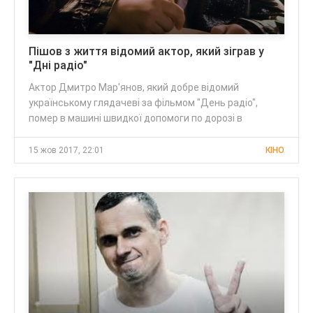
Пішов з життя відомий актор, який зіграв у
"Дні радіо"
Актор Дмитро Мар'янов, який добре відомий
українському глядачеві за фільмом "День радіо",
помер в машині швидкої допомоги по дорозі в
15 жов 2017, 22:01
КІНО