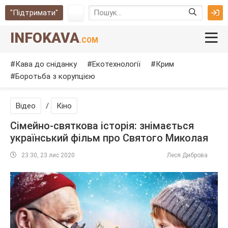
"Підтримати"
INFOKAVA
.COM
Кава до сніданку
Екотехнології
Крим
Боротьба з корупцією
Відео
/
Кіно
Сімейно-святкова історія: знімається
український фільм про Святого Миколая
23:30, 23 лис 2020
Леся Диброва