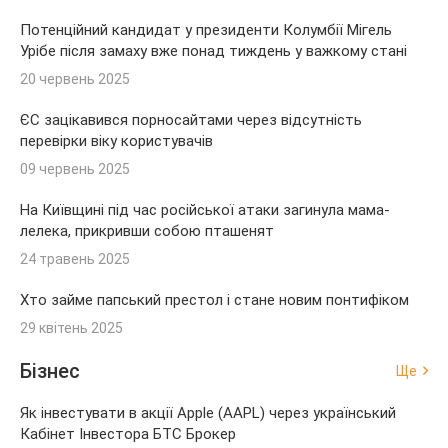
Потенційний кандидат у президенти Колумбії Мігель
Урібе після замаху вже понад тиждень у важкому стані
20 червень 2025
ЄС зацікавився порносайтами через відсутність
перевірки віку користувачів
09 червень 2025
На Київщині під час російської атаки загинула мама-
лелека, прикривши собою пташенят
24 травень 2025
Хто займе папський престол і стане новим понтифіком
29 квітень 2025
Бізнес
Ще
Як інвестувати в акції Apple (AAPL) через український
Кабінет Інвестора БТС Брокер