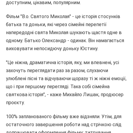
доступним, цікавим, популярним.
Фільм "В.о. Святого Миколая" - це історія стосунків
батька та доньки, які через сімейні перепетії
напередодні свята Миколая шукають щастя одне в
одному. Батько Олександр - одинак. Він намагається
виховувати непосидючу доньку Юстину.
"Це ніжна, драматична історія, яку, ми впевнені, усі
захочуть переглядати раз за разом, слухаючи
улюблені пісні та відчуваючи щоразу ті ж ніжні емоції,
що і при першому перегляді. Така собі сімейна
святкова історія", - каже Михайло Лишак, продюсер
проєкту.
100% запланованого фільму вже відзняли. Утім, для
остаточного завершення роботи над стрічкою слід
допрацювати оформлення фільму: титрування,