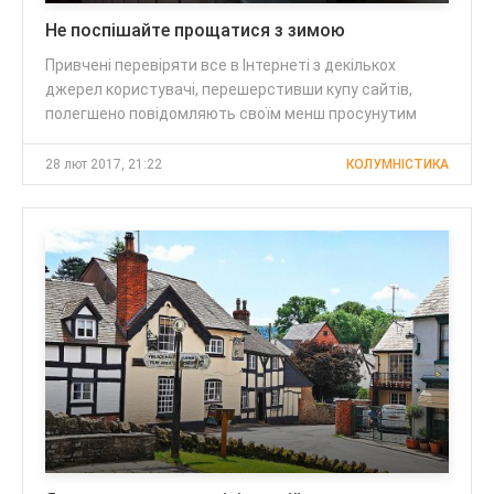
Не поспішайте прощатися з зимою
Привчені перевіряти все в Інтернеті з декількох
джерел користувачі, перешерстивши купу сайтів,
полегшено повідомляють своїм менш просунутим
28 лют 2017, 21:22
КОЛУМНІСТИКА