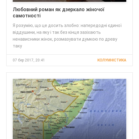
Любовний роман як дзеркало жіночої
самотності
Я розумію, що це досить злобно: напередодні єдиної
віддушини, на яку і так без кінця зазіхають
ненависники жінок, розмазувати думкою по древу
таку
07 бер 2017, 20:41
КОЛУМНІСТИКА