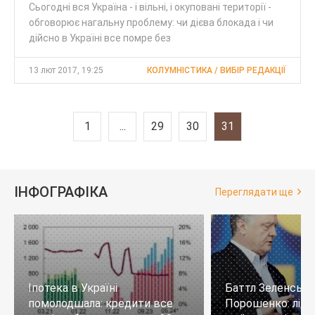
Сьогодні вся Україна - і вільні, і окуповані території -
обговорює нагальну проблему: чи дієва блокада і чи
дійсно в Україні все помре без
13 лют 2017, 19:25
КОЛУМНІСТИКА / ВИБІР РЕДАКЦІЇ
1
...
29
30
31
ІНФОГРАФІКА
Переглядати ще
Іпотека в Україні
Баттл Зеленськи
помолодшала: кредити все
Порошенко: лід