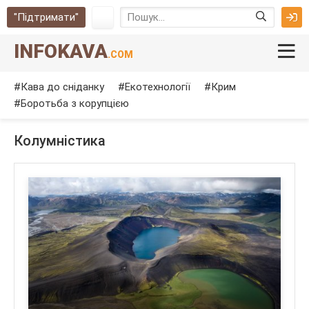
"Підтримати"
INFOKAVA
.COM
Кава до сніданку
Екотехнології
Крим
Боротьба з корупцією
Колумністика