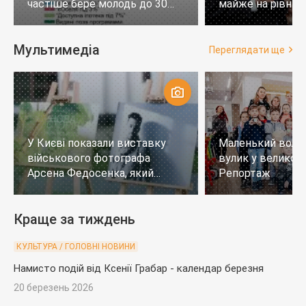
частіше бере молодь до 30
майже на рівних,
років
тих, хто не визн
Мультимедіа
Переглядати ще
У Києві показали виставку
Маленький воло
військового фотографа
вулик у великому
Арсена Федосенка, який
Репортаж
загинув на війні
Краще за тиждень
КУЛЬТУРА / ГОЛОВНІ НОВИНИ
Намисто подій від Ксенії Грабар - календар березня
20 березень 2026