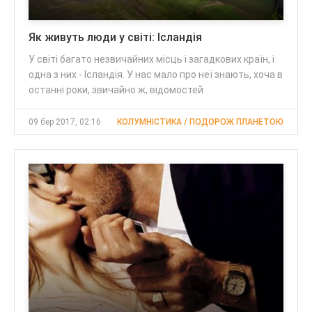
Як живуть люди у світі: Ісландія
У світі багато незвичайних місць і загадкових країн, і
одна з них - Ісландія. У нас мало про неї знають, хоча в
останні роки, звичайно ж, відомостей
09 бер 2017, 02:16
КОЛУМНІСТИКА / ПОДОРОЖ ПЛАНЕТОЮ