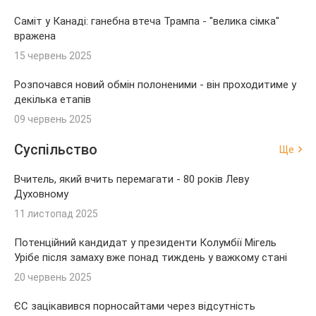
Саміт у Канаді: ганебна втеча Трампа - "велика сімка"
вражена
15 червень 2025
Розпочався новий обмін полоненими - він проходитиме у
декілька етапів
09 червень 2025
Суспільство
Ще
Вчитель, який вчить перемагати - 80 років Леву
Духовному
11 листопад 2025
Потенційний кандидат у президенти Колумбії Мігель
Урібе після замаху вже понад тиждень у важкому стані
20 червень 2025
ЄС зацікавився порносайтами через відсутність