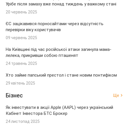
Урібе після замаху вже понад тиждень у важкому стані
20 червень 2025
ЄС зацікавився порносайтами через відсутність
перевірки віку користувачів
09 червень 2025
На Київщині під час російської атаки загинула мама-
лелека, прикривши собою пташенят
24 травень 2025
Хто займе папський престол і стане новим понтифіком
29 квітень 2025
Бізнес
Ще
Як інвестувати в акції Apple (AAPL) через український
Кабінет Інвестора БТС Брокер
24 листопад 2025