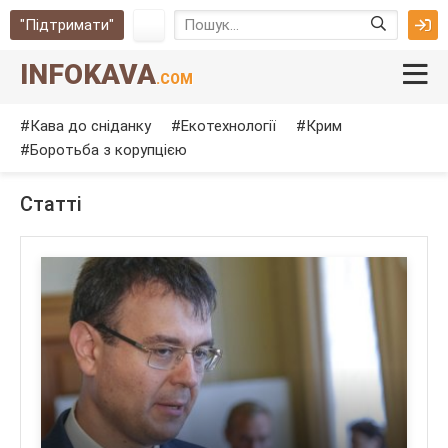
"Підтримати"
INFOKAVA
.COM
Кава до сніданку
Екотехнології
Крим
Боротьба з корупцією
Cтатті