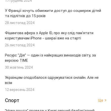
17 грудень 2024
У Франції хочуть обмежити доступ до соцмереж дітей
та підлітків до 15 років
28 листопад 2024
Фішингова афера з Apple ID, про яку слід пам'ятати
користувачам iPhone - шахраї вже на старті
26 листопад 2024
Ресурс "Дія" — один із найкращих винаходів світу, за
версією TIME
30 жовтень 2024
Українцям сподобалося одружуватися онлайн. Але не
всім
12 вересень 2024
Спорт
Ще
"Нова пошта" проведе у Києві перший безбар'єрний