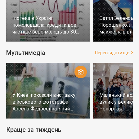
Іпотека в Україні
Баттл Зеленськи
помолодшала: кредити все
Порошенко: лід
частіше бере молодь до 30
майже на рівних,
років
тих, хто не визн
Мультимедіа
Переглядати ще
У Києві показали виставку
Маленький воло
військового фотографа
вулик у великому
Арсена Федосенка, який
Репортаж
загинув на війні
Краще за тиждень