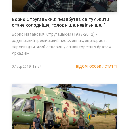
Борис Стругацький: "Майбутнє світу? Жити
стане холодніше, голодніше, невільніше..."
Борис Натанович Стругацький (1933-2012) -
радянський і російський письменник, сценарист,
перекладач, який створив у співавторстві з братом
Аркадієм
07 сер 2019, 18:54
ВІДОМІ ОСОБИ / CТАТТІ