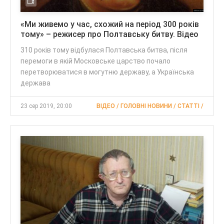
«Ми живемо у час, схожий на період 300 років
тому» – режисер про Полтавську битву. Відео
310 років тому відбулася Полтавська битва, після
перемоги в якій Московське царство почало
перетворюватися в могутню державу, а Українська
держава
23 сер 2019, 20:00
ВІДЕО / ГОЛОВНІ НОВИНИ / CТАТТІ /