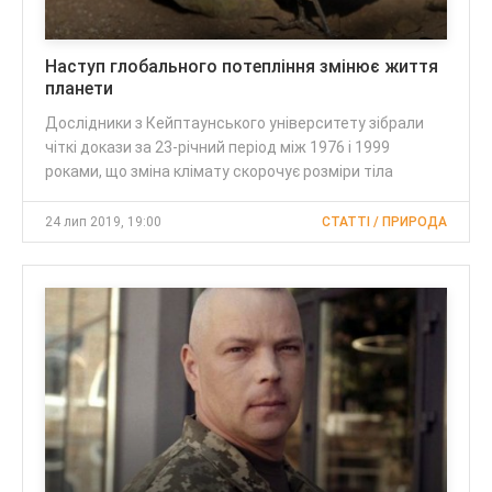
Наступ глобального потепління змінює життя
планети
Дослідники з Кейптаунського університету зібрали
чіткі докази за 23-річний період між 1976 і 1999
роками, що зміна клімату скорочує розміри тіла
24 лип 2019, 19:00
CТАТТІ / ПРИРОДА