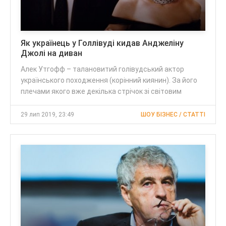
Як українець у Голлівуді кидав Анджеліну
Джолі на диван
Алек Утгофф – талановитий голівудський актор
українського походження (корінний киянин). За його
плечами якого вже декілька стрічок зі світовим
29 лип 2019, 23:49
ШОУ БІЗНЕС / CТАТТІ