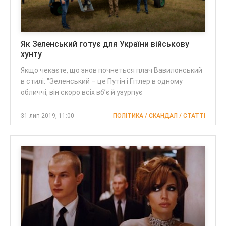
Як Зеленський готує для України військову
хунту
Якщо чекаєте, що знов почнеться плач Вавилонський
в стилі: "Зеленський – це Путін і Гітлер в одному
обличчі, він скоро всіх вб’є й узурпує
31 лип 2019, 11:00
ПОЛІТИКА / СКАНДАЛ / CТАТТІ