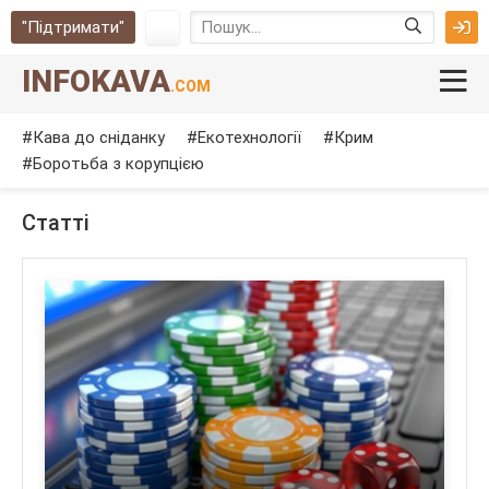
"Підтримати"
INFOKAVA
.COM
Кава до сніданку
Екотехнології
Крим
Боротьба з корупцією
Cтатті