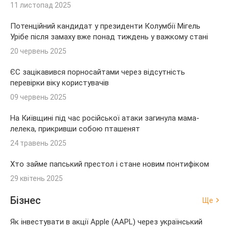
11 листопад 2025
Потенційний кандидат у президенти Колумбії Мігель
Урібе після замаху вже понад тиждень у важкому стані
20 червень 2025
ЄС зацікавився порносайтами через відсутність
перевірки віку користувачів
09 червень 2025
На Київщині під час російської атаки загинула мама-
лелека, прикривши собою пташенят
24 травень 2025
Хто займе папський престол і стане новим понтифіком
29 квітень 2025
Бізнес
Ще
Як інвестувати в акції Apple (AAPL) через український