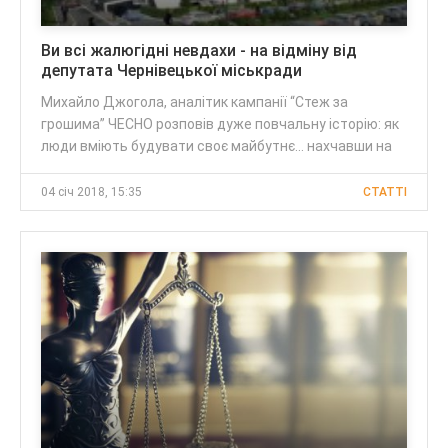
Ви всі жалюгідні невдахи - на відміну від
депутата Чернівецької міськради
Михайло Джогола, аналітик кампанії “Стеж за
грошима” ЧЕСНО розповів дуже повчальну історію: як
люди вміють будувати своє майбутнє... нахчавши на
04 січ 2018, 15:35
CТАТТІ