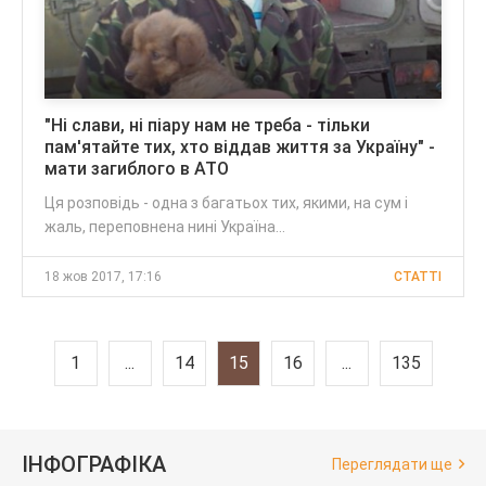
"Ні слави, ні піару нам не треба - тільки
пам'ятайте тих, хто віддав життя за Україну" -
мати загиблого в АТО
Ця розповідь - одна з багатьох тих, якими, на сум і
жаль, переповнена нині Україна...
18 жов 2017, 17:16
CТАТТІ
1
...
14
15
16
...
135
ІНФОГРАФІКА
Переглядати ще