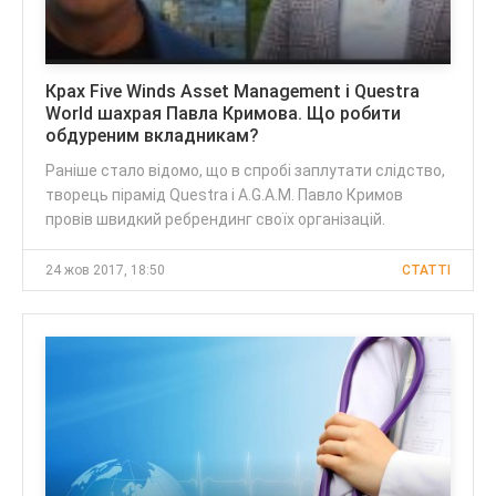
Крах Five Winds Asset Management і Questra
World шахрая Павла Кримова. Що робити
обдуреним вкладникам?
Раніше стало відомо, що в спробі заплутати слідство,
творець пірамід Questra і A.G.A.M. Павло Кримов
провів швидкий ребрендинг своїх організацій.
24 жов 2017, 18:50
CТАТТІ