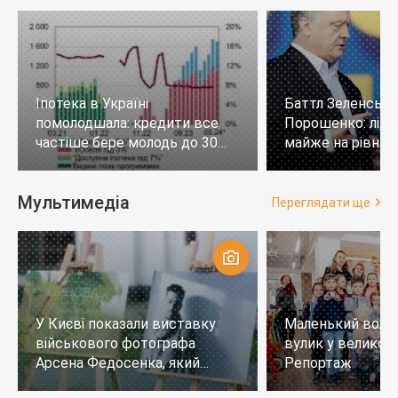
Іпотека в Україні
Баттл Зеленськи
помолодшала: кредити все
Порошенко: лід
частіше бере молодь до 30
майже на рівних,
років
тих, хто не визн
Мультимедіа
Переглядати ще
У Києві показали виставку
Маленький воло
військового фотографа
вулик у великому
Арсена Федосенка, який
Репортаж
загинув на війні