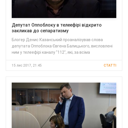
Депутат Оппоблоку в телеефірі відкрито
закликав до сепаратизму
Блогер Денис Казанський проаналізував слова
депутата Оппоблока Євгена Балицького, висловлені
ним у телеефірі каналу "112", які, за всіма
15 лис 2017, 21:45
CТАТТІ