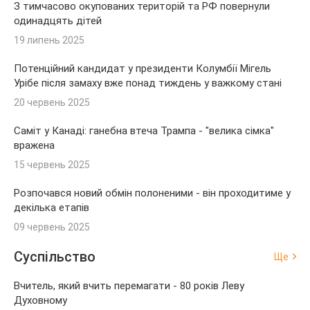
З тимчасово окупованих територій та РФ повернули
одинадцять дітей
19 липень 2025
Потенційний кандидат у президенти Колумбії Мігель
Урібе після замаху вже понад тиждень у важкому стані
20 червень 2025
Саміт у Канаді: ганебна втеча Трампа - "велика сімка"
вражена
15 червень 2025
Розпочався новий обмін полоненими - він проходитиме у
декілька етапів
09 червень 2025
Суспільство
Ще
Вчитель, який вчить перемагати - 80 років Леву
Духовному