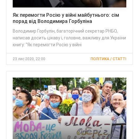
Як перемогти Росію у війні майбутнього: сім
порад від Володимира Горбуліна
Володимир Горбулін, багаторічний секретар РНБО,
написав досить цікаву і, головне, важливу для України
книгу: "Як перемогти Росію у війні
23 лис 2020, 22:00
ПОЛІТИКА / CТАТТІ