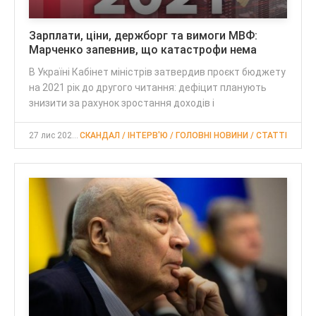
Зарплати, ціни, держборг та вимоги МВФ:
Марченко запевнив, що катастрофи нема
В Україні Кабінет міністрів затвердив проєкт бюджету
на 2021 рік до другого читання: дефіцит планують
знизити за рахунок зростання доходів і
27 лис 2020, 20:30
СКАНДАЛ / ІНТЕРВ'Ю / ГОЛОВНІ НОВИНИ / CТАТТІ