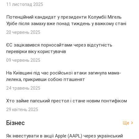
11 листопад 2025
Потенційний кандидат у президенти Колумбії Мігель
Урібе після замаху вже понад тиждень у важкому стані
20 червень 2025
ЄС зацікавився порносайтами через відсутність
перевірки віку користувачів
09 червень 2025
На Київщині під час російської атаки загинула мама-
лелека, прикривши собою пташенят
24 травень 2025
Хто займе папський престол і стане новим понтифіком
29 квітень 2025
Бізнес
Ще
Як інвестувати в акції Apple (AAPL) через український