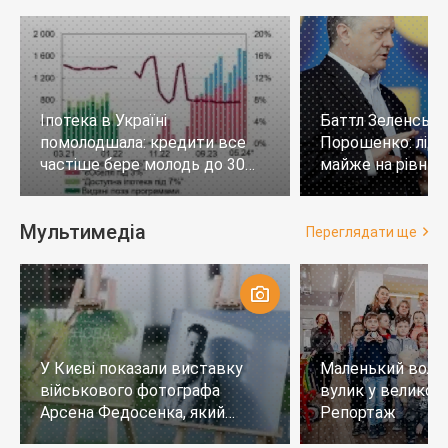
Іпотека в Україні
Баттл Зеленськи
помолодшала: кредити все
Порошенко: лід
частіше бере молодь до 30
майже на рівних,
років
тих, хто не визн
Мультимедіа
Переглядати ще
У Києві показали виставку
Маленький воло
військового фотографа
вулик у великому
Арсена Федосенка, який
Репортаж
загинув на війні