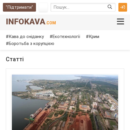
"Підтримати"
INFOKAVA
.COM
Кава до сніданку
Екотехнології
Крим
Боротьба з корупцією
Cтатті