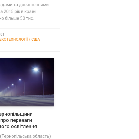
рдами та досягненнями.
а 2015 рік в країні
о більше 50 тис.
:01
 ЕКОТЕХНОЛОГІЇ / США
ернопільщини
про переваги
ного освітлення
(Тернопільська область)