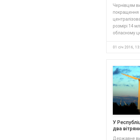
Чернівцям ви
покращення я
централізов
розмірі 14 мл
обласному це
01 січ 2016, 13
У Республі
два вітрян
Державне ви