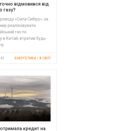
точно відмовився від
о газу?
роводу «Сила Сибіру», за
мір реалізовувати
йський газ по
 в Китай, втратив будь-
ну
:47
ЕНЕРГЕТИКА / В СВІТІ
отримала кредит на