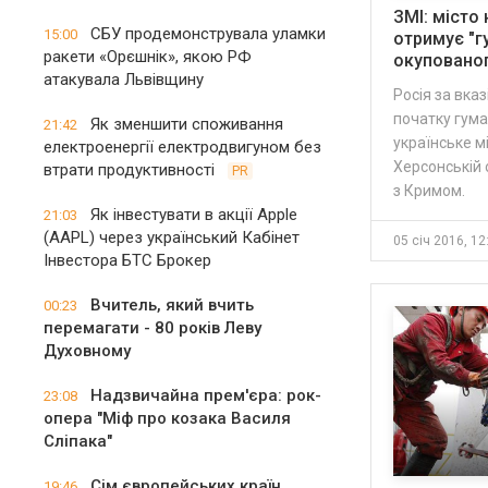
ЗМІ: місто
СБУ продемонструвала уламки
15:00
отримує "г
ракети «Орєшнік», якою РФ
окуповано
атакувала Львівщину
Росія за вка
початку гума
Як зменшити споживання
21:42
українське мі
електроенергії електродвигуном без
Херсонській 
втрати продуктивності
PR
з Кримом.
Як інвестувати в акції Apple
21:03
(AAPL) через український Кабінет
05 січ 2016, 12
Інвестора БТС Брокер
Вчитель, який вчить
00:23
перемагати - 80 років Леву
Духовному
Надзвичайна прем'єра: рок-
23:08
опера "Міф про козака Василя
Сліпака"
Сім європейських країн
19:46