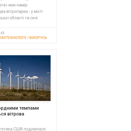
та» має намір
а вітропарки - у місті
ької області та селі
:43
 ЕКОТЕХНОЛОГІЇ / БІЛОРУСЬ
ордними темпами
ся вітрова
ргетика США поділилася