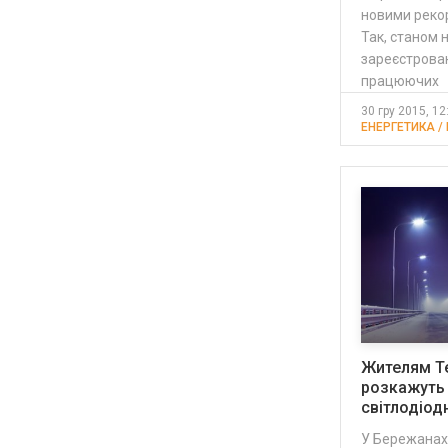
новими реко
Так, станом н
зареєстрован
працюючих
30 гру 2015, 12
ЕНЕРГЕТИКА /
Жителям Т
розкажуть 
світлодіод
У Бережанах