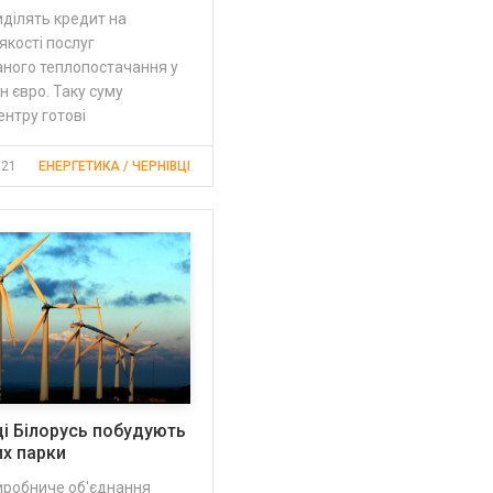
ділять кредит на
кості послуг
аного теплопостачання у
н євро. Таку суму
нтру готові
:21
ЕНЕРГЕТИКА / ЧЕРНІВЦІ
ці Білорусь побудують
их парки
робниче об'єднання