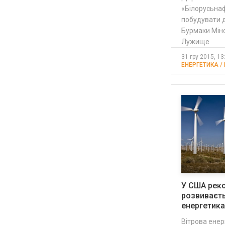
«Білорусьнаф
побудувати дв
Бурмаки Мінс
Лужище
31 гру 2015, 13
ЕНЕРГЕТИКА /
У США рек
розвиваєть
енергетика
Вітрова ене