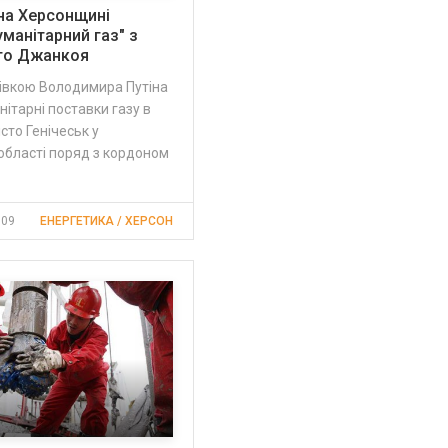
 на Херсонщині
уманітарний газ" з
го Джанкоя
зівкою Володимира Путіна
нітарні поставки газу в
сто Генічеськ у
області поряд з кордоном
:09
ЕНЕРГЕТИКА / ХЕРСОН