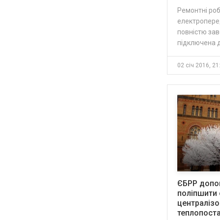
Ремонтні роб
електропере
повністю зав
підключена д
02 січ 2016, 21
ЄБРР допо
поліпшити
централіз
теплопост