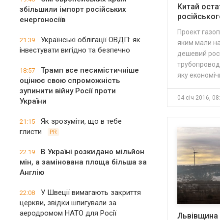
Китай оста
збільшили імпорт російських
російськог
енергоносіїв
Проект газоп
Українські облігації ОВДП: як
21:39
яким мали на
інвестувати вигідно та безпечно
дешевий росі
трубопроводу
Трамп все песимістичніше
18:57
яку економіч
оцінює свою спроможність
зупинити війну Росії проти
04 січ 2016, 08
України
Як зрозуміти, що в тебе
21:15
глисти
PR
В Україні розкидано мільйон
22:19
мін, а замінована площа більша за
Англію
У Швеції вимагають закриття
22:08
церкви, звідки шпигували за
аеродромом НАТО для Росії
Львівщина 