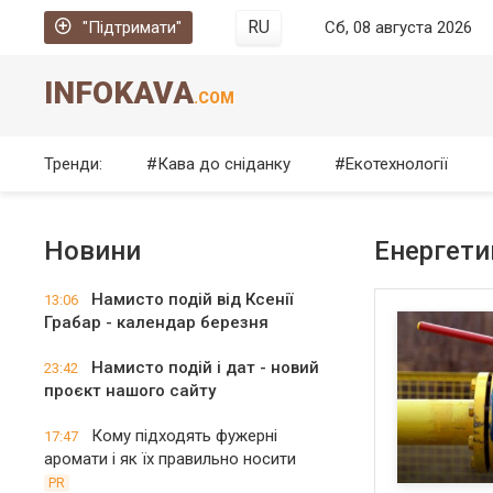
RU
"Підтримати"
Сб, 08 августа 2026
INFOKAVA
.COM
Тренди:
Кава до сніданку
Екотехнології
Новини
Енергети
Намисто подій від Ксенії
13:06
Грабар - календар березня
Намисто подій і дат - новий
23:42
проєкт нашого сайту
Кому підходять фужерні
17:47
аромати і як їх правильно носити
PR