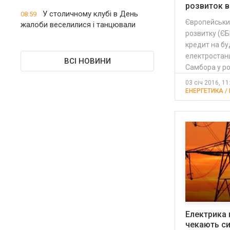
розвиток в
У столичному клубі в День
08:59
Європейський
жалоби веселилися і танцювали
розвитку (ЄБ
кредит на бу
електростанц
ВСІ НОВИНИ
Самбора у ро
03 січ 2016, 11
ЕНЕРГЕТИКА / 
Електрика 
чекають си