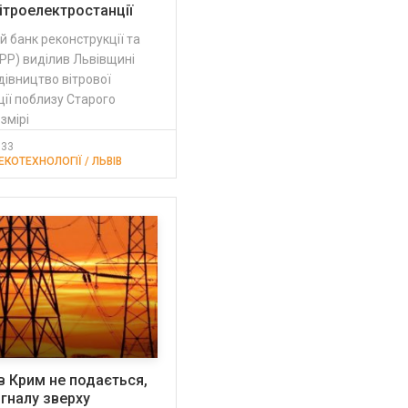
ітроелектростанції
 банк реконструкції та
РР) виділив Львівщині
дівництво вітрової
ії поблизу Старого
змірі
:33
ЕКОТЕХНОЛОГІЇ / ЛЬВІВ
в Крим не подається,
гналу зверху