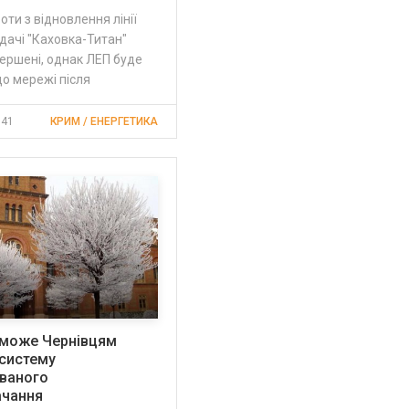
оти з відновлення лінії
дачі "Каховка-Титан"
ершені, однак ЛЕП буде
о мережі після
:41
КРИМ / ЕНЕРГЕТИКА
може Чернівцям
 систему
ованого
ачання