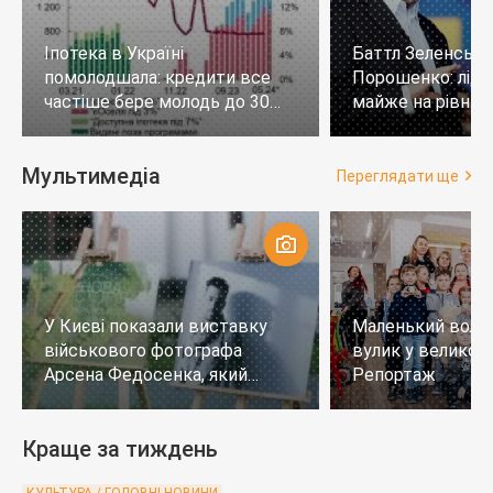
Іпотека в Україні
Баттл Зеленськи
помолодшала: кредити все
Порошенко: лід
частіше бере молодь до 30
майже на рівних,
років
тих, хто не визн
Мультимедіа
Переглядати ще
У Києві показали виставку
Маленький воло
військового фотографа
вулик у великому
Арсена Федосенка, який
Репортаж
загинув на війні
Краще за тиждень