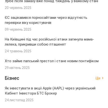
Урібе після замаху вже понад тиждень у важкому стані
20 червень 2025
ЄС зацікавився порносайтами через відсутність
перевірки віку користувачів
09 червень 2025
На Київщині під час російської атаки загинула мама-
лелека, прикривши собою пташенят
24 травень 2025
Хто займе папський престол і стане новим понтифіком
29 квітень 2025
Бізнес
Ще
Як інвестувати в акції Apple (AAPL) через український
Кабінет Інвестора БТС Брокер
24 листопад 2025