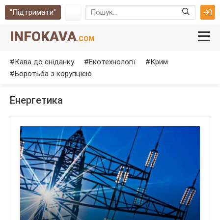
"Підтримати"
INFOKAVA
.COM
Кава до сніданку
Екотехнології
Крим
Боротьба з корупцією
Енергетика