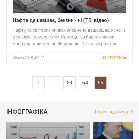
Нафта дешевшає, бензин - ні (ТБ, відео)
Нафту на світових ринках впевнено дешевшає, хоча і з
деякими коливаннями. Сьогодні за барель марки
Брент давали менше 45 доларів. Останній раз так
28 сер 2015, 09:39
ЕНЕРГЕТИКА
1
...
63
64
65
ІНФОГРАФІКА
Переглядати ще