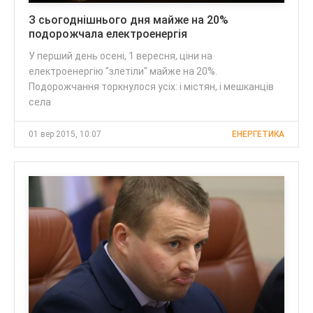
З сьогоднішнього дня майже на 20%
подорожчала електроенергія
У перший день осені, 1 вересня, ціни на
електроенергію "злетіли" майже на 20%.
Подорожчання торкнулося усіх: і містян, і мешканців
села
01 вер 2015, 10:07
ЕНЕРГЕТИКА