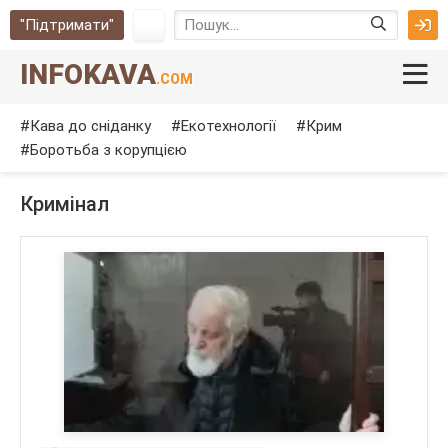
"Підтримати"
INFOKAVA
.COM
Кава до сніданку
Екотехнології
Крим
Боротьба з корупцією
Кримінал