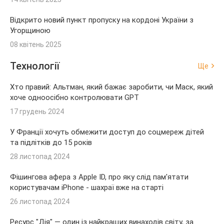
Відкрито новий пункт пропуску на кордоні України з
Угорщиною
08 квітень 2025
Технології
Ще
Хто правий: Альтман, який бажає заробити, чи Маск, який
хоче одноосібно контролювати GPT
17 грудень 2024
У Франції хочуть обмежити доступ до соцмереж дітей
та підлітків до 15 років
28 листопад 2024
Фішингова афера з Apple ID, про яку слід пам'ятати
користувачам iPhone - шахраї вже на старті
26 листопад 2024
Ресурс "Дія" — один із найкращих винаходів світу, за