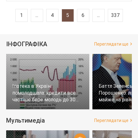
1
...
4
5
6
...
337
ІНФОГРАФІКА
Переглядати ще
Іпотека в Україні
Баттл Зеленськи
помолодшала: кредити все
Порошенко: лід
частіше бере молодь до 30
майже на рівних,
років
тих, хто не визн
Мультимедіа
Переглядати ще