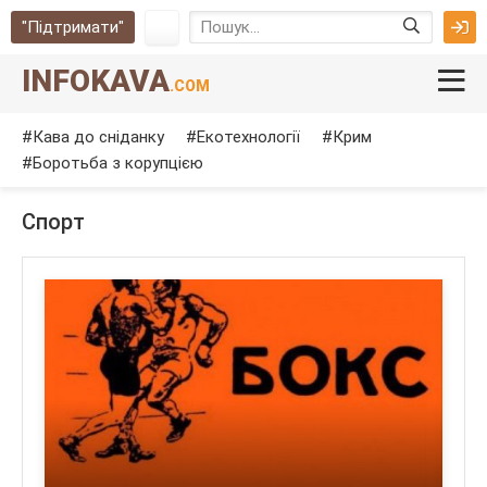
"Підтримати"
INFOKAVA
.COM
Кава до сніданку
Екотехнології
Крим
Боротьба з корупцією
Спорт