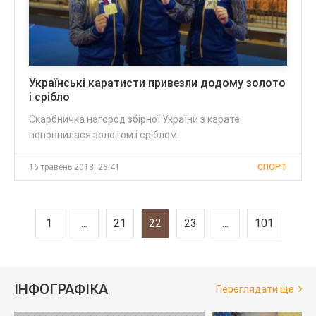
Українські каратисти привезли додому золото
і срібло
Скарбничка нагород збірної України з карате
поповнилася золотом і сріблом.
16 травень 2018, 23:41
СПОРТ
1
...
21
22
23
...
101
ІНФОГРАФІКА
Переглядати ще