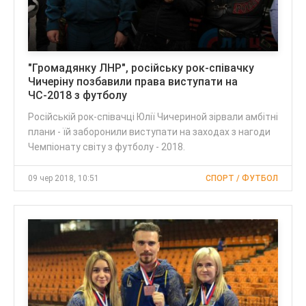
"Громадянку ЛНР", російську рок-співачку
Чичеріну позбавили права виступати на
ЧС-2018 з футболу
Російській рок-співачці Юлії Чичериной зірвали амбітні
плани - їй заборонили виступати на заходах з нагоди
Чемпіонату світу з футболу - 2018.
09 чер 2018, 10:51
СПОРТ / ФУТБОЛ