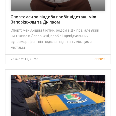
Спортсмен за півдоби пробіг відстань між
Запоріжжям та Дніпром
Спортсмен Андрій Лютий, родом з Дніпра, але який
нині живе в Запоріжжі, пробіг індивідуальний
супермарафон: він подолав відстань між цими
містами.
20 лис 2018, 23:27
СПОРТ