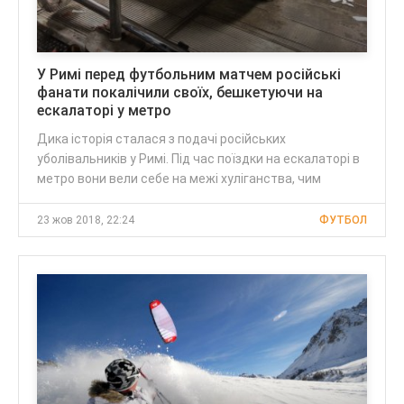
У Римі перед футбольним матчем російські
фанати покалічили своїх, бешкетуючи на
ескалаторі у метро
Дика історія сталася з подачі російських
уболівальників у Римі. Під час поїздки на ескалаторі в
метро вони вели себе на межі хуліганства, чим
23 жов 2018, 22:24
ФУТБОЛ