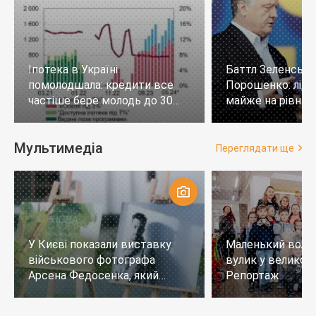
Іпотека в Україні
Баттл Зеленськи
помолодшала: кредити все
Порошенко: лід
частіше бере молодь до 30
майже на рівних,
років
тих, хто не визн
Мультимедіа
Переглядати ще
У Києві показали виставку
Маленький воло
військового фотографа
вулик у великому
Арсена Федосенка, який
Репортаж
загинув на війні