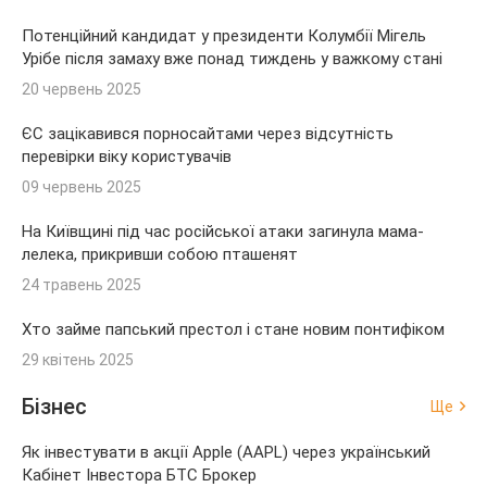
Потенційний кандидат у президенти Колумбії Мігель
Урібе після замаху вже понад тиждень у важкому стані
20 червень 2025
ЄС зацікавився порносайтами через відсутність
перевірки віку користувачів
09 червень 2025
На Київщині під час російської атаки загинула мама-
лелека, прикривши собою пташенят
24 травень 2025
Хто займе папський престол і стане новим понтифіком
29 квітень 2025
Бізнес
Ще
Як інвестувати в акції Apple (AAPL) через український
Кабінет Інвестора БТС Брокер