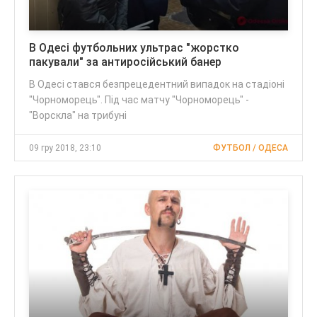
В Одесі футбольних ультрас "жорстко
пакували" за антиросійський банер
В Одесі стався безпрецедентний випадок на стадіоні
"Чорноморець". Під час матчу "Чорноморець" -
"Ворскла" на трибуні
09 гру 2018, 23:10
ФУТБОЛ / ОДЕСА