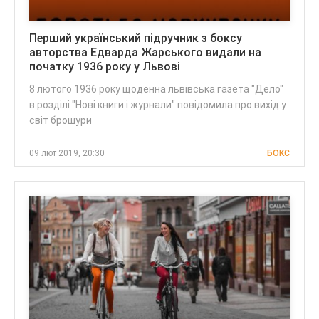
Перший український підручник з боксу
авторства Едварда Жарського видали на
початку 1936 року у Львові
8 лютого 1936 року щоденна львівська газета "Дело"
в розділі "Нові книги і журнали" повідомила про вихід у
світ брошури
09 лют 2019, 20:30
БОКС