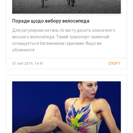
Поради щодо вибору велосипеда
Для регулярних катань по місту досить класичного
міського велосипеда. Такий транспорт зазвичай
оснащується багажником і крилами. Якщо ви
обожнюєте
07 лют 2019, 14:41
СПОРТ