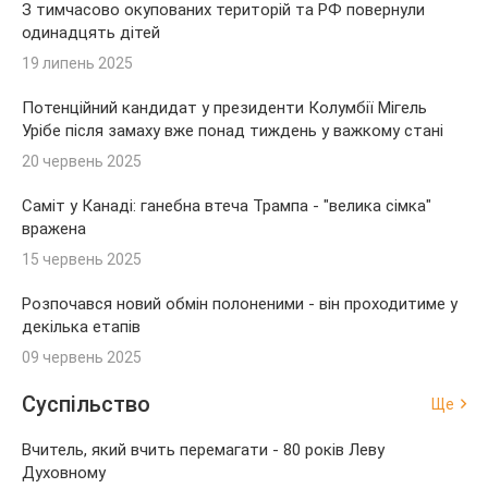
З тимчасово окупованих територій та РФ повернули
одинадцять дітей
19 липень 2025
Потенційний кандидат у президенти Колумбії Мігель
Урібе після замаху вже понад тиждень у важкому стані
20 червень 2025
Саміт у Канаді: ганебна втеча Трампа - "велика сімка"
вражена
15 червень 2025
Розпочався новий обмін полоненими - він проходитиме у
декілька етапів
09 червень 2025
Суспільство
Ще
Вчитель, який вчить перемагати - 80 років Леву
Духовному