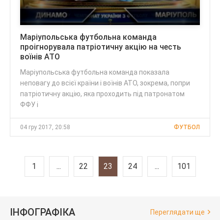
Маріупольська футбольна команда
проігнорувала патріотичну акцію на честь
воїнів АТО
Маріупольська футбольна команда показала
неповагу до всієї країни і воїнів АТО, зокрема, попри
патріотичну акцію, яка проходить під патронатом
ФФУ і
04 гру 2017, 20:58
ФУТБОЛ
1
...
22
23
24
...
101
ІНФОГРАФІКА
Переглядати ще