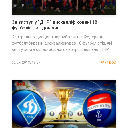
За виступ у "ДНР" дискваліфіковані 18
футболістів - довічно
Контрольно-дисциплінарний комітет Федерації
футболу України дискваліфікував 18 футболістів, які
виступали в складі збірної самопроголошеної ДНР.
02 січ 2018, 13:57
ФУТБОЛ