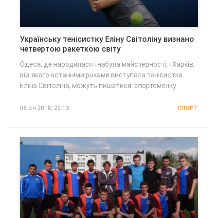
Українську тенісистку Еліну Світоліну визнано
четвертою ракеткою світу
Одеса, де народилася і набула майстерності, і Харків,
від якого останніми роками виступала тенісистка
Еліна Світоліна, можуть пишатися: спортсменку
08 січ 2018, 20:13
СПОРТ