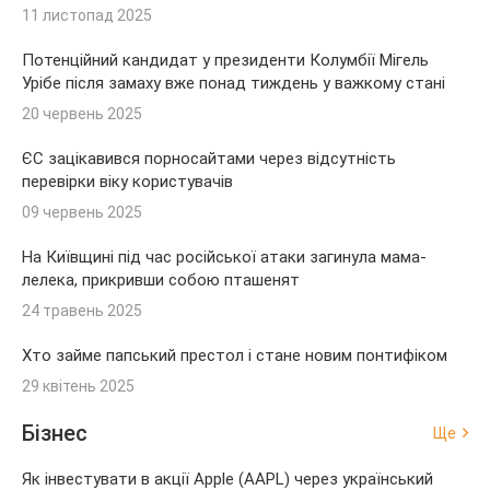
11 листопад 2025
Потенційний кандидат у президенти Колумбії Мігель
Урібе після замаху вже понад тиждень у важкому стані
20 червень 2025
ЄС зацікавився порносайтами через відсутність
перевірки віку користувачів
09 червень 2025
На Київщині під час російської атаки загинула мама-
лелека, прикривши собою пташенят
24 травень 2025
Хто займе папський престол і стане новим понтифіком
29 квітень 2025
Бізнес
Ще
Як інвестувати в акції Apple (AAPL) через український