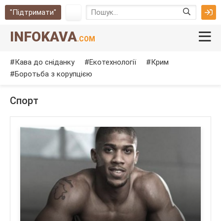
"Підтримати"
INFOKAVA
.COM
Кава до сніданку
Екотехнології
Крим
Боротьба з корупцією
Спорт