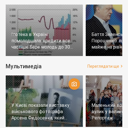
Іпотека в Україні
Баттл Зеленськи
помолодшала: кредити все
Порошенко: лід
частіше бере молодь до 30
майже на рівних,
років
тих, хто не визн
Мультимедіа
Переглядати ще
У Києві показали виставку
Маленький воло
військового фотографа
вулик у великому
Арсена Федосенка, який
Репортаж
загинув на війні