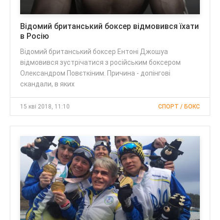
Відомий британський боксер відмовився їхати
в Росію
Відомий британський боксер Ентоні Джошуа
відмовився зустрічатися з російським боксером
Олександром Повєткіним. Причина - допінгові
скандали, в яких
15 кві 2018, 11:10
СПОРТ / БОКС