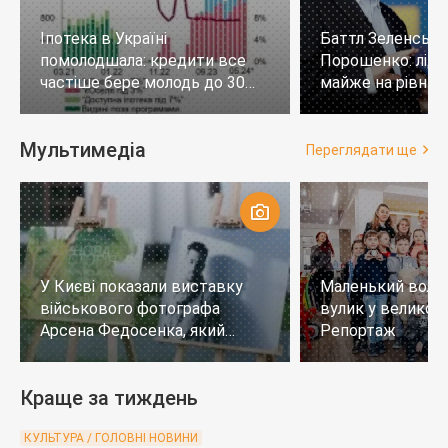
Іпотека в Україні
Баттл Зеленськи
помолодшала: кредити все
Порошенко: лід
частіше бере молодь до 30
майже на рівних,
років
тих, хто не визн
Мультимедіа
Переглядати ще
У Києві показали виставку
Маленький воло
військового фотографа
вулик у великому
Арсена Федосенка, який
Репортаж
загинув на війні
Краще за тиждень
КУЛЬТУРА / ГОЛОВНІ НОВИНИ