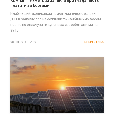
Компанія Ахметова заявила про нездатність
платити за боргами
Найбільший український приватний енергохолдинг
ДТЕК заявляє про неможливість найближчим часом
повністю оплачувати купони за єврооблігаціями на
$910
08 кві 2016, 12:30
ЕНЕРГЕТИКА