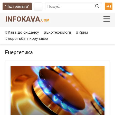
"Підтримати"
INFOKAVA
.COM
Кава до сніданку
Екотехнології
Крим
Боротьба з корупцією
Енергетика