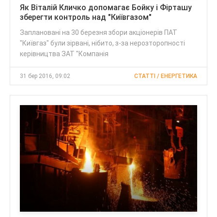
Як Віталій Кличко допомагає Бойку і Фірташу
зберегти контроль над "Київгазом"
Заплановані на 30 березня збори акціонерів ПАТ
"Київгаз" були зірвані, нібито, з-за нерозторопності
керівництва ЗАТ "Компанія
31 бер 2016, 09:02
CТАТТІ / ЕНЕРГЕТИКА