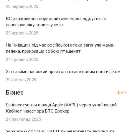
20 червень 2025
ЄС зацікавився порносайтами через відсутність
перевірки віку користувачів
09 червень 2025
На Київщині під час російської атаки загинула мама-
лелека, прикривши собою пташенят
24 травень 2025
Хто займе папський престол і стане новим понтифіком
29 квітень 2025
Бізнес
Ще
Як інвестувати в акції Apple (AAPL) через український
Кабінет Інвестора БТС Брокер
24 листопад 2025
Українські облігації ОВДП: як інвестувати вигідно та