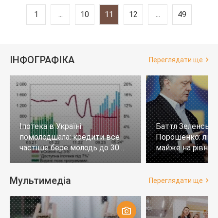
1
...
10
11
12
...
49
ІНФОГРАФІКА
Переглядати ще
Іпотека в Україні
Баттл Зеленськи
помолодшала: кредити все
Порошенко: лід
частіше бере молодь до 30
майже на рівних,
років
тих, хто не визн
Мультимедіа
Переглядати ще