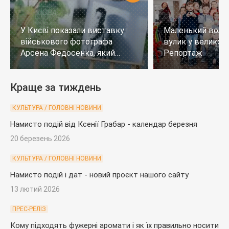
У Києві показали виставку
Маленький воло
військового фотографа
вулик у великому
Арсена Федосенка, який
Репортаж
загинув на війні
Краще за тиждень
КУЛЬТУРА / ГОЛОВНІ НОВИНИ
Намисто подій від Ксенії Грабар - календар березня
20 березень 2026
КУЛЬТУРА / ГОЛОВНІ НОВИНИ
Намисто подій і дат - новий проєкт нашого сайту
13 лютий 2026
ПРЕС-РЕЛІЗ
Кому підходять фужерні аромати і як їх правильно носити