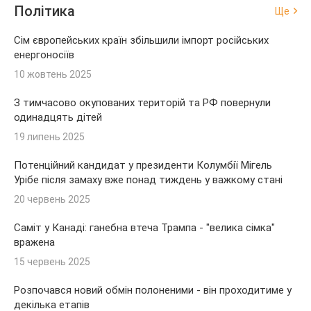
Політика
Ще
Сім європейських країн збільшили імпорт російських
енергоносіїв
10 жовтень 2025
З тимчасово окупованих територій та РФ повернули
одинадцять дітей
19 липень 2025
Потенційний кандидат у президенти Колумбії Мігель
Урібе після замаху вже понад тиждень у важкому стані
20 червень 2025
Саміт у Канаді: ганебна втеча Трампа - "велика сімка"
вражена
15 червень 2025
Розпочався новий обмін полоненими - він проходитиме у
декілька етапів