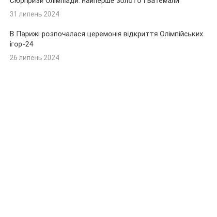
Сюрпризи Олімпіади: найперше золото Гватемали
31 липень 2024
В Парижі розпочалася церемонія відкриття Олімпійських
ігор-24
26 липень 2024