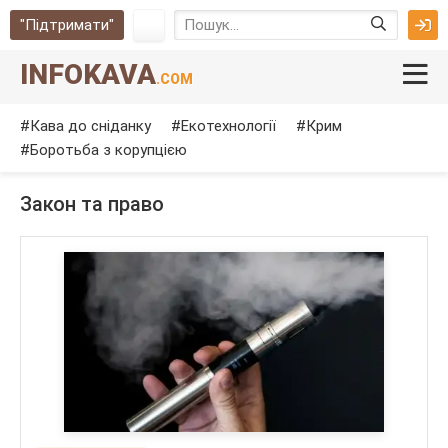
"Підтримати"
INFOKAVA
.COM
Кава до сніданку
Екотехнології
Крим
Боротьба з корупцією
Закон та право