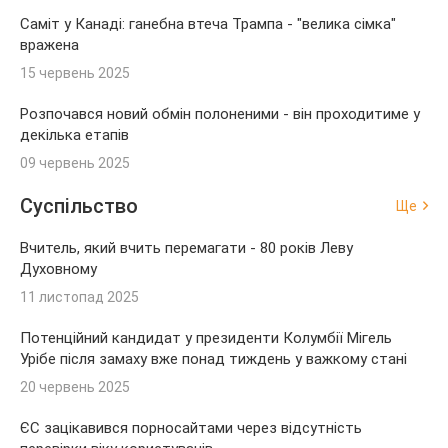
Саміт у Канаді: ганебна втеча Трампа - "велика сімка"
вражена
15 червень 2025
Розпочався новий обмін полоненими - він проходитиме у
декілька етапів
09 червень 2025
Суспільство
Ще
Вчитель, який вчить перемагати - 80 років Леву
Духовному
11 листопад 2025
Потенційний кандидат у президенти Колумбії Мігель
Урібе після замаху вже понад тиждень у важкому стані
20 червень 2025
ЄС зацікавився порносайтами через відсутність