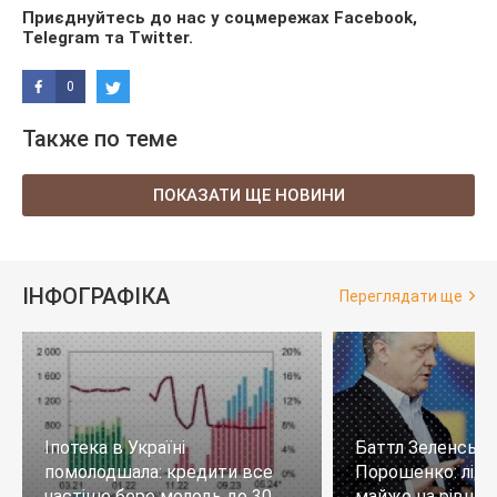
Приєднуйтесь до нас у соцмережах
Facebook
,
Telegram
та
Twitter
.
0
Также по теме
ПОКАЗАТИ ЩЕ НОВИНИ
ІНФОГРАФІКА
Переглядати ще
Іпотека в Україні
Баттл Зеленськи
помолодшала: кредити все
Порошенко: лід
частіше бере молодь до 30
майже на рівних,