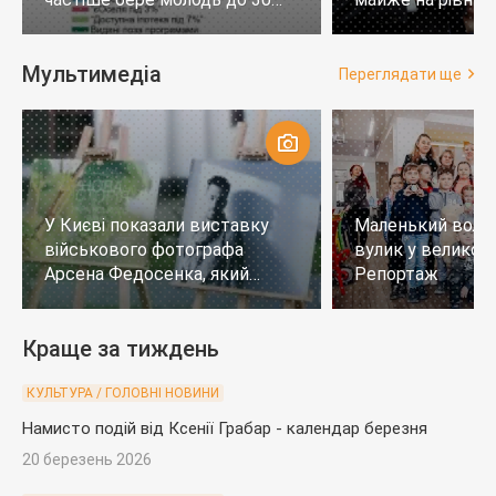
років
тих, хто не визн
Мультимедіа
Переглядати ще
У Києві показали виставку
Маленький воло
військового фотографа
вулик у великому
Арсена Федосенка, який
Репортаж
загинув на війні
Краще за тиждень
КУЛЬТУРА / ГОЛОВНІ НОВИНИ
Намисто подій від Ксенії Грабар - календар березня
20 березень 2026