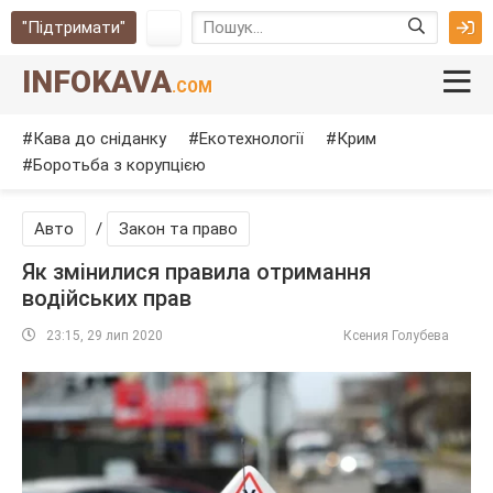
"Підтримати"
INFOKAVA
.COM
Кава до сніданку
Екотехнології
Крим
Боротьба з корупцією
Авто
/
Закон та право
Як змінилися правила отримання
водійських прав
23:15, 29 лип 2020
Ксения Голубева