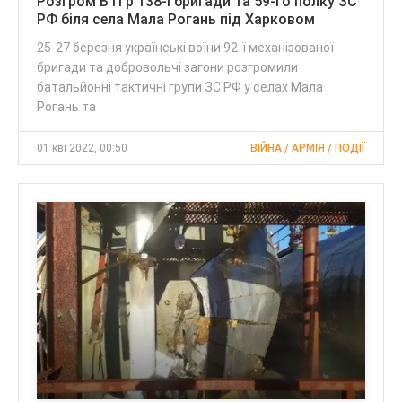
Розгром БТГр 138-ї бригади та 59-го полку ЗС
РФ біля села Мала Рогань під Харковом
25-27 березня українські воїни 92-ї механізованої
бригади та добровольчі загони розгромили
батальйонні тактичні групи ЗС РФ у селах Мала
Рогань та
01 кві 2022, 00:50
ВІЙНА / АРМІЯ / ПОДІЇ