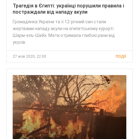
Трагедія в Єгипті: українці порушили правила і
постраждали від нападу акули
Громадянка України та її 12-річний син стали
жертвами нападу акули на єгипетському курорті
Шарм-ель-Шейх. Мати отримала глибокі рани від
укусів.
27 жов 2020, 22:00
ПОДІЇ