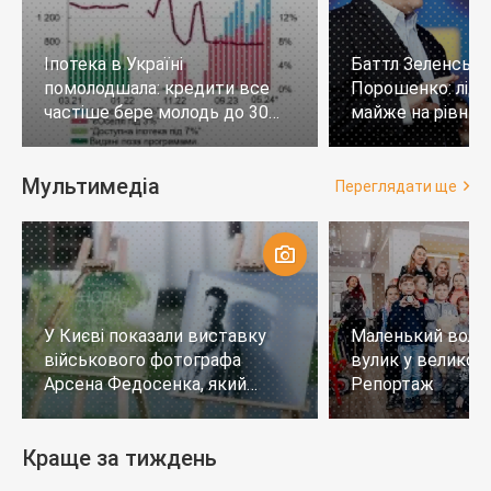
Іпотека в Україні
Баттл Зеленськи
помолодшала: кредити все
Порошенко: лід
частіше бере молодь до 30
майже на рівних,
років
тих, хто не визн
Мультимедіа
Переглядати ще
У Києві показали виставку
Маленький воло
військового фотографа
вулик у великому
Арсена Федосенка, який
Репортаж
загинув на війні
Краще за тиждень