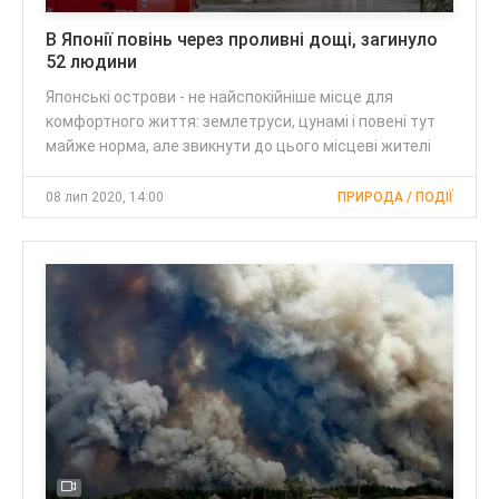
В Японії повінь через проливні дощі, загинуло
52 людини
Японські острови - не найспокійніше місце для
комфортного життя: землетруси, цунамі і повені тут
майже норма, але звикнути до цього місцеві жителі
08 лип 2020, 14:00
ПРИРОДА / ПОДІЇ