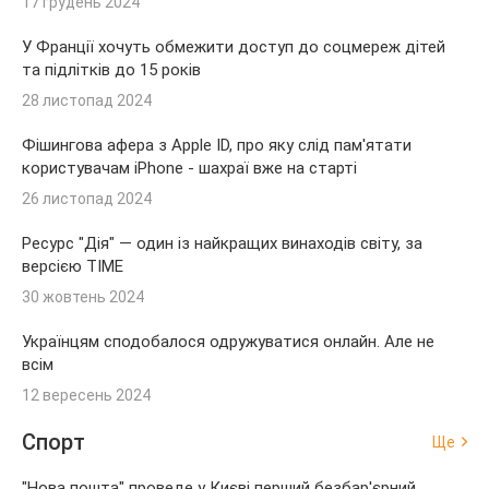
17 грудень 2024
У Франції хочуть обмежити доступ до соцмереж дітей
та підлітків до 15 років
28 листопад 2024
Фішингова афера з Apple ID, про яку слід пам'ятати
користувачам iPhone - шахраї вже на старті
26 листопад 2024
Ресурс "Дія" — один із найкращих винаходів світу, за
версією TIME
30 жовтень 2024
Українцям сподобалося одружуватися онлайн. Але не
всім
12 вересень 2024
Спорт
Ще
"Нова пошта" проведе у Києві перший безбар'єрний