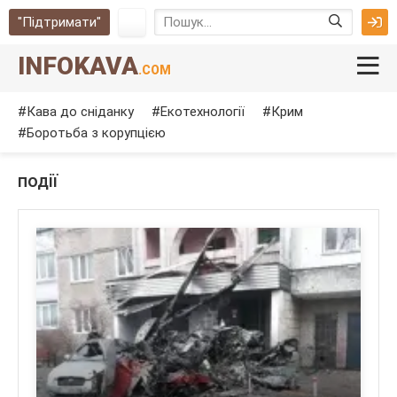
"Підтримати"
INFOKAVA
.COM
Кава до сніданку
Екотехнології
Крим
Боротьба з корупцією
події