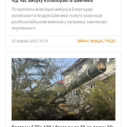
під час вибуху колаборанта Шевчика
Потерпілого внаслідок вибуху в Енергодарі
колаборанта Андрія Шевчика та його охоронців
російські військові вивезли у напрямку тимчасово
окупованого
23 травень 2022, 23:19
ВІЙНА / ВЛАДА / ПОДІЇ