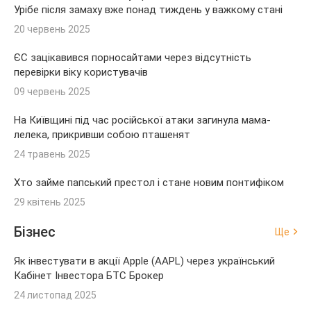
Урібе після замаху вже понад тиждень у важкому стані
20 червень 2025
ЄС зацікавився порносайтами через відсутність
перевірки віку користувачів
09 червень 2025
На Київщині під час російської атаки загинула мама-
лелека, прикривши собою пташенят
24 травень 2025
Хто займе папський престол і стане новим понтифіком
29 квітень 2025
Бізнес
Ще
Як інвестувати в акції Apple (AAPL) через український
Кабінет Інвестора БТС Брокер
24 листопад 2025