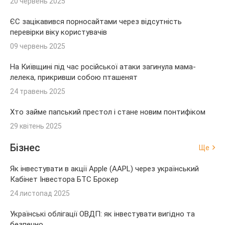
20 червень 2025
ЄС зацікавився порносайтами через відсутність
перевірки віку користувачів
09 червень 2025
На Київщині під час російської атаки загинула мама-
лелека, прикривши собою пташенят
24 травень 2025
Хто займе папський престол і стане новим понтифіком
29 квітень 2025
Бізнес
Ще
Як інвестувати в акції Apple (AAPL) через український
Кабінет Інвестора БТС Брокер
24 листопад 2025
Українські облігації ОВДП: як інвестувати вигідно та
безпечно