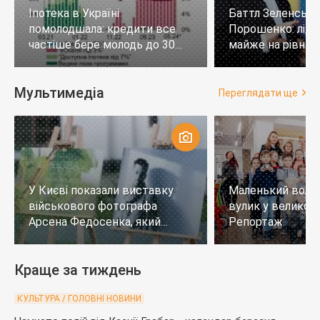
Іпотека в Україні
Баттл Зеленськи
помолодшала: кредити все
Порошенко: лід
частіше бере молодь до 30
майже на рівних,
років
тих, хто не визн
Мультимедіа
Переглядати ще
У Києві показали виставку
Маленький воло
військового фотографа
вулик у великому
Арсена Федосенка, який
Репортаж
загинув на війні
Краще за тиждень
КУЛЬТУРА / ГОЛОВНІ НОВИНИ