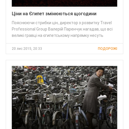
Ціни на Єгипет змінюються щогодини
Пояснюючи стрибки цін, директор з розвитку Travel
Professional Group Валерій Паренчук нагадав, що всі
великі гравці на єгипетському напрямку несуть
20 лис 2015, 20:33
ПОДОРОЖІ