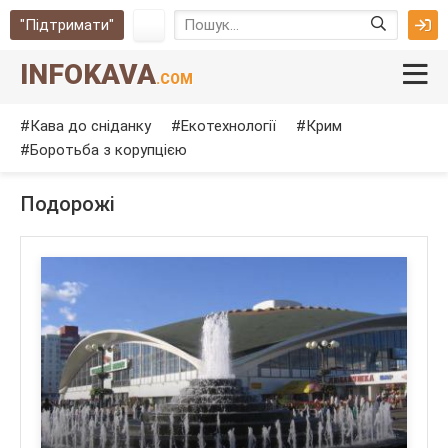
"Підтримати"
INFOKAVA
.COM
Кава до сніданку
Екотехнології
Крим
Боротьба з корупцією
Подорожі