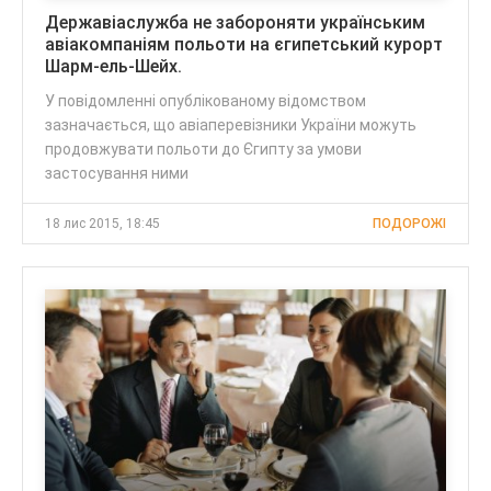
Державіаслужба не забороняти українським
авіакомпаніям польоти на єгипетський курорт
Шарм-ель-Шейх.
У повідомленні опублікованому відомством
зазначається, що авіаперевізники України можуть
продовжувати польоти до Єгипту за умови
застосування ними
18 лис 2015, 18:45
ПОДОРОЖІ