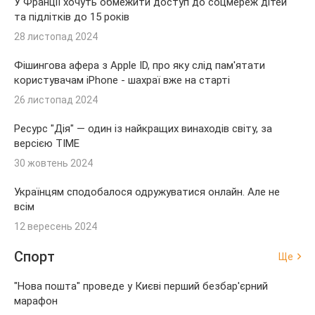
У Франції хочуть обмежити доступ до соцмереж дітей
та підлітків до 15 років
28 листопад 2024
Фішингова афера з Apple ID, про яку слід пам'ятати
користувачам iPhone - шахраї вже на старті
26 листопад 2024
Ресурс "Дія" — один із найкращих винаходів світу, за
версією TIME
30 жовтень 2024
Українцям сподобалося одружуватися онлайн. Але не
всім
12 вересень 2024
Спорт
Ще
"Нова пошта" проведе у Києві перший безбар'єрний
марафон