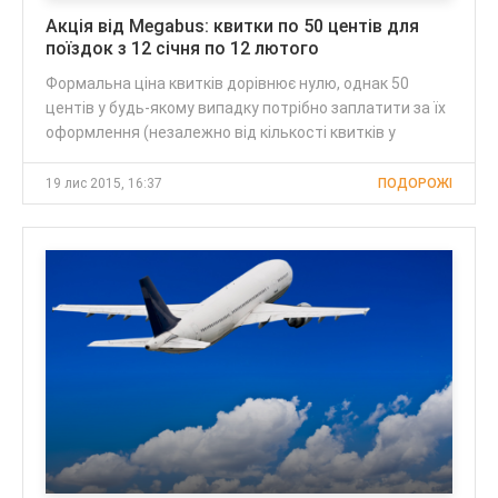
Акція від Megabus: квитки по 50 центів для
поїздок з 12 січня по 12 лютого
Формальна ціна квитків дорівнює нулю, однак 50
центів у будь-якому випадку потрібно заплатити за їх
оформлення (незалежно від кількості квитків у
19 лис 2015, 16:37
ПОДОРОЖІ