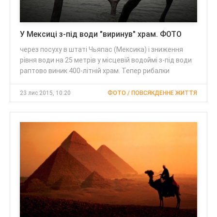
У Мексиці з-під води "виринув" храм. ФОТО
через посуху в штаті Чьяпас (Мексика) і зниження
рівня води на 25 метрів у місцевій водоймі з-під води
раптово виник 400-літній храм. Тепер рибалки
23 лис 2015, 10:20
ФОТО / ПОВСЯКДЕННЕ ЖИТТЯ