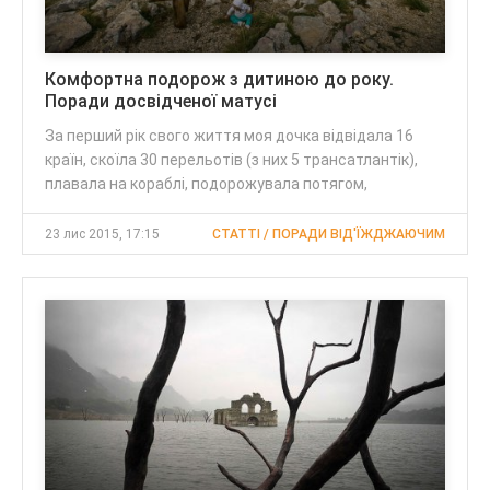
Комфортна подорож з дитиною до року.
Поради досвідченої матусі
За перший рік свого життя моя дочка відвідала 16
країн, скоїла 30 перельотів (з них 5 трансатлантік),
плавала на кораблі, подорожувала потягом,
23 лис 2015, 17:15
CТАТТІ / ПОРАДИ ВІД'ЇЖДЖАЮЧИМ