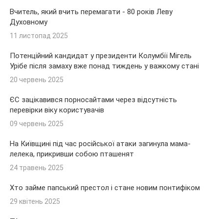
Вчитель, який вчить перемагати - 80 років Леву
Духовному
11 листопад 2025
Потенційний кандидат у президенти Колумбії Мігель
Урібе після замаху вже понад тиждень у важкому стані
20 червень 2025
ЄС зацікавився порносайтами через відсутність
перевірки віку користувачів
09 червень 2025
На Київщині під час російської атаки загинула мама-
лелека, прикривши собою пташенят
24 травень 2025
Хто займе папський престол і стане новим понтифіком
29 квітень 2025