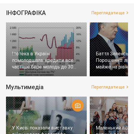
ІНФОГРАФІКА
Переглядати ще
Іпотека в Україні
Баттл Зеленськи
помолодшала: кредити все
Порошенко: лід
частіше бере молодь до 30
майже на рівних,
років
тих, хто не визн
Мультимедіа
Переглядати ще
У Києві показали виставку
Маленький воло