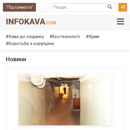
"Підтримати"
INFOKAVA
.COM
Кава до сніданку
Екотехнології
Крим
Боротьба з корупцією
Новини