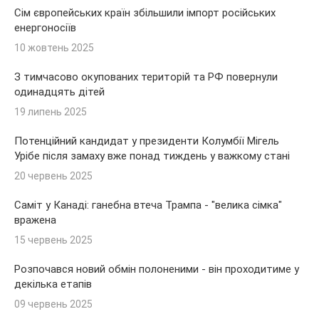
Сім європейських країн збільшили імпорт російських
енергоносіїв
10 жовтень 2025
З тимчасово окупованих територій та РФ повернули
одинадцять дітей
19 липень 2025
Потенційний кандидат у президенти Колумбії Мігель
Урібе після замаху вже понад тиждень у важкому стані
20 червень 2025
Саміт у Канаді: ганебна втеча Трампа - "велика сімка"
вражена
15 червень 2025
Розпочався новий обмін полоненими - він проходитиме у
декілька етапів
09 червень 2025