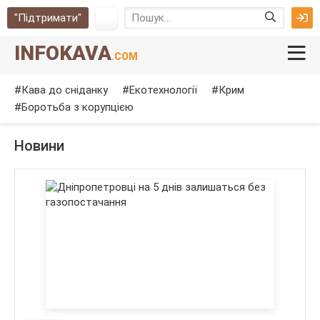
"Підтримати"
INFOKAVA
.COM
Кава до сніданку
Екотехнології
Крим
Боротьба з корупцією
Новини