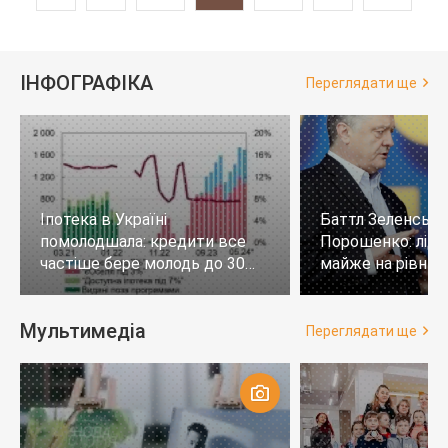
ІНФОГРАФІКА
Переглядати ще
Іпотека в Україні
Баттл Зеленськи
помолодшала: кредити все
Порошенко: лід
частіше бере молодь до 30
майже на рівних,
років
тих, хто не визн
Мультимедіа
Переглядати ще