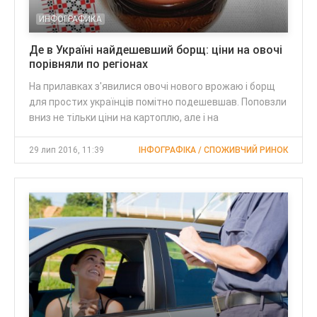
ИНФОГРАФИКА
Де в Україні найдешевший борщ: ціни на овочі
порівняли по регіонах
На прилавках з'явилися овочі нового врожаю і борщ
для простих українців помітно подешевшав. Поповзли
вниз не тільки ціни на картоплю, але і на
29 лип 2016, 11:39
ІНФОГРАФІКА / СПОЖИВЧИЙ РИНОК