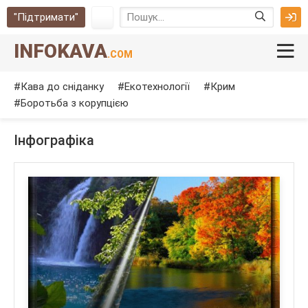
"Підтримати"
INFOKAVA
.COM
Кава до сніданку
Екотехнології
Крим
Боротьба з корупцією
Інфографіка