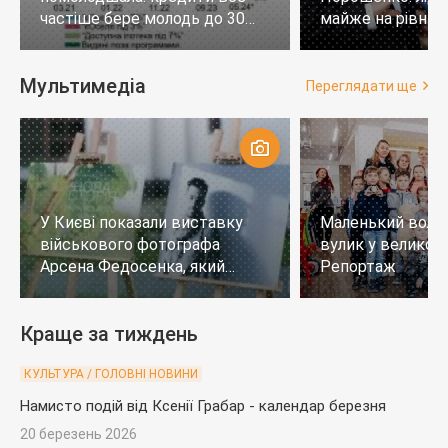
частіше бере молодь до 30
майже на рівних,
років
тих, хто не визн
Мультимедіа
Переглядати ще
У Києві показали виставку
Маленький воло
військового фотографа
вулик у великому
Арсена Федосенка, який
Репортаж
загинув на війні
Краще за тиждень
КУЛЬТУРА / ГОЛОВНІ НОВИНИ
Намисто подій від Ксенії Грабар - календар березня
20 березень 2026