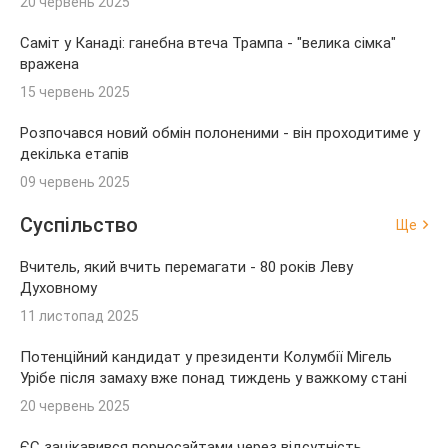
20 червень 2025
Саміт у Канаді: ганебна втеча Трампа - "велика сімка"
вражена
15 червень 2025
Розпочався новий обмін полоненими - він проходитиме у
декілька етапів
09 червень 2025
Суспільство
Ще
Вчитель, який вчить перемагати - 80 років Леву
Духовному
11 листопад 2025
Потенційний кандидат у президенти Колумбії Мігель
Урібе після замаху вже понад тиждень у важкому стані
20 червень 2025
ЄС зацікавився порносайтами через відсутність