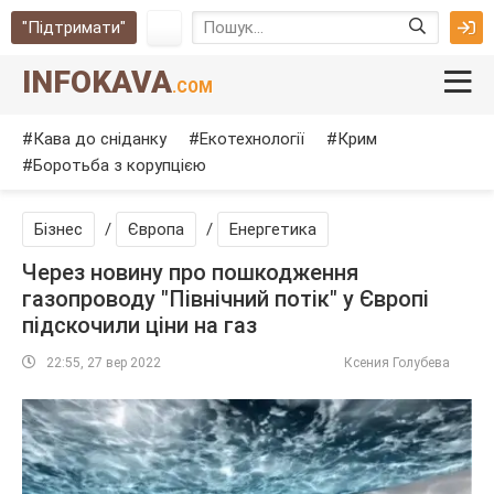
"Підтримати"
INFOKAVA
.COM
Кава до сніданку
Екотехнології
Крим
Боротьба з корупцією
Бізнес
/
Європа
/
Енергетика
Через новину про пошкодження
газопроводу "Північний потік" у Європі
підскочили ціни на газ
22:55, 27 вер 2022
Ксения Голубева