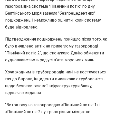
газопровідна система "Північний потік" по дну
Балтійського моря зазнала "безпрецедентних"
пошкоджень, і неможливо оцінити, коли систему
буде відновлено.
Підтвердження пошкоджень прийшло після того, як
було виявлено витік на прилеглому газопроводі
"Північний потік-2", що спонукало Данію обмежити
судноплавство в радіусі п'яти морських миль.
Хоча жодним із трубопроводів нині не постачається
газ до Європи, інциденти викликали стурбованість
щодо безпеки газової інфраструктури блоку,
відзначає видання.
"Виток газу на газопроводах «Північний потік-1» і
«Північний потік-2» у трьох різних місцях не