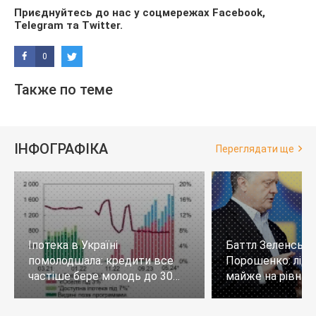
Приєднуйтесь до нас у соцмережах
Facebook
,
Telegram
та
Twitter
.
0
Также по теме
ІНФОГРАФІКА
Переглядати ще
Іпотека в Україні
Баттл Зеленськи
помолодшала: кредити все
Порошенко: лід
частіше бере молодь до 30
майже на рівних,
років
тих, хто не визн