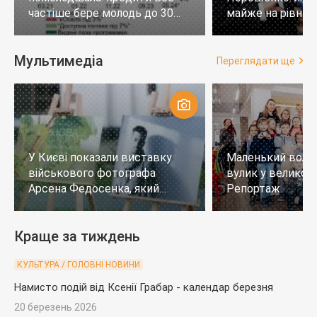
частіше бере молодь до 30
майже на рівних,
років
тих, хто не визн
Мультимедіа
Переглядати ще
У Києві показали виставку
Маленький воло
військового фотографа
вулик у великому
Арсена Федосенка, який
Репортаж
загинув на війні
Краще за тиждень
КУЛЬТУРА / ГОЛОВНІ НОВИНИ
Намисто подій від Ксенії Грабар - календар березня
20 березень 2026