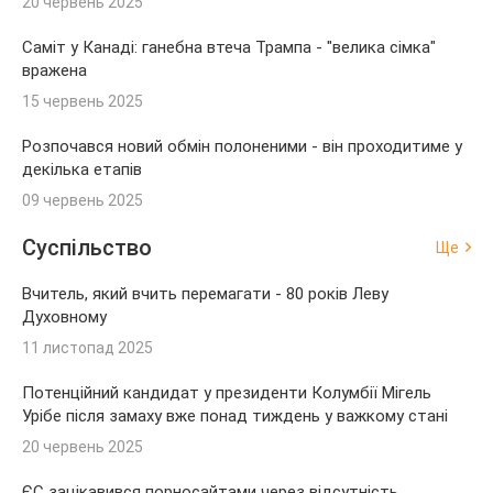
20 червень 2025
Саміт у Канаді: ганебна втеча Трампа - "велика сімка"
вражена
15 червень 2025
Розпочався новий обмін полоненими - він проходитиме у
декілька етапів
09 червень 2025
Суспільство
Ще
Вчитель, який вчить перемагати - 80 років Леву
Духовному
11 листопад 2025
Потенційний кандидат у президенти Колумбії Мігель
Урібе після замаху вже понад тиждень у важкому стані
20 червень 2025
ЄС зацікавився порносайтами через відсутність