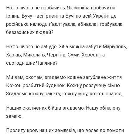
Ніхто нічого не пробачить. Як можна пробачити
Ірпінь, Бучу - всі Ірпені та Бучі по всій Україні, де
російська нелюдь г'валтувала, вбивала і грабувала
беззахисних людей?
Ніхто нічого не забуде. Хіба можна забути Маріуполь,
Харків, Миколаїв, Чернігів, Суми, Херсон та
сьогоднішнє Чаплине?
Ми вам, скотам, згадаємо кожне загублене життя.
Кожен розбитий будинок. Кожну розлучену сім'ю.
Згадаємо кожну ракету, кожну міну, кожен снаряд.
Наших скалічених бійців згадаємо. Нашу обпалену
землю.
Пролиту кров наших земляків, що волає до помсти