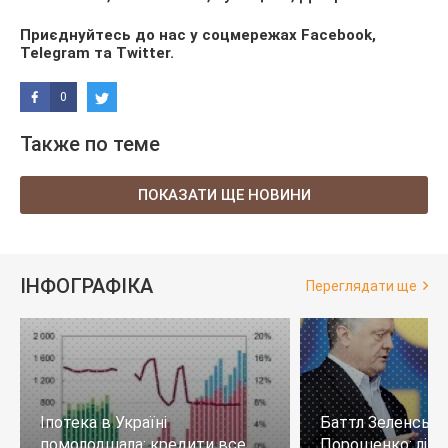
Приєднуйтесь до нас у соцмережах
Facebook
,
Telegram
та
Twitter
.
0
Также по теме
ПОКАЗАТИ ЩЕ НОВИНИ
ІНФОГРАФІКА
Переглядати ще
Іпотека в Україні
Баттл Зеленськи
помолодшала: кредити все
Порошенко: лід