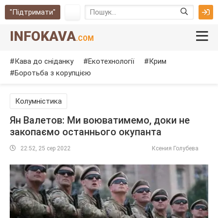
"Підтримати"
INFOKAVA
.COM
Кава до сніданку
Екотехнології
Крим
Боротьба з корупцією
Колумністика
Ян Валетов: Ми воюватимемо, доки не
закопаємо останнього окупанта
22:52, 25 сер 2022
Ксения Голубева