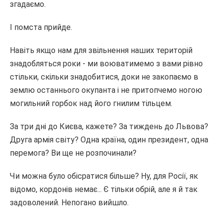
згадаємо.
І помста прийде.
Навіть якщо нам для звільнення наших територій
знадобляться роки - ми воюватимемо з вами рівно
стільки, скільки знадобитися, доки не закопаємо в
землю останнього окупанта і не притопчемо ногою
могильний горбок над його гнилим тільцем.
За три дні до Києва, кажете? За тиждень до Львова?
Друга армія світу? Одна країна, один президент, одна
перемога? Ви ще не розпочинали?
Чи можна було обісратися більше? Ну, для Росії, як
відомо, кордонів немає... Є тільки обрій, але я й так
задоволений. Непогано вийшло.