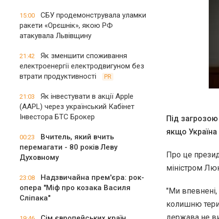
СБУ продемонструвала уламки
15:00
ракети «Орєшнік», якою РФ
атакувала Львівщину
Як зменшити споживання
21:42
електроенергії електродвигуном без
втрати продуктивності
PR
Як інвестувати в акції Apple
21:03
(AAPL) через український Кабінет
Інвестора БТС Брокер
Під загрозою 
якщо Україна
Вчитель, який вчить
00:23
перемагати - 80 років Леву
Про це презид
Духовному
міністром Люк
Надзвичайна прем'єра: рок-
23:08
опера "Міф про козака Василя
"Ми впевнені,
Сліпака"
колишню терит
держава не ви
Сім європейських країн
19:46