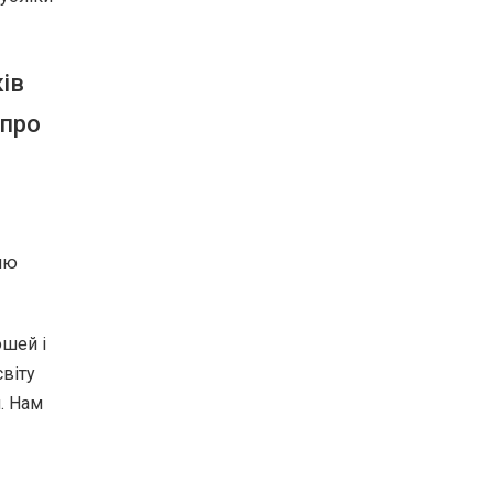
ів
 про
лю
ошей і
світу
и. Нам