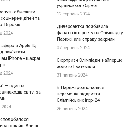
української збірної
 хочуть обмежити
12 серпень 2024
 соцмереж дітей та
до 15 років
Диверсантка позбавила
фанатів інтернету на Олімпіаді у
д 2024
Парижі, але справу закрили
афера з Apple ID,
07 серпень 2024
ід пам'ятати
ам iPhone - шахраї
Сюрпризи Олімпіади: найперше
рті
золото Гватемали
д 2024
31 липень 2024
я" — один із
В Парижі розпочалася
винаходів світу, за
церемонія відкриття
IME
Олімпійських ігор-24
ь 2024
26 липень 2024
 сподобалося
ися онлайн. Але не