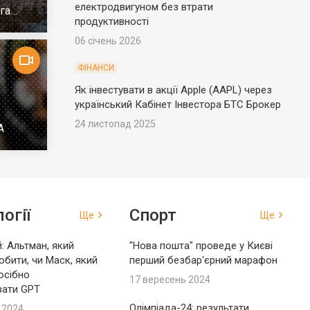
електродвигуном без втрати
га
продуктивності
06 січень 2026
ФІНАНСИ
Як інвестувати в акції Apple (AAPL) через
український Кабінет Інвестора БТС Брокер
24 листопад 2025
А
огії
Спорт
Ще
Ще
: Альтман, який
"Нова пошта" проведе у Києві
обити, чи Маск, який
перший безбар'єрний марафон
осібно
17 вересень 2024
вати GPT
Олімпіада-24: результати
 2024