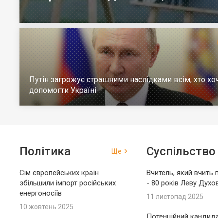
загинув на війні
Путін загрожує страшними наслідками всім, хто хо
допомогти Україні
Політика
Суспільство
Ще
Сім європейських країн
Вчитель, який вчить 
збільшили імпорт російських
- 80 років Леву Духо
енергоносіїв
11 листопад 2025
10 жовтень 2025
Потенційний кандида