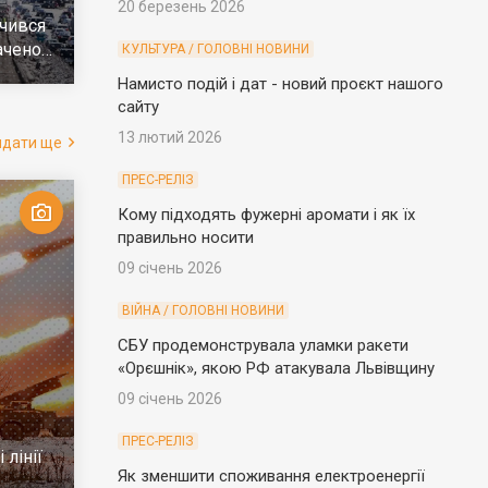
20 березень 2026
чився
ачено
КУЛЬТУРА / ГОЛОВНІ НОВИНИ
е
Намисто подій і дат - новий проєкт нашого
сайту
13 лютий 2026
ядати ще
ПРЕС-РЕЛІЗ
Кому підходять фужерні аромати і як їх
правильно носити
09 січень 2026
ВІЙНА / ГОЛОВНІ НОВИНИ
СБУ продемонструвала уламки ракети
«Орєшнік», якою РФ атакувала Львівщину
09 січень 2026
ПРЕС-РЕЛІЗ
 лінії
Як зменшити споживання електроенергії