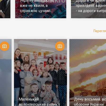
Україну захльостує
Дороги чи армія:
вже не хвиля, а
президент визна
х,
справжнє цунамі
- на дороги витр
е
ковіда. Що робити
у 10 разів більш
Перегл
Маленький
День восьмий: всі
волонтерський вулик у
оборони України