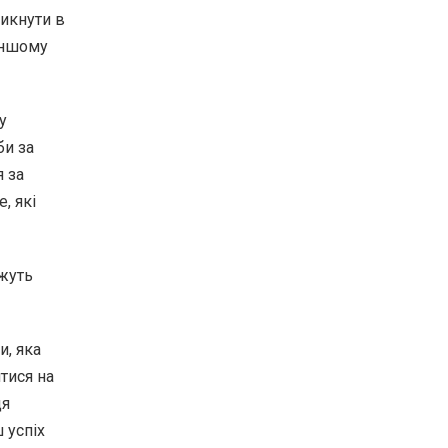
никнути в
іншому
у
би за
 за
, які
жуть
и, яка
тися на
ця
 успіх