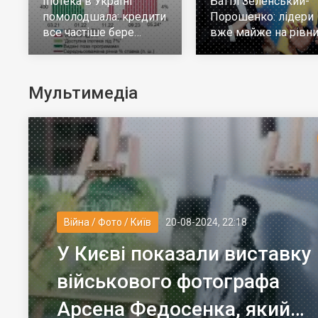
Іпотека в Україні
Баттл Зеленський-
помолодшала: кредити
Порошенко: лідери
все частіше бере
вже майже на рівни
молодь до 30 років
але багато тих, хто н
визначився
Мультимедіа
Війна / Фото / Київ
20-08-2024, 22:18
У Києві показали виставку
військового фотографа
Арсена Федосенка, який