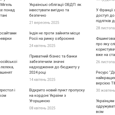
 Мігель
Українські облігації ОВДП: як
же понад
інвестувати вигідно та
У Франції
тані
безпечно
доступ до
підлітків 
21 вересень 2025
28 листопа
носайтами
Індія не проти зайняти місце
ревірки
Росії на ринку озброєння
Фішингова 
про яку сл
24 квітень 2025
користувач
вже на ста
Приватний бізнес та банки
російської
забезпечили значні
26 листопа
-лелека,
надходження до бюджету у
ашенят
2024 році
Ресурс "Ді
найкращих 
14 квітень 2025
версією T
рестол і
Відкрито новий пункт пропуску
30 жовтен
іком
на кордоні України з
Угорщиною
Українцям
одружуват
08 квітень 2025
всім