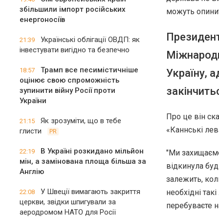
збільшили імпорт російських
можуть опинит
енергоносіїв
Президент
Українські облігації ОВДП: як
21:39
інвестувати вигідно та безпечно
Міжнародн
Трамп все песимістичніше
18:57
Україну, 
оцінює свою спроможність
закінчитьс
зупинити війну Росії проти
України
Про це він ск
Як зрозуміти, що в тебе
21:15
«Каннські лев
глисти
PR
В Україні розкидано мільйон
22:19
"Ми захищаємо
мін, а замінована площа більша за
відкинула будь
Англію
залежить, коли
У Швеції вимагають закриття
необхідні такі
22:08
церкви, звідки шпигували за
перебуваєте на
аеродромом НАТО для Росії