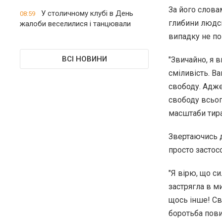
За його слова
У столичному клубі в День
08:59
глибини людсь
жалоби веселилися і танцювали
випадку не по
ВСІ НОВИНИ
"Звичайно, я 
сміливість. В
свободу. Адже
свободу всього
масштаби тиран
Звертаючись д
просто застос
"Я вірю, що с
застрягла в м
щось інше! Св
боротьба пов