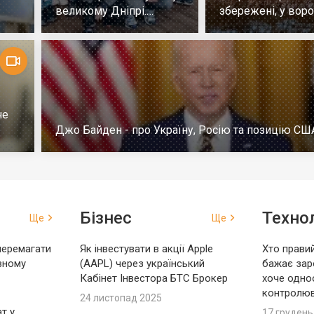
великому Дніпрі.
збережені, у воро
Репортаж
немає успіху
че
Джо Байден - про Україну, Росію та позицію СШ
Бізнес
Технол
Ще
Ще
перемагати
Як інвестувати в акції Apple
Хто правий
вному
(AAPL) через український
бажає зар
Кабінет Інвестора БТС Брокер
хоче одно
контролю
24 листопад 2025
т у
17 грудень