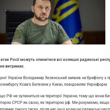
атак Росії можуть опинитися всі колишні радянські респу
 не витримає.
ент України Володимир Зеленський заявив на брифінгу з п
сембургу Ксав'є Бетелем у Києві,
повідомляє
Укрінформ.
 що РФ не зупиниться на території України, тому що вона б
орію СРСР як свою, як територію рф. Ми розуміємо, якщо
тримає такого тиску, після нас інші колишні радянські рес