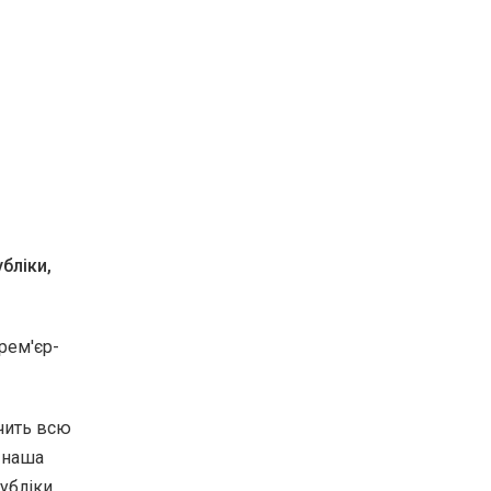
бліки,
рем'єр-
ачить всю
 наша
публіки