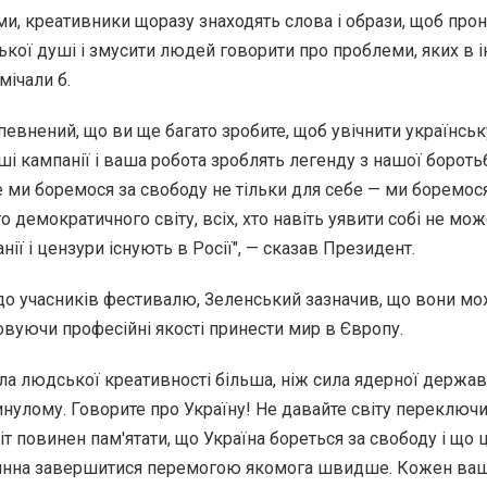
ми, креативники щоразу знаходять слова і образи, щоб про
кої душі і змусити людей говорити про проблеми, яких в 
мічали б.
впевнений, що ви ще багато зробите, щоб увічнити українськ
аші кампанії і ваша робота зроблять легенду з нашої бороть
 ми боремося за свободу не тільки для себе — ми боремося
 демократичного світу, всіх, хто навіть уявити собі не може
ії і цензури існують в Росії", — сказав Президент.
о учасників фестивалю, Зеленський зазначив, що вони мо
овуючи професійні якості принести мир в Європу.
ила людської креативності більша, ніж сила ядерної держав
инулому. Говорите про Україну! Не давайте світу переключи
іт повинен пам'ятати, що Україна бореться за свободу і що 
инна завершитися перемогою якомога швидше. Кожен ваш