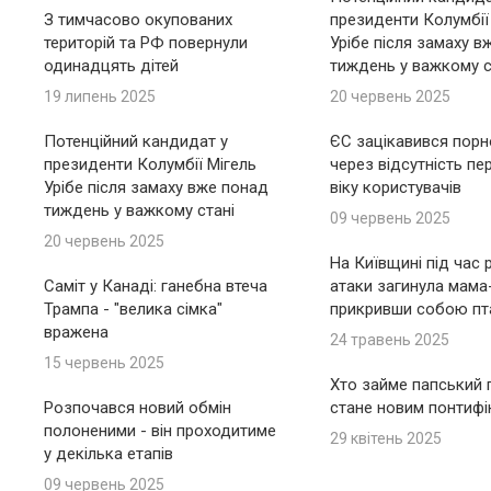
З тимчасово окупованих
президенти Колумбії
територій та РФ повернули
Урібе після замаху в
одинадцять дітей
тиждень у важкому с
19 липень 2025
20 червень 2025
Потенційний кандидат у
ЄС зацікавився пор
президенти Колумбії Мігель
через відсутність пе
Урібе після замаху вже понад
віку користувачів
тиждень у важкому стані
09 червень 2025
20 червень 2025
На Київщині під час 
Саміт у Канаді: ганебна втеча
атаки загинула мама
Трампа - "велика сімка"
прикривши собою пт
вражена
24 травень 2025
15 червень 2025
Хто займе папський п
Розпочався новий обмін
стане новим понтиф
полоненими - він проходитиме
29 квітень 2025
у декілька етапів
09 червень 2025