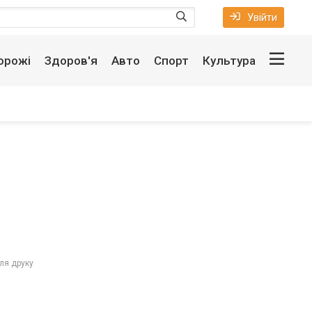
Увійти
орожі
Здоров'я
Авто
Спорт
Культура
ля друку