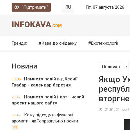
RU
"Підтримати"
Пт, 07 августа 2026
INFOKAVA
.COM
Тренди:
Кава до сніданку
Екотехнології
Новини
Політика
/
Якщо Ук
Намисто подій від Ксенії
13:06
Грабар - календар березня
республ
вторгне
Намисто подій і дат - новий
23:42
проєкт нашого сайту
21:01, 21 чер 
Кому підходять фужерні
17:47
аромати і як їх правильно носити
PR