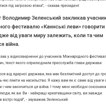
ися під загрозою атаки", - сказав президент.
 Володимир Зеленський закликав учасник
ого фестивалю «Каннські леви» говорити
адже від уваги миру залежить, коли та чим
я війна.
азав у відеозверненні до учасників Міжнародного фестива
и», текст якого оприлюднила
пресслужба
глави держави.
ся від ядерної держави, яка має безлімітний доступ до гр
-які ліміти на насильство. Я кажу вам як є: саме від уваги 
 і чим закінчиться ця війна. І тому мені необхідні союзник
 люди, як ви. Ви - найкращі креативщики світу, ви завжди
 вістрі подій", - зауважив Зеленський.