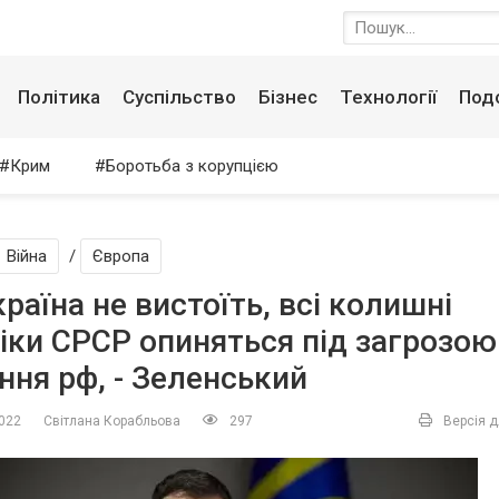
Політика
Суспільство
Бізнес
Технології
Под
Крим
Боротьба з корупцією
Війна
/
Європа
раїна не вистоїть, всі колишні
іки СРСР опиняться під загрозою
ння рф, - Зеленський
2022
Світлана Корабльова
297
Версія д