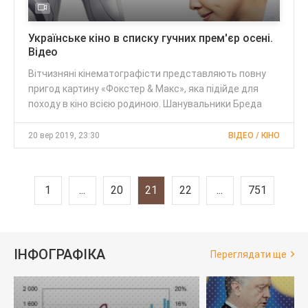
Українське кіно в списку гучних прем'єр осені.
Відео
Вітчизняні кінематографісти представляють повну
пригод картину «Фокстер & Макс», яка підійде для
походу в кіно всією родиною. Шанувальники Бреда
20 вер 2019, 23:30
ВІДЕО / КІНО
1
...
20
21
22
...
751
ІНФОГРАФІКА
Переглядати ще