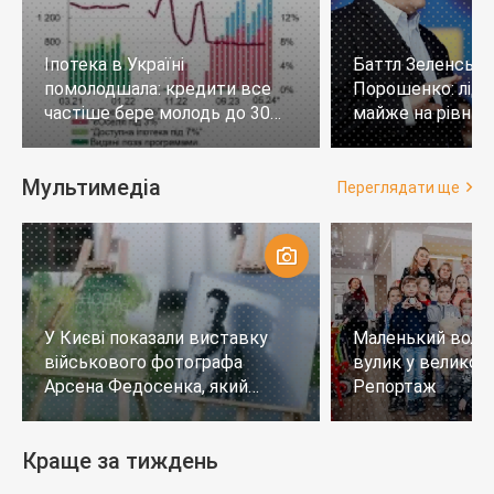
Іпотека в Україні
Баттл Зеленськи
помолодшала: кредити все
Порошенко: лід
частіше бере молодь до 30
майже на рівних,
років
тих, хто не визн
Мультимедіа
Переглядати ще
У Києві показали виставку
Маленький воло
військового фотографа
вулик у великому
Арсена Федосенка, який
Репортаж
загинув на війні
Краще за тиждень