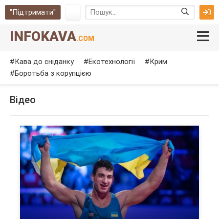
"Підтримати"
INFOKAVA
.COM
Кава до сніданку
Екотехнології
Крим
Боротьба з корупцією
Відео