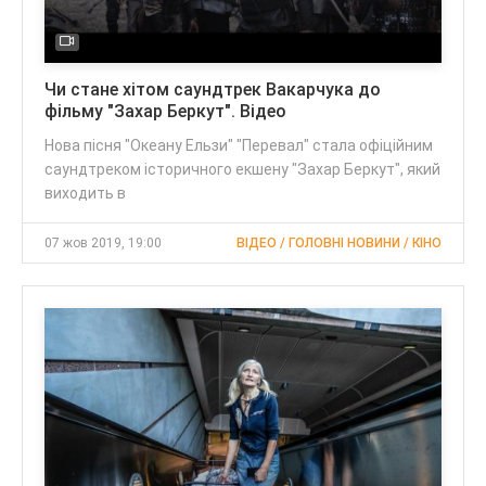
Чи стане хітом саундтрек Вакарчука до
фільму "Захар Беркут". Відео
Нова пісня "Океану Ельзи" "Перевал" стала офіційним
саундтреком історичного екшену "Захар Беркут", який
виходить в
07 жов 2019, 19:00
ВІДЕО / ГОЛОВНІ НОВИНИ / КІНО