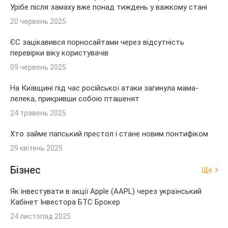
Урібе після замаху вже понад тиждень у важкому стані
20 червень 2025
ЄС зацікавився порносайтами через відсутність
перевірки віку користувачів
09 червень 2025
На Київщині під час російської атаки загинула мама-
лелека, прикривши собою пташенят
24 травень 2025
Хто займе папський престол і стане новим понтифіком
29 квітень 2025
Бізнес
Ще
Як інвестувати в акції Apple (AAPL) через український
Кабінет Інвестора БТС Брокер
24 листопад 2025