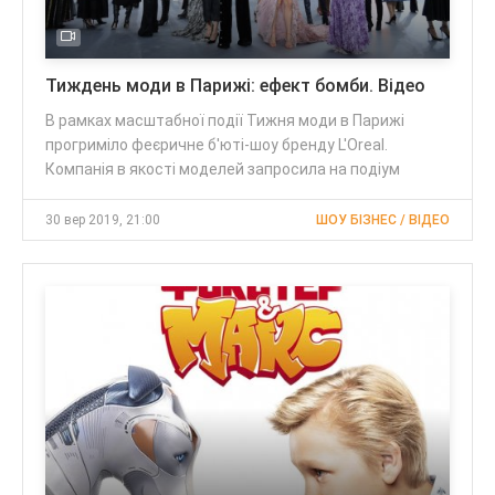
Тиждень моди в Парижі: ефект бомби. Відео
В рамках масштабної події Тижня моди в Парижі
прогриміло феєричне б'юті-шоу бренду L'Oreal.
Компанія в якості моделей запросила на подіум
30 вер 2019, 21:00
ШОУ БІЗНЕС / ВІДЕО