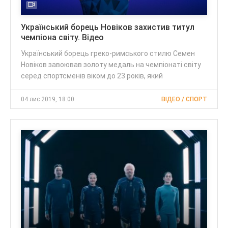
Український борець Новіков захистив титул
чемпіона світу. Відео
Український борець греко-римського стилю Семен
Новіков завоював золоту медаль на чемпіонаті світу
серед спортсменів віком до 23 років, який
04 лис 2019, 18:00
ВІДЕО / СПОРТ