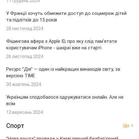
17 грудень 2024
У Франції хочуть обмежити доступ до соцмереж дітей
та підлітків до 15 років
28 листопад 2024
Фішингова афера з Apple ID, про яку слід пам'ятати
користувачам iPhone - шахраї вже на старті
26 листопад 2024
Ресурс "Дія" — один із найкращих винаходів світу, за
версією TIME
30 жовтень 2024
Українцям сподобалося одружуватися онлайн. Але не
всім
12 вересень 2024
Спорт
Ще
"Нова пошта" проведе у Києві перший безбар'єрний